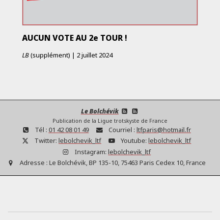
AUCUN VOTE AU 2e TOUR !
LB
(supplément)
|
2 juillet 2024
Le Bolchévik
Publication de la Ligue trotskyste de France
Tél :
01 42 08 01 49
Courriel :
ltfparis@hotmail.fr
Twitter:
lebolchevik_ltf
Youtube:
lebolchevik_ltf
Instagram:
lebolchevik_ltf
Adresse :
Le Bolchévik, BP 135-10, 75463 Paris Cedex 10, France