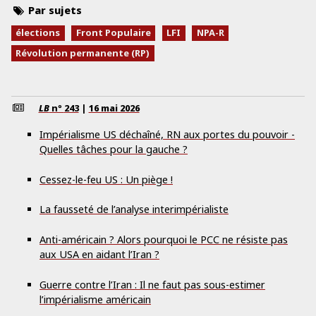
Par sujets
élections
Front Populaire
LFI
NPA-R
Révolution permanente (RP)
LB
nº
243
|
16 mai 2026
Impérialisme US déchaîné, RN aux portes du pouvoir -
Quelles tâches pour la gauche ?
Cessez-le-feu US : Un piège !
La fausseté de l’analyse interimpérialiste
Anti-américain ? Alors pourquoi le PCC ne résiste pas
aux USA en aidant l’Iran ?
Guerre contre l’Iran : Il ne faut pas sous-estimer
l’impérialisme américain