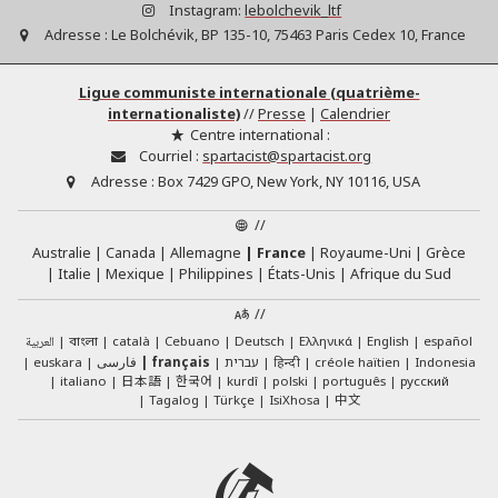
Instagram:
lebolchevik_ltf
Adresse :
Le Bolchévik, BP 135-10, 75463 Paris Cedex 10, France
Ligue communiste internationale (quatrième-
internationaliste)
//
Presse
|
Calendrier
Centre international :
Courriel :
spartacist@spartacist.org
Adresse :
Box 7429 GPO, New York, NY 10116, USA
//
Australie
Canada
Allemagne
France
Royaume-Uni
Grèce
Italie
Mexique
Philippines
États-Unis
Afrique du Sud
//
العربية
català
Cebuano
Deutsch
Ελληνικά
English
español
বাংলা
euskara
فارسی
français
עברית
हिन्दी
créole haïtien
Indonesia
日本語
한국어
italiano
kurdî
polski
português
русский
中文
Tagalog
Türkçe
IsiXhosa