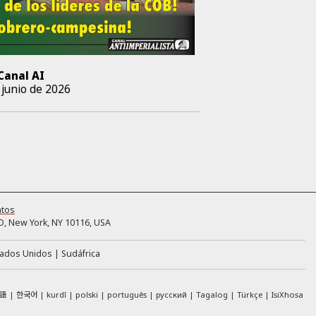
Canal AI
 junio de 2026
ntos
, New York, NY 10116, USA
tados Unidos
Sudáfrica
語
한국어
kurdî
polski
português
русский
Tagalog
Türkçe
IsiXhosa