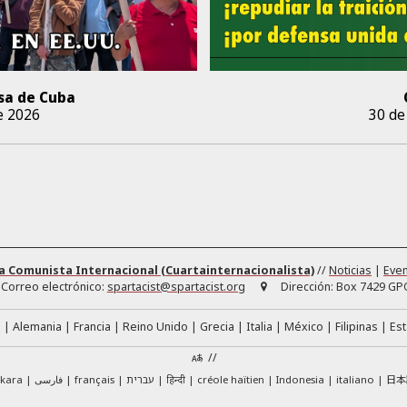
sa de Cuba
e 2026
30 de
a Comunista Internacional (Cuartainternacionalista)
//
Noticias
|
Eve
Correo electrónico:
spartacist@spartacist.org
Dirección:
Box 7429 GPO
á
Alemania
Francia
Reino Unido
Grecia
Italia
México
Filipinas
Es
//
日本
skara
فارسی
français
עברית
हिन्दी
créole haïtien
Indonesia
italiano