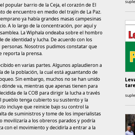
supl
el popular barrio de la Ceja, el corazón de El
nto de encuentro en medio del trajín de La Paz.
 temprano ya había grandes masas campesinas
cio. A lo largo de la concentración, por aquí y
asamblea. La Wiphala ondeaba sobre el hombro
 de identidad y lucha. De acuerdo con los
il personas. Nosotros pudimos constatar que
 reporta la prensa.
ecibido en varias partes. Algunos aplaudieron a
a de la población, la cual está aguantando de
loqueo. Sin embargo, muchos no se han unido
Lev
tar
a dónde va, mientras que apenas tienen para
decidida de la COB para dirigir la lucha a través
supl
l pueblo tenga cubierto su sustento y la
 incluye que reinicie bajo su control la
lta de suministros y tome de los imperialistas
o movilizaría a los obreros parados y podría
 con el movimiento y decidirla a entrar a la