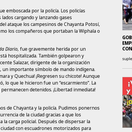
ue emboscada por la policía. Los policías
s lados cargando y lanzando gases
 del ataque los campesinos de Chayanta Potosí,
como los compañeros que portaban la Wiphala o
GOB
EMP
CON
da Diario,
fue gravemente herida por un
 Está hospitalizada. También golpearon y
supl
cente Salazar, dirigente de la organización
te, un importante símbolo de mando indígena.
ymara y Quechua! ¡Regresen su chicote! Aunque
, lo que le hicieron fue un “escarmiento”. La
s permanecen detenidos. ¡Libertad inmediata!
s de Chayanta y la policía. Pudimos ponernos
urrencia de la ciudad gracias a que los
la carga policial. Después de dispersar la
la ciudad con escuadrones motorizados para