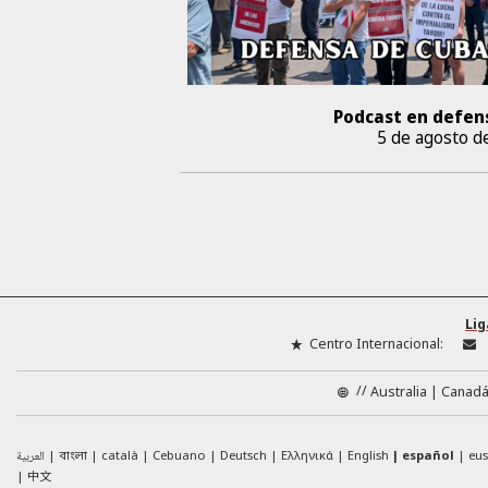
Podcast en defen
5 de agosto d
Lig
Centro Internacional:
//
Australia
Canad
العربية
català
Cebuano
Deutsch
Ελληνικά
English
español
eu
বাংলা
中文