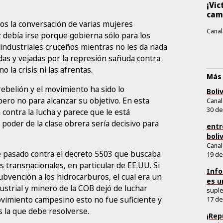
¡Vic
cam
s la conversación de varias mujeres
Canal
z debía irse porque gobierna sólo para los
roindustriales cruceños mientras no les da nada
as y vejadas por la represión sañuda contra
 la crisis ni las afrentas.
Más 
rebelión y el movimiento ha sido lo
Boli
ro no para alcanzar su objetivo. En esta
Canal
30 de
 contra la lucha y parece que le está
 poder de la clase obrera sería decisivo para
entr
boli
Canal
e pasado contra el decreto 5503 que buscaba
19 de
s transnacionales, en particular de EE.UU. Si
Info
subvención a los hidrocarburos, el cual era un
es u
dustrial y minero de la COB dejó de luchar
supl
ovimiento campesino esto no fue suficiente y
17 de
s la que debe resolverse.
¡Rep