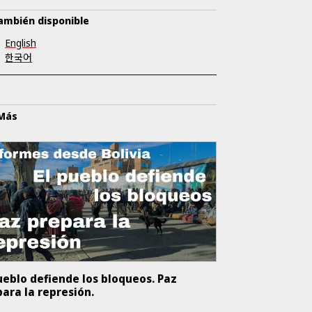
ambién disponible
English
한국어
 Más
ueblo defiende los bloqueos. Paz
ara la represión.