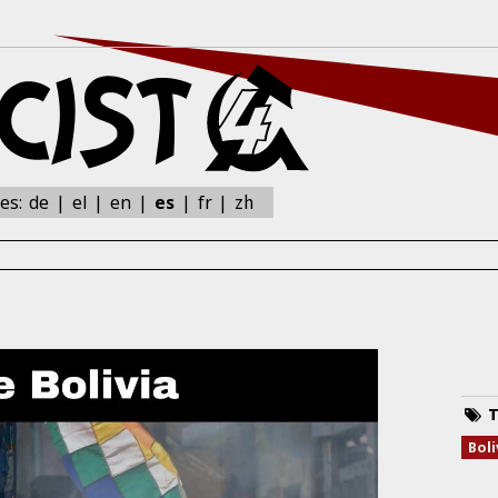
zh
nes:
de
el
en
es
fr
T
Boli