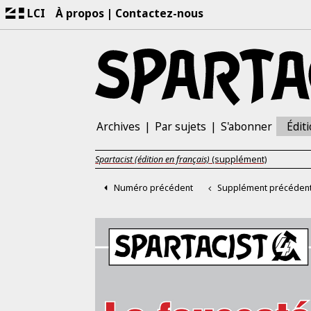
LCI
À propos
Contactez-nous
Archives
Par sujets
S'abonner
Édit
Spartacist (édition en français)
(supplément)
Numéro précédent
Supplément précéden