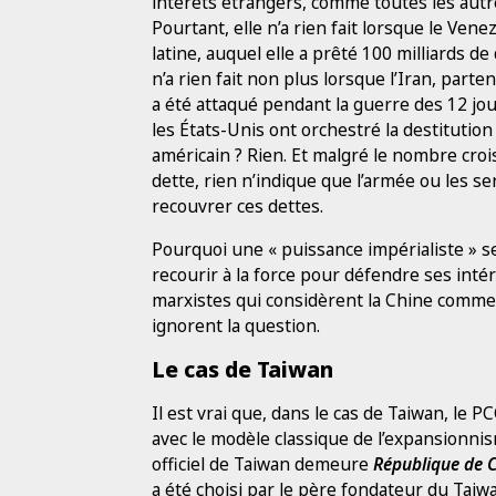
intérêts étrangers, comme toutes les autre
Pourtant, elle n’a rien fait lorsque le Ve
latine, auquel elle a prêté 100 milliards de 
n’a rien fait non plus lorsque l’Iran, part
a été attaqué pendant la guerre des 12 jour
les États-Unis ont orchestré la destitutio
américain ? Rien. Et malgré le nombre cro
dette, rien n’indique que l’armée ou les se
recouvrer ces dettes.
Pourquoi une « puissance impérialiste » s
recourir à la force pour défendre ses int
marxistes qui considèrent la Chine comme im
ignorent la question.
Le cas de Taiwan
Il est vrai que, dans le cas de Taiwan, le P
avec le modèle classique de l’expansionnis
officiel de Taiwan demeure
République de 
a été choisi par le père fondateur du Tai