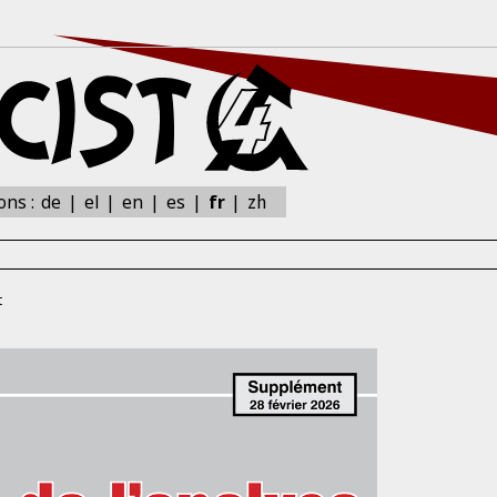
zh
ions :
de
el
en
es
fr
t