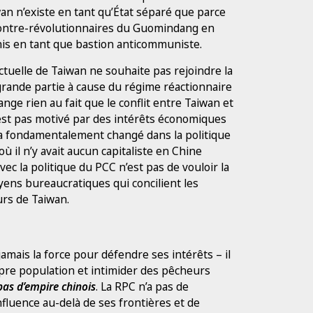
an n’existe en tant qu’État séparé que parce
s contre-révolutionnaires du Guomindang en
Unis en tant que bastion anticommuniste.
 actuelle de Taiwan ne souhaite pas rejoindre la
rande partie à cause du régime réactionnaire
nge rien au fait que le conflit entre Taiwan et
n’est pas motivé par des intérêts économiques
n’a fondamentalement changé dans la politique
ù il n’y avait aucun capitaliste en Chine
ec la politique du PCC n’est pas de vouloir la
moyens bureaucratiques qui concilient les
eurs de Taiwan.
amais la force pour défendre ses intérêts – il
opre population et intimider des pêcheurs
 pas d’empire chinois
. La RPC n’a pas de
nfluence au-delà de ses frontières et de