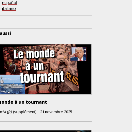
español
italiano
 aussi
monde à un tournant
cist (fr)
(supplément)
|
21 novembre 2025