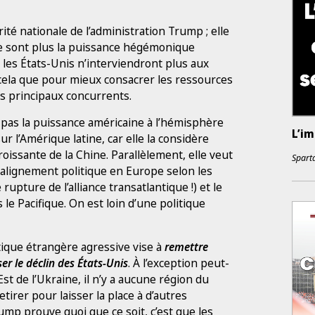
ité nationale de l’administration Trump ; elle
ne sont plus la puissance hégémonique
 les États-Unis n’interviendront plus aux
 cela que pour mieux consacrer les ressources
rs principaux concurrents.
 pas la puissance américaine à l’hémisphère
L’im
ur l’Amérique latine, car elle la considère
oissante de la Chine. Parallèlement, elle veut
Sparta
alignement politique en Europe selon les
upture de l’alliance transatlantique !) et le
le Pacifique. On est loin d’une politique
tique étrangère agressive vise à
remettre
ser le déclin des États-Unis
. À l’exception peut-
Est de l’Ukraine, il n’y a aucune région du
irer pour laisser la place à d’autres
ump prouve quoi que ce soit, c’est que les