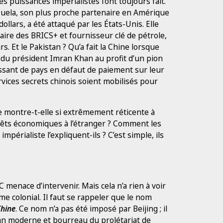
s puissances impérialistes l’ont toujours fait.
nezuela, son plus proche partenaire en Amérique
dollars, a été attaqué par les États-Unis. Elle
enaire des BRICS+ et fournisseur clé de pétrole,
s. Et le Pakistan ? Qu’a fait la Chine lorsque
n du président Imran Khan au profit d’un pion
issant de pays en défaut de paiement sur leur
rvices secrets chinois soient mobilisés pour
e montre-t-elle si extrêmement réticente à
érêts économiques à l’étranger ? Comment les
périaliste l’expliquent-ils ? C’est simple, ils
CC menace d’intervenir. Mais cela n’a rien à voir
me colonial. Il faut se rappeler que le nom
Chine
. Ce nom n’a pas été imposé par Beijing ; il
wan moderne et bourreau du prolétariat de