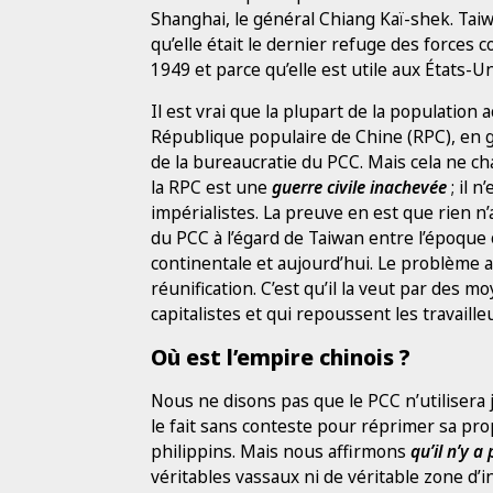
Shanghai, le général Chiang Kaï-shek. Taiw
qu’elle était le dernier refuge des force
1949 et parce qu’elle est utile aux États-
Il est vrai que la plupart de la population
République populaire de Chine (RPC), en g
de la bureaucratie du PCC. Mais cela ne cha
la RPC est une
guerre civile inachevée
; il 
impérialistes. La preuve en est que rien 
du PCC à l’égard de Taiwan entre l’époque o
continentale et aujourd’hui. Le problème av
réunification. C’est qu’il la veut par des 
capitalistes et qui repoussent les travaill
Où est l’empire chinois ?
Nous ne disons pas que le PCC n’utilisera j
le fait sans conteste pour réprimer sa pr
philippins. Mais nous affirmons
qu’il n’y a
véritables vassaux ni de véritable zone d’i