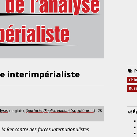
P
se interimpérialiste
Chi
Rus
lysis
,
Spartacist (English edition)
(supplément)
,
28
(anglais)
É
 à la Rencontre des forces internationalistes