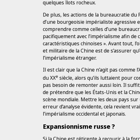
quelques îlots rocheux.
De plus, les actions de la bureaucratie d
d’une bourgeoisie impérialiste agressive et
comprendre comme celles d’une bureaucrat
pacifiquement avec l’impérialisme afin de c
caractéristiques chinoises ». Avant tout, l
et militaire de la Chine est de s’assurer qu
l’impérialisme étranger.
Il est clair que la Chine n’agit pas comme 
e
du XX
siècle, alors qu’ils luttaient pour c
pas besoin de remonter aussi loin. Il suffi
de prétendre que les États-Unis et la Chi
scène mondiale. Mettre les deux pays sur 
erreur d’analyse évidente, cela revient vr
l’impérialisme occidental et japonais.
Expansionnisme russe ?
Si la Chine est réticente à recourir à la for