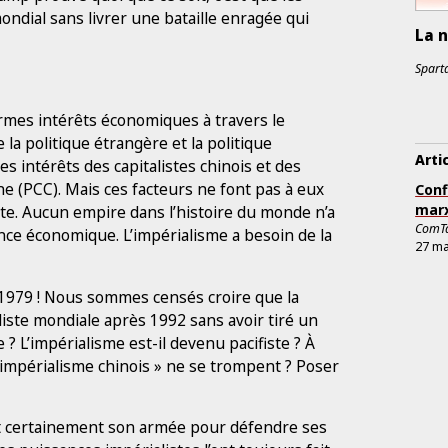
ndial sans livrer une bataille enragée qui
La n
Sparta
ormes intérêts économiques à travers le
la politique étrangère et la politique
Arti
s intérêts des capitalistes chinois et des
 (PCC). Mais ces facteurs ne font pas à eux
Conf
marx
ste. Aucun empire dans l’histoire du monde n’a
ComT
nce économique. L’impérialisme a besoin de la
27 ma
s 1979 ! Nous sommes censés croire que la
ste mondiale après 1992 sans avoir tiré un
? L’impérialisme est-il devenu pacifiste ? À
’impérialisme chinois » ne se trompent ? Poser
erait certainement son armée pour défendre ses