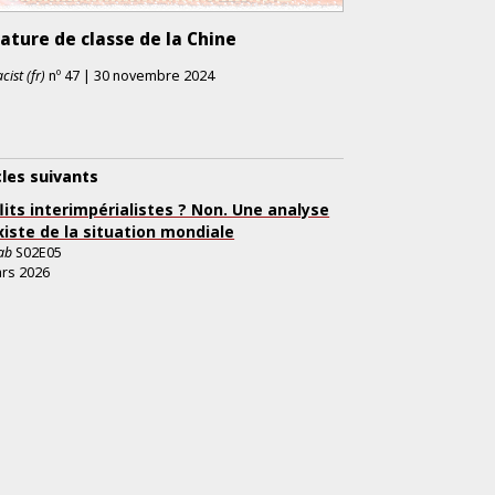
ature de classe de la Chine
cist (fr)
nº
47
|
30 novembre 2024
cles suivants
lits interimpérialistes ? Non. Une analyse
iste de la situation mondiale
ab
S02E05
rs 2026