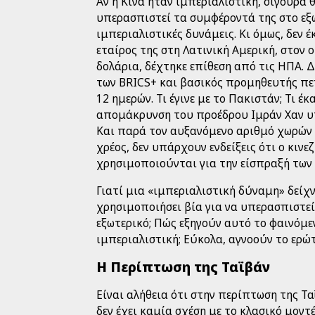
Αν η Κίνα ήταν ιμπεριαλιστική, σίγουρα 
υπερασπιστεί τα συμφέροντά της στο εξω
ιμπεριαλιστικές δυνάμεις. Κι όμως, δεν έ
εταίρος της στη Λατινική Αμερική, στον 
δολάρια, δέχτηκε επίθεση από τις ΗΠΑ. Δ
των BRICS+ και βασικός προμηθευτής πε
12 ημερών. Τι έγινε με το Πακιστάν; Τι έ
απομάκρυνση του προέδρου Ιμράν Χαν υπ
Και παρά τον αυξανόμενο αριθμό χωρών 
χρέος, δεν υπάρχουν ενδείξεις ότι ο κινε
χρησιμοποιούνται για την είσπραξή των
Γιατί μια «ιμπεριαλιστική δύναμη» δείχ
χρησιμοποιήσει βία για να υπερασπιστε
εξωτερικό; Πώς εξηγούν αυτό το φαινόμε
ιμπεριαλιστική; Εύκολα, αγνοούν το ερώ
Η Περίπτωση της Ταϊβάν
Είναι αλήθεια ότι στην περίπτωση της Τα
δεν έχει καμία σχέση με το κλασικό μον