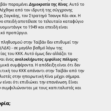
ϊβάν παραμένει
Δημοκρατία της Κίνας
. Αυτό το
ιλέχθηκε από τον ιδρυτή της σύγχρονης
ς Σαγκάης, τον Στρατηγό Τσανγκ Κάι-σεκ. Η
νο επειδή αποτέλεσε το τελευταίο καταφύγιο
ομιντάνγκ το 1949 και επειδή είναι
ικό προπύργιο.
υ πληθυσμού στην Ταϊβάν δεν επιθυμεί την
(ΛΔΚ) - σε μεγάλο βαθμό λόγω της
ίας του ΚΚΚ. Αυτό όμως δεν αλλάζει το
ναι ένας
ανολοκλήρωτος εμφύλιος πόλεμος
·
μικά συμφέροντα. Η απόδειξη είναι ότι δεν
λιτική του ΚΚΚ απέναντι στην Ταϊβάν από την
ιστές στην ηπειρωτική Κίνα μέχρι σήμερα.
 είναι ότι επιδιώκει την επανένωση. Είναι
υ συμφιλιώνονται με τους καπιταλιστές και
ορία;