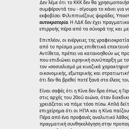
Δεν λέμε ότι το ΚΚΚ δεν θα χρησιμοποιήσ
συμφέροντά του - σίγουρα το κάνει για ν
εκφοβίσει Φιλιππινέζους ψαράδες. Υποσ
αυτοκρατορία
. Η ΛΔΚ δεν έχει πραγματι
επιρροής πέρα από τα σύνορά της και μ
Επιπλέον, οι ενέργειες της γραφειοκρατ
από το πρίσμα μιας επιθετικά επεκτεινό
Αντίθετα, πρέπει να κατανοηθούν ως πρ
που επιδιώκει ειρηνική συνύπαρξη με το
τον «σοσιαλισμό με κινεζικά χαρακτηριστ
οικονομικής, εξωτερικής και στρατιωτική
ότι δεν θα βρεθεί ποτέ ξανά στο έλεος τ
Είναι σαφές ότι η Κίνα δεν δρα όπως η Γε
στις αρχές του 20ού αιώνα, όταν διεκδικ
χρειάζεται να πάμε τόσο πίσω. Απλά δεί
επιχείρημα ότι οι ΗΠΑ και η Κίνα παίζου
Πέρα από ένα προφανές αναλυτικό λάθος
πραγματική συνθηκολόγηση στην προπαγ