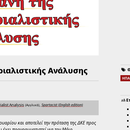
ριαλιστικής Ανάλυσης
Θ
ΗΠ
Ε
ialist Analysis
,
Spartacist (English edition)
(Αγγλικά)
ουαρίου και αποτελεί την πρόταση της ΔΚΕ προς
 έχει προγραμματιστεί για τον Μάιο.