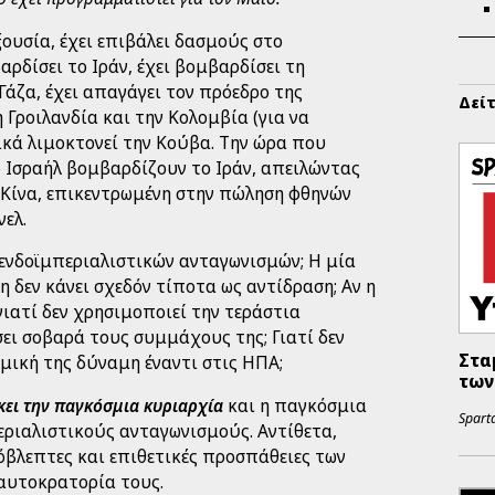
ουσία, έχει επιβάλει δασμούς στο
ρδίσει το Ιράν, έχει βομβαρδίσει τη
 Γάζα, έχει απαγάγει τον πρόεδρο της
Δεί
η Γροιλανδία και την Κολομβία (για να
ικά λιμοκτονεί την Κούβα. Την ώρα που
ο Ισραήλ βομβαρδίζουν το Ιράν, απειλώντας
η Κίνα, επικεντρωμένη στην πώληση φθηνών
ελ.
 ενδοϊμπεριαλιστικών ανταγωνισμών; Η μία
η δεν κάνει σχεδόν τίποτα ως αντίδραση; Αν η
γιατί δεν χρησιμοποιεί την τεράστια
ει σοβαρά τους συμμάχους της; Γιατί δεν
Στα
μική της δύναμη έναντι στις ΗΠΑ;
των
κει την παγκόσμια κυριαρχία
και η παγκόσμια
Sparta
εριαλιστικούς ανταγωνισμούς. Αντίθετα,
όβλεπτες και επιθετικές προσπάθειες των
αυτοκρατορία τους.