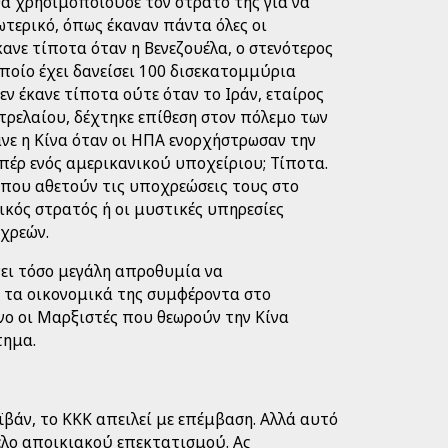
θα χρησιμοποιούσε τον στρατό της για να
τερικό, όπως έκαναν πάντα όλες οι
κανε τίποτα όταν η Βενεζουέλα, ο στενότερος
οποίο έχει δανείσει 100 δισεκατομμύρια
εν έκανε τίποτα ούτε όταν το Ιράν, εταίρος
τρελαίου, δέχτηκε επίθεση στον πόλεμο των
κανε η Κίνα όταν οι ΗΠΑ ενορχήστρωσαν την
έρ ενός αμερικανικού υποχείριου; Τίποτα.
που αθετούν τις υποχρεώσεις τους στο
ζικός στρατός ή οι μυστικές υπηρεσίες
 χρεών.
νει τόσο μεγάλη απροθυμία να
ί τα οικονομικά της συμφέροντα στο
νο οι Μαρξιστές που θεωρούν την Κίνα
τημα.
ϊβάν, το ΚΚΚ απειλεί με επέμβαση. Αλλά αυτό
τέλο αποικιακού επεκτατισμού. Ας