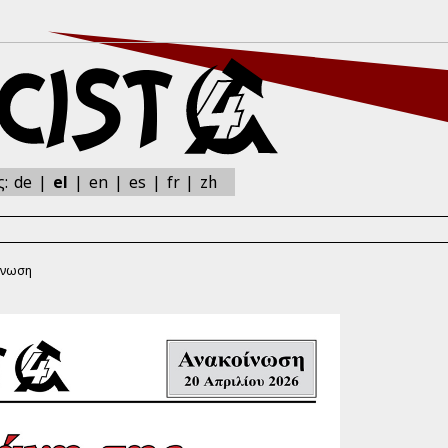
zh
ς:
de
el
en
es
fr
ίνωση