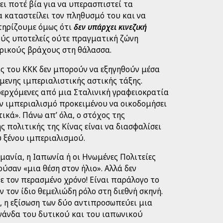
ει ποτέ βία για να υπερασπιστεί τα
α καταστείλει τον πληθυσμό του και να
τηρίζουμε όμως ότι
δεν υπάρχει κινεζική
κούς υποτελείς ούτε πραγματική ζώνη
ερικούς βράχους στη θάλασσα.
ίας του ΚΚΚ δεν μπορούν να εξηγηθούν μέσα
μενης ιμπεριαλιστικής αστικής τάξης.
οερχόμενες από μια Σταλινική γραφειοκρατία
ν ιμπεριαλισμό προκειμένου να οικοδομήσει
ικά». Πάνω απ’ όλα, ο στόχος της
ς πολιτικής της Κίνας είναι να διασφαλίσει
ου ξένου ιμπεριαλισμού.
ρμανία, η Ιαπωνία ή οι Ηνωμένες Πολιτείες
ούσαν «μια θέση στον ήλιο». Αλλά δεν
τε τον περασμένο χρόνο! Είναι παράλογο το
ν τον ίδιο θεμελιώδη ρόλο στη διεθνή σκηνή.
, η εξίσωση των δύο αντιπροσωπεύει μια
άνδα του δυτικού και του ιαπωνικού