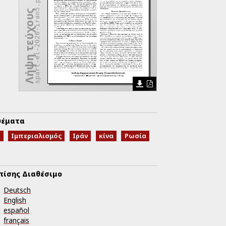
spart-el-2026-iran5.pdf
Λήψη τεύχους
έματα
Α
Ιμπεριαλισμός
Ιράν
κίνα
Ρωσία
πίσης Διαθέσιμο
Deutsch
English
español
français