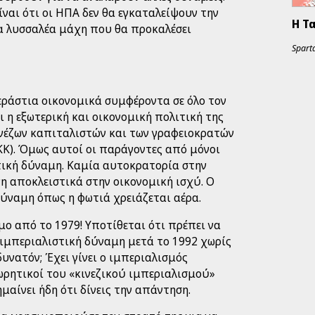
ίναι ότι οι ΗΠΑ δεν θα εγκαταλείψουν την
Η Τ
α λυσσαλέα μάχη που θα προκαλέσει
Sparta
τεράστια οικονομικά συμφέροντα σε όλο τον
 η εξωτερική και οικονομική πολιτική της
νέζων καπιταλιστών και των γραφειοκρατών
Κ). Όμως αυτοί οι παράγοντες από μόνοι
τική δύναμη. Καμία αυτοκρατορία στην
η αποκλειστικά στην οικονομική ισχύ. Ο
δύναμη όπως η φωτιά χρειάζεται αέρα.
εμο από το 1979! Υποτίθεται ότι πρέπει να
 ιμπεριαλιστική δύναμη μετά το 1992 χωρίς
υνατόν; Έχει γίνει ο ιμπεριαλισμός
ωρητικοί του «κινεζικού ιμπεριαλισμού»
μαίνει ήδη ότι δίνεις την απάντηση.