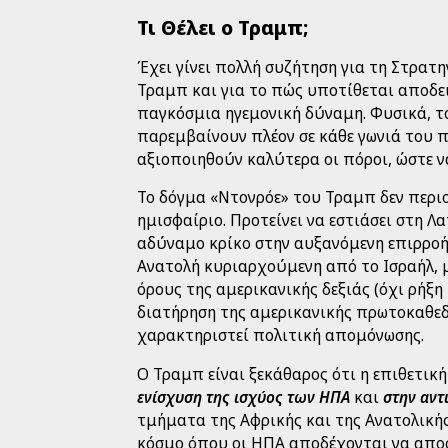
Τι Θέλει ο Τραμπ;
Έχει γίνει πολλή συζήτηση για τη Στρατ
Τραμπ και για το πώς υποτίθεται αποδεικ
παγκόσμια ηγεμονική δύναμη. Φυσικά, το
παρεμβαίνουν πλέον σε κάθε γωνιά του πλ
αξιοποιηθούν καλύτερα οι πόροι, ώστε 
Το δόγμα «Ντονρόε» του Τραμπ δεν περιο
ημισφαίριο. Προτείνει να εστιάσει στη Λα
αδύναμο κρίκο στην αυξανόμενη επιρροή 
Ανατολή κυριαρχούμενη από το Ισραήλ, 
όρους της αμερικανικής δεξιάς (όχι ρήξη
διατήρηση της αμερικανικής πρωτοκαθεδ
χαρακτηριστεί πολιτική απομόνωσης.
Ο Τραμπ είναι ξεκάθαρος ότι η επιθετική
ενίσχυση της ισχύος των ΗΠΑ
και
στην αντ
τμήματα της Αφρικής και της Ανατολικής
κόσμο όπου οι ΗΠΑ αποδέχονται να αποσ