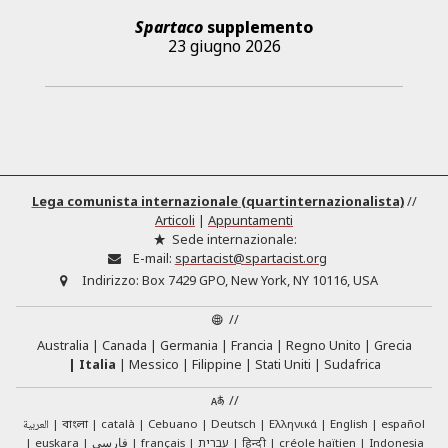
Spartaco
supplemento
23 giugno 2026
Lega comunista internazionale (quartinternazionalista)
//
Articoli
|
Appuntamenti
Sede internazionale:
E-mail:
spartacist@spartacist.org
Indirizzo:
Box 7429 GPO, New York, NY 10116, USA
//
Australia
Canada
Germania
Francia
Regno Unito
Grecia
Italia
Messico
Filippine
Stati Uniti
Sudafrica
//
العربية
català
Cebuano
Deutsch
Ελληνικά
English
español
বাংলা
euskara
فارسی
français
עברית
हिन्दी
créole haïtien
Indonesia