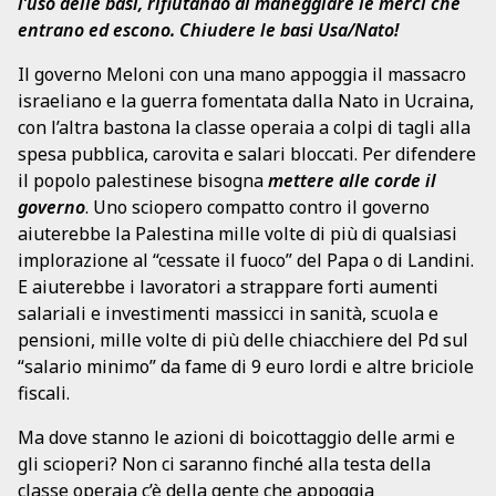
l’uso delle basi, rifiutando di maneggiare le merci che
entrano ed escono. Chiudere le basi Usa/Nato!
Il governo Meloni con una mano appoggia il massacro
israeliano e la guerra fomentata dalla Nato in Ucraina,
con l’altra bastona la classe operaia a colpi di tagli alla
spesa pubblica, carovita e salari bloccati. Per difendere
il popolo palestinese bisogna
mettere alle corde il
governo
. Uno sciopero compatto contro il governo
aiuterebbe la Palestina mille volte di più di qualsiasi
implorazione al “cessate il fuoco” del Papa o di Landini.
E aiuterebbe i lavoratori a strappare forti aumenti
salariali e investimenti massicci in sanità, scuola e
pensioni, mille volte di più delle chiacchiere del Pd sul
“salario minimo” da fame di 9 euro lordi e altre briciole
fiscali.
Ma dove stanno le azioni di boicottaggio delle armi e
gli scioperi? Non ci saranno finché alla testa della
classe operaia c’è della gente che appoggia