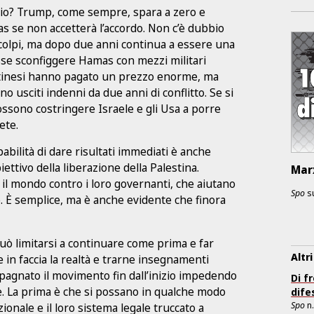
dio? Trump, come sempre, spara a zero e
 se non accetterà l’accordo. Non c’è dubbio
 colpi, ma dopo due anni continua a essere una
esse sconfiggere Hamas con mezzi militari
lestinesi hanno pagato un prezzo enorme, ma
no usciti indenni da due anni di conflitto. Se si
ossono costringere Israele e gli Usa a porre
ete.
abilità di dare risultati immediati è anche
iettivo della liberazione della Palestina.
Marx
o il mondo contro i loro governanti, che aiutano
Spo
s
. È semplice, ma è anche evidente che finora
uò limitarsi a continuare come prima e far
Altri
e in faccia la realtà e trarne insegnamenti
mpagnato il movimento fin dall’inizio impedendo
Di f
de. La prima è che si possano in qualche modo
dife
Spo
n
ionale e il loro sistema legale truccato a