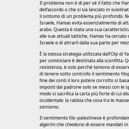
Il problema non è di per sé il fatto che Ha
dell’accordo o che si sia lanciato in sviolin
il sintomo di un problema più profondo. Ne
Israele, Hamas evita essenzialmente di att
arabo. Questa è stata una sua caratteristic
alle sue attuali tattiche, Hamas ha cercato d
Israele e di attrarli dalla sua parte per m
È la stessa strategia utilizzata dall’Olp di 
per cominciare è destinata alla sconfitta. Q
resistenza, è solo perché temono di essere
di tenere sotto controllo il sentimento filo
fine dei conti il loro potere corrotto si ba
imposti dal padrone solo se messi con le s
modo si sacrifica la carta più forte di cui 
occidentale: la rabbia che cova tra le masse 
sionismo.
Il sentimento filo-palestinese è profonda
algerini che chiedono di essere mandati in 