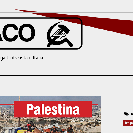
ga trotskista d'Italia
t
A
imp