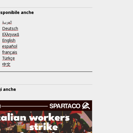
isponibile anche
العربية
Deutsch
Ελληνικά
English
español
français
Türkçe
中文
i anche