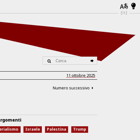
[it]
11 ottobre 2025
Numero successivo
rgomenti
erialismo
Israele
Palestina
Trump