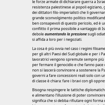
le forze armate di dichiarare guerra a Isra
resistenza palestinese ai popoli egiziano,
dei dittatori filo-imperialisti che li gove
grande sconvolgimento politico modificando
ben consapevoli di questo pericolo, ed è un
conflitto il prima possibile a vantaggio di 
debole
aumentando la pressione
sugli odiat
si affida a loro per i negoziati.
La cosa è più ovvia nel caso i regimi filo
per gli altri Paesi del Sud globale e per i P
lavoratrici vengono spremute sempre più dai
per fermare il genocidio e che fanno pace
non si lascerà convincere a sostenere la Pa
governi a fare concessioni reali solo con un
di classe è chiara: fare i bravi con gli opp
Bisogna respingere le tattiche diplomatich
e alimentano l’illusione di poter convincer
significa che si debba rifiutare ogni forma