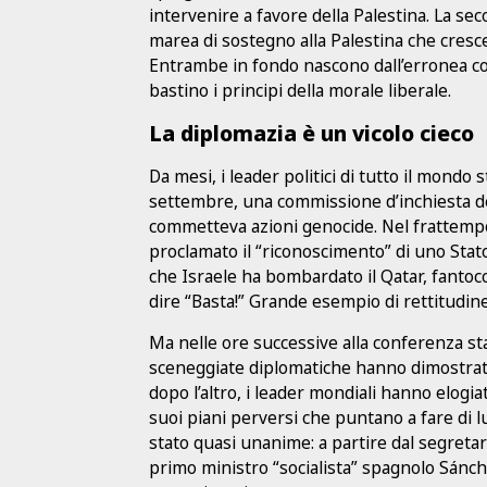
intervenire a favore della Palestina. La 
marea di sostegno alla Palestina che cresc
Entrambe in fondo nascono dall’erronea co
bastino i principi della morale liberale.
La diplomazia è un vicolo cieco
Da mesi, i leader politici di tutto il mondo 
settembre, una commissione d’inchiesta de
commetteva azioni genocide. Nel frattempo,
proclamato il “riconoscimento” di uno Stato
che Israele ha bombardato il Qatar, fantocc
dire “Basta!” Grande esempio di rettitudine
Ma nelle ore successive alla conferenza st
sceneggiate diplomatiche hanno dimostrat
dopo l’altro, i leader mondiali hanno elog
suoi piani perversi che puntano a fare di lui
stato quasi unanime: a partire dal segreta
primo ministro “socialista” spagnolo Sánchez