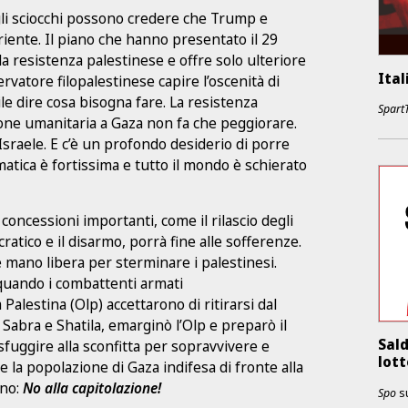
egli sciocchi possono credere che Trump e
ente. Il piano che hanno presentato il 29
la resistenza palestinese e offre solo ulteriore
Ital
servatore filopalestinese capire l’oscenità di
ile dire cosa bisogna fare. La resistenza
Spart
zione umanitaria a Gaza non fa che peggiorare.
sraele. E c’è un profondo desiderio di porre
omatica è fortissima e tutto il mondo è schierato
oncessioni importanti, come il rilascio degli
ratico e il disarmo, porrà fine alle sofferenze.
le mano libera per sterminare i palestinesi.
quando i combattenti armati
 Palestina (Olp) accettarono di ritirarsi dal
 Sabra e Shatila, emarginò l’Olp e preparò il
Sald
sfuggire alla sconfitta per sopravvivere e
lot
e la popolazione di Gaza indifesa di fronte alla
ono:
No alla capitolazione!
Spo
s