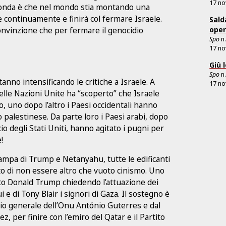
17 n
seconda è che nel mondo stia montando una
e continuamente e finirà col fermare Israele.
Sald
nvinzione che per fermare il genocidio
oper
Spo
n
17 n
Giù 
Spo
n
stanno intensificando le critiche a Israele. A
17 n
lle Nazioni Unite ha “scoperto” che Israele
 uno dopo l’altro i Paesi occidentali hanno
 palestinese. Da parte loro i Paesi arabi, dopo
io degli Stati Uniti, hanno agitato i pugni per
!
ampa di Trump e Netanyahu, tutte le edificanti
o di non essere altro che vuoto cinismo. Uno
iato Donald Trump chiedendo l’attuazione dei
 e di Tony Blair i signori di Gaza. Il sostegno è
rio generale dell’Onu António Guterres e dal
, per finire con l’emiro del Qatar e il Partito