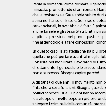
Resta la domanda: come fermare il genoci
minaccia, promettendo di annientare Hamas
che la resistenza a Gaza abbia subito duri
spina nel fianco di Israele. Se Israele pot
convenzionali, lo avrebbe già fatto. I pa
anche Israele e gli stessi Stati Uniti non so
applica la pressione nel punto giusto, si p
fine al genocidio e a fare concessioni concr
In questo caso, la strategia che ha più prob
quella che può portare avanti al meglio l’ob
Consiste nel mobilitare i lavoratori di tutt
direttamente il genocidio o lo assecondano
non è successo. Bisogna capire perché.
A distanza di due anni, il movimento non p
finta che la cosa funzioni. Bisogna guardar
politici concreti. Due illusioni hanno acco
lo sviluppo di rivolte popolari più profon
spingere i criminali della comunità internaz