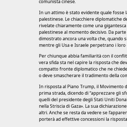
comunista cinese.
In un attimo è stato evidente quale fosse l
palestinese. Le chiacchiere diplomatiche deg
rivelate chiaramente come una gigantesca o
palestinese al momento decisivo. Da parte 
dimostrato ancora una volta che, quando si 
mentre gli Usa e Israele perpetrano i loro 
Per chiunque abbia familiarità con il confl
vera sfida sta nel capire la risposta che d
compatto fronte diplomatico che ne chiede l
o deve smascherare il tradimento della co
In risposta al Piano Trump, il Movimento di
prima strada, dicendo di “apprezzare gli sfo
quelli del presidente degli Stati Uniti Don
nella Striscia di Gaza». La sua dichiarazione
altri. Anche se resta da vedere se l’appar
porterà ad effettive concessioni la rispost