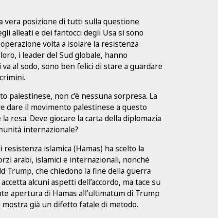
a vera posizione di tutti sulla questione
li alleati e dei fantocci degli Usa si sono
perazione volta a isolare la resistenza
loro, i leader del Sud globale, hanno
va al sodo, sono ben felici di stare a guardare
crimini.
itto palestinese, non c’è nessuna sorpresa. La
eve dare il movimento palestinese a questo
a resa. Deve giocare la carta della diplomazia
munità internazionale?
 resistenza islamica (Hamas) ha scelto la
rzi arabi, islamici e internazionali, nonché
ald Trump, che chiedono la fine della guerra
 accetta alcuni aspetti dell’accordo, ma tace su
ente apertura di Hamas all’ultimatum di Trump
a mostra già un difetto fatale di metodo.