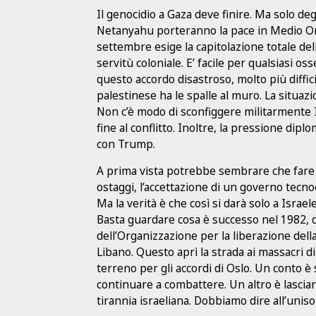
Il genocidio a Gaza deve finire. Ma solo d
Netanyahu porteranno la pace in Medio Ori
settembre esige la capitolazione totale del
servitù coloniale. E’ facile per qualsiasi os
questo accordo disastroso, molto più diffic
palestinese ha le spalle al muro. La situa
Non c’è modo di sconfiggere militarmente I
fine al conflitto. Inoltre, la pressione dipl
con Trump.
A prima vista potrebbe sembrare che fare c
ostaggi, l’accettazione di un governo tecnoc
Ma la verità è che così si darà solo a Israe
Basta guardare cosa è successo nel 1982, 
dell’Organizzazione per la liberazione della
Libano. Questo aprì la strada ai massacri di
terreno per gli accordi di Oslo. Un conto è 
continuare a combattere. Un altro è lasciar
tirannia israeliana. Dobbiamo dire all’unis