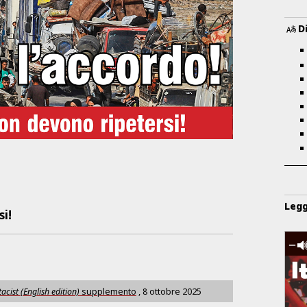
D
Legg
i!
acist (English edition)
supplemento
,
8 ottobre 2025