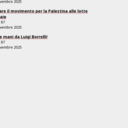
ovembre 2025
are il movimento per la Palestina alle lotte
aie
.
87
ovembre 2025
le mani da Luigi Borrelli!
.
87
ovembre 2025