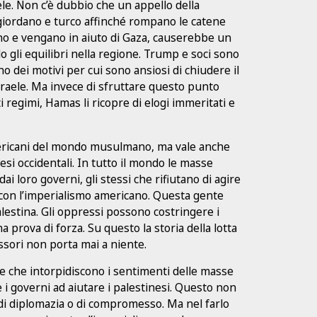
ele. Non c’è dubbio che un appello della
 giordano e turco affinché rompano le catene
rnano e vengano in aiuto di Gaza, causerebbe un
 gli equilibri nella regione. Trump e soci sono
o dei motivi per cui sono ansiosi di chiudere il
Israele. Ma invece di sfruttare questo punto
i regimi, Hamas li ricopre di elogi immeritati e
americani del mondo musulmano, ma vale anche
aesi occidentali. In tutto il mondo le masse
 loro governi, gli stessi che rifiutano di agire
 con l’imperialismo americano. Questa gente
lestina. Gli oppressi possono costringere i
a prova di forza. Su questo la storia della lotta
ressori non porta mai a niente.
e che intorpidiscono i sentimenti delle masse
e i governi ad aiutare i palestinesi. Questo non
 di diplomazia o di compromesso. Ma nel farlo