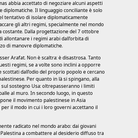
mas abbia accettato di negoziare alcuni aspetti
ate diplomatiche. Il linguaggio conciliante è solo
l tentativo di isolare diplomaticamente
accare gli altri regimi, specialmente nel mondo
a costante. Dalla progettazione del 7 ottobre
i allontanare i regimi arabi dall’orbita di
ezzo di manovre diplomatiche.
Yasser Arafat. Non è scaltra: è disastrosa. Tanto
uesti regimi, se a volte sono inclini a opporre
 scottati dall’odio del proprio popolo e cercano
palestinese. Per quanto in là si spingano, alla
sa sul sostegno Usa: oltrepasseranno i limiti
palle al muro. In secondo luogo, in questo
dispone il movimento palestinese in Asia
per il modo in cui i loro governi accettano il
mente radicato nel mondo arabo: dai giovani
Palestina a combattere al desiderio diffuso tra