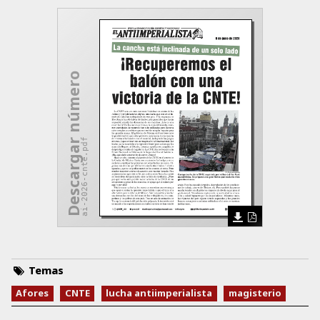
Descargar número
ai-2026-cnte.pdf
Temas
Afores
CNTE
lucha antiimperialista
magisterio