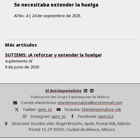
Se necesitaba extender la huelga
AI
No.
4
|
24 de septiembre de 2025
Más artículos
SUTIEMS: ¡A reforzar y extender la huelga!
suplemento
AI
9 de junio de 2026
El Antiimperialista
Publicación del Grupo Espartaquista de México
Correo electrónico:
elantiimperialista@protonmail.com
Twitter:
gem_lci
Youtube:
ElAntiimperialista-x6t
Instagram:
gem_lci
Facebook:
gem.lci2
Dirección:
Escribe sólo: Ángel Briseño, Apdo. Postal 006, Admón.
Postal 13, CP 03501, Ciudad de México, México