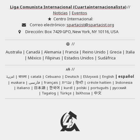
Liga Comunista Internacional (Cuartainternacionalista)
//
Noticias
|
Eventos
Centro Internacional:
Correo electrónico:
spartacist@spartacist.org
Dirección:
Box 7429 GPO, New York, NY 10116, USA
//
Australia
Canadá
Alemania
Francia
Reino Unido
Grecia
Italia
México
Filipinas
Estados Unidos
Sudáfrica
//
العربية
català
Cebuano
Deutsch
Ελληνικά
English
español
বাংলা
euskara
فارسی
français
עברית
हिन्दी
créole haïtien
Indonesia
日本語
한국어
italiano
kurdî
polski
português
русский
中文
Tagalog
Türkçe
IsiXhosa