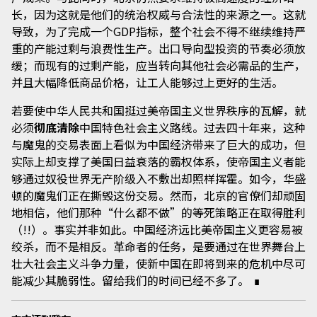
长，因为这就是他们的统治权威与合法性的来源之一。这就
导致，为了完成一个GDP指标，整个社会不得不继续维持严
重的产能过剩与浪费性生产。出口导向型投资的节奏必须放
缓；而现有的过剩产能，应当转向其他社会必需品的生产，
并且大幅降低商品价格，让工人能够过上更好的生活。
若要使中华人民共和国挺过美帝国主义世界秩序的瓦解，就
必须
彻底清除
中国特色社会主义路线。过去四十年来，这种
与魔鬼的交易表面上看似为中国经济带来了巨大的成功，但
实际上却支撑了美国日益衰落的霸权体系，使帝国主义者能
够通过奴役世界无产阶级入不敷出却照样挥霍。如今，华盛
顿的魔鬼们正在撕毁这份交易。然而，北京的官僚们却顽固
地相信，他们那种“什么都不做”的等死策略正在取得胜利
（!!）。事实并非如此。中国经济远比美帝国主义更容易被
绞杀，而不是相反。革命者的任务，是要通过在世界舞台上
壮大社会主义斗争力量，使新中国在即将到来的危机中尽可
能减少其脆弱性。留给我们的时间已经不多了。