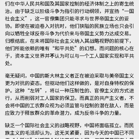
们在中华人民共和国及其国家控制的经济体制之上的寄生统
治。由于缺乏以阶级斗争为指引的行动纲领，并宣扬“一国
社会主义”，这一官僚集团只能寻求与世界帝国主义的妥
协。即使在被迫卷入对抗时，他们狭隘的民族立场也只会引
向以牺牲全球反帝斗争为代价来与帝国主义势力达成交易。
归根结底，在未将国际社会主义纳入其战略视野的前提下，
他们所能依赖的唯有“和平共处”的幻想。而问题的核心在
于，资本主义世界并
不
认为可以与一个工人国家实现和平共
处。
毫无疑问，中国的斯大林主义者正在被迫采取与美帝国主义
更为对抗的姿态。但驱动他们这样做的，是对自身特权的保
护。这种“左转”，将以一种压制性的、官僚主义的方式进
行，从而削弱对工人国家的保卫。而真正的共产主义者，不
会将中国的工农群众视为必须监管与控制的潜在敌人，而是
应致力于释放群众的革命潜力，成为反帝斗争的力量。
缺乏一个国际社会主义的战略视野，中国将面临孤立。而民
族主义的毛派却认为，这无关紧要，因为今天的中国已不同