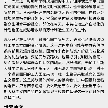
于“大跃进”时期那个科技落后的中国。但即便是军事力量
可与美国抗衡的勃列日涅夫时代的苏联，也未能冲破帝国主
义的包围。从勃列日涅夫的苏联到习近平的中国，在缺乏苏
维埃民主指导的计划下，官僚命令体系必然扼杀科技进步和
群众生活水平的提高。即使在今天，中共推动生产自动化的
计划也正在威胁着数以百万计制造业工人的生计。
现状已经难以维系。对抗帝国主义势力，必然也意味着必须
打击中国本国的资产阶级。这一过程本身可能在中共官僚体
系内部引发爆炸性危机，因为许多官僚与资产阶级有着物质
上的利益勾结。要彻底改变路线，也势必引发剧烈的震荡，
进而激起大规模群众性动荡的幽灵。归根结底，无论中共斯
大林主义者以何种面貌示人，都无法为中国指明出路。对于
一个遭到围困的工人国家来说，唯一出路是采取革命的国际
主义纲领。这是苏联解体所带来的惨痛教训。中国最终面临
的选择，只有两条道路：要么政治革命，要么社会反革命。
斯大林主义的自给自足政策只不过是在延缓这一不可避免的
选择而已。
世界冲突