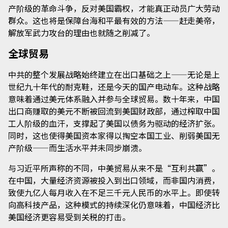
产阶级的革命斗争，反对美国霸权，才能真正动员广大劳动
群众。这也将是保障台海和平最有效的方法——赶走美帝，
解放军武力攻台的理由也就随之削减了。
全球贸易
中共的整个发展战略始终建立在出口基础之上——无论是上
世纪九十年代的耐克鞋，还是今天的国产电动车。这种战略
意味着通过美元体系融入并参与全球贸易。数十年来，中国
出口商赚取的美元不断被回流到美国财政部，通过榨取中国
工人阶级的血汗，支撑起了美国以债务为驱动的经济扩张。
同时，这也使得美国资本家得以掏空本国工业、削弱美国无
产阶级——而生活水平并未同步崩溃。
与习近平所声称的不同，中美贸易从来不是“互利共赢”。
在中国，大量经济资源被投入到出口领域，而非国内消费，
致使九亿人每月收入在不足三千元人民币的水平上。即使转
向高科技产品，这种模式的持续深化仍意味着，中国经济比
美国经济更容易受到关税的打击。