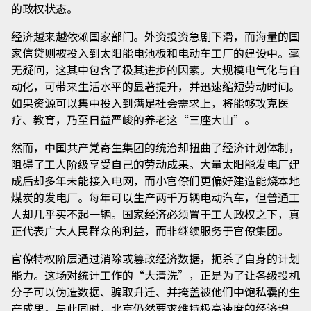
的政权状态。
经济越来越依赖国家部门。外资投资急剧下滑，而海量的国
家信贷则被投入到太阳能电池板和电动车工厂的建设中。毫
无疑问，这其中包含了极其进步的因素。大规模电气化与自
动化，可带来生活水平的显著提升，并迅速缩短劳动时间。
如果资源可以集中投入到满足社会需求上，将能够攻克医
疗、教育，乃至日益严峻的养老这“三座大山”。
然而，中国共产党寄生集团的统治却扭曲了经济计划体制，
阻碍了工人阶级享受自己的劳动成果。大量太阳能发电厂建
成后却多年未能接入电网，而小官僚们更偏好建造能烧本地
煤炭的发电厂。每年可以生产两千万辆电动汽车，但普通工
人却几乎买不起一辆。国家经济必须置于工人政权之下，真
正代表广大人民群众的利益，而非继续服务于官僚集团。
官僚特权阶层通过消除或篡改经济数据，扼杀了自身的计划
能力。这场对统计工作的“大清洗”，正是为了让各级投机
分子可以伪造数据、骗取升迁、并掩盖被他们中饱私囊的生
产成果。与此同时，北京仍然要求维持极高速度的经济增