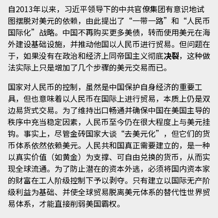
自2013年以来，习近平领导下的中共官僚集团有意识地试
图摆脱对美元的依赖，由此提出了“一带一路”和“人民币
国际化”战略。中国不再购买更多美债，转而使用美元在海
外建设基础设施，并推动他国以人民币进行贸易。但问题在
于，如果没有在政治和经济上同帝国主义彻底
决裂
，这种做
法实际上只是增加了几个步骤的美元交易而已。
国家对人民币的控制，虽然是中国保护自身经济的重要工
具，但也意味着以人民币在国际上进行贸易，本质上仍是双
边易货式交易。为了维持出口畅通并确保中国在美国主导的
秩序中充当稳定因素，人民币至今仍在很大程度上与美元挂
钩。事实上，尽管金砖国家大谈“去美元化”，但它们的货
币体系依然依赖美元。人民共和国真正需要建立的，是一种
以真实价值（如黄金）为支撑、可自由兑换的货币，从而实
现全球流通。为了防止潜在的资本外逃，必须将国内资本家
的财富在工人阶级控制下予以剥夺。只有建立以国际无产阶
级利益为基础、并使全球贸易脱离美元体系的替代性世界贸
易体系，才能直接削弱美国霸权。