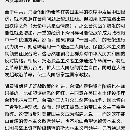
至于中共，只要他们仍希望在美国主导的秩序中发展中国经
济，就不愿意在台湾问题上越过红线。但如果北京被踢出美
国秩序之外（无论中共是否情愿），那么台海战争爆发的可
能性就会增加。严重的经济下滑同样可能使战争成为政权眼
中一个优选方案。然而，如果按照“一国两制”的框架进行
武力统一，则意味着用一个
疏远
工人阶级、
保留
资本主义的
纲领去征服台湾，这必然加剧岛上群众对中华人民共和国的
反对情绪。相反，托洛茨基主义者主张通过革命统一，将社
会革命扩展到台湾，扩大工人阶级的民主自由，同时在大陆
发起政治革命，使工人阶级掌握国家政权。
随着特朗普式好战政策的推进，台湾的走狗资产阶级也在加
码挑衅，比如驱逐统派的网红，并同意在美国本土建设多座
台积电芯片工厂。台湾的工人群众显然害怕战争，因此倾向
于希望维持现状。然而，现状正被岛上的帝国主义主子亲手
撕碎。这使得反对美帝国主义成为燃眉之急——而这既不能
由台湾的资本主义政党领导，也不能由希望保留资本主义、
试图与岛上资产阶级结盟的斯大林主义者领导。只有通过无