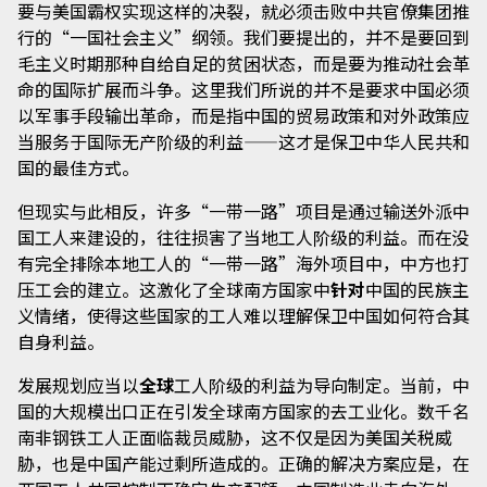
要与美国霸权实现这样的决裂，就必须击败中共官僚集团推
行的“一国社会主义”纲领。我们要提出的，并不是要回到
毛主义时期那种自给自足的贫困状态，而是要为推动社会革
命的国际扩展而斗争。这里我们所说的并不是要求中国必须
以军事手段输出革命，而是指中国的贸易政策和对外政策应
当服务于国际无产阶级的利益——这才是保卫中华人民共和
国的最佳方式。
但现实与此相反，许多“一带一路”项目是通过输送外派中
国工人来建设的，往往损害了当地工人阶级的利益。而在没
有完全排除本地工人的“一带一路”海外项目中，中方也打
压工会的建立。这激化了全球南方国家中
针对
中国的民族主
义情绪，使得这些国家的工人难以理解保卫中国如何符合其
自身利益。
发展规划应当以
全球
工人阶级的利益为导向制定。当前，中
国的大规模出口正在引发全球南方国家的去工业化。数千名
南非钢铁工人正面临裁员威胁，这不仅是因为美国关税威
胁，也是中国产能过剩所造成的。正确的解决方案应是，在