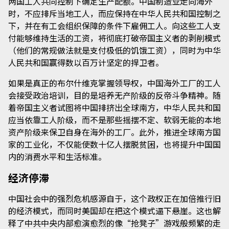
两国工人共同控制下确定生产配额。中国制造业走向海外
时，不应排斥当地工人，而应保持在中华人民共和国控制之
下，并在有工会组织保障的条件下雇佣工人。向这些工人支
付能够维持生活的工资，将彻底打破帝国主义者的剥削模式
（他们的常规做法就是支付极低的饥饿工资），同时为中华
人民共和国赢得数以百万计坚定的捍卫者。
如果是真正的布尔什维克掌握领导权，中国海外工厂的工人
会接受政治培训，目的是培养无产阶级的反帝斗争精神。随
着帝国主义者试图将中国排挤出全球南方，中华人民共和国
应当依靠工人阶级，而不是那些摇摆不定、软弱无能的本地
资产阶级来保卫自身在海外的工厂。此外，推进全球南方国
家的工业化，不仅能使数十亿人摆脱贫困，也将提升中国国
内的消费水平和生活标准。
经济停滞
中国社会中的强烈危机感源自于，这个政权正在加倍推行旧
的经济模式，而同时美国却在把这个模式逼下悬崖。这也解
释了中共中央内部愈演愈烈的像“抢凳子”游戏般频繁的走