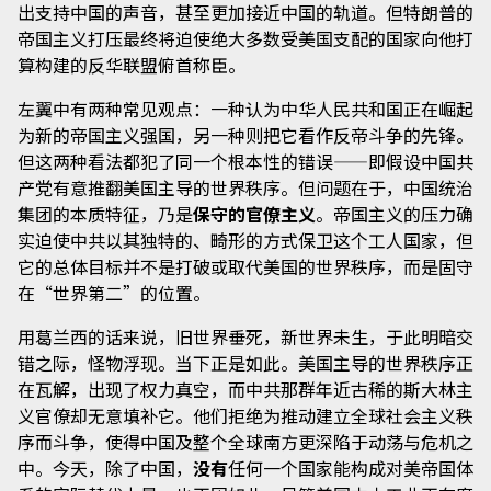
出支持中国的声音，甚至更加接近中国的轨道。但特朗普的
帝国主义打压最终将迫使绝大多数受美国支配的国家向他打
算构建的反华联盟俯首称臣。
左翼中有两种常见观点：一种认为中华人民共和国正在崛起
为新的帝国主义强国，另一种则把它看作反帝斗争的先锋。
但这两种看法都犯了同一个根本性的错误——即假设中国共
产党有意推翻美国主导的世界秩序。但问题在于，中国统治
集团的本质特征，乃是
保守的官僚主义
。帝国主义的压力确
实迫使中共以其独特的、畸形的方式保卫这个工人国家，但
它的总体目标并不是打破或取代美国的世界秩序，而是固守
在“世界第二”的位置。
用葛兰西的话来说，旧世界垂死，新世界未生，于此明暗交
错之际，怪物浮现。当下正是如此。美国主导的世界秩序正
在瓦解，出现了权力真空，而中共那群年近古稀的斯大林主
义官僚却无意填补它。他们拒绝为推动建立全球社会主义秩
序而斗争，使得中国及整个全球南方更深陷于动荡与危机之
中。今天，除了中国，
没有
任何一个国家能构成对美帝国体