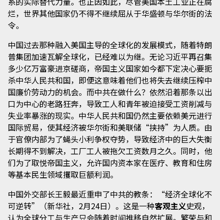
系的实际替代力量。也正因如此，尽管美国本土工业正在腐
烂，世界其他国家仍不得不继续屈从于华盛顿与华尔街的法
令。
中国过去那种融入美国主导的全球化的发展模式，随着特朗
普集团加速瓦解全球化，已经难以为继。无论习近平再召集
多少亿万富豪进京磋商，帝国主义国家如今都下定决心要扼
杀中华人民共和国，即便这意味着他们也将失去继续压榨中
国廉价劳动力的机会。而中共在做什么？依然沿着那条以出
口为中心的老路狂奔，导致工人和青年被迫接受工资削减与
失业率暴涨的现实。中华人民共和国仍然主要依赖美元进行
国际贸易，使其经济被华尔街和美联储“挟持”为人质。由
于官僚内部为了蝇头小利争权夺势，导致经济中的巨大失衡
长期得不到解决，工厂工人被拖欠工资数月之久。同时，他
们为了取悦帝国主义，允许国内资本家在医疗、教育和住房
等基本民生领域攫取巨额利润。
中国外交部长王毅最近重申了中共的教条：“经济全球化不
可逆转”（新华社，2月24日）。这是一种
客观主义
史观，
认为全球分工与生产只会随着时间推移自然扩展。繁荣与和