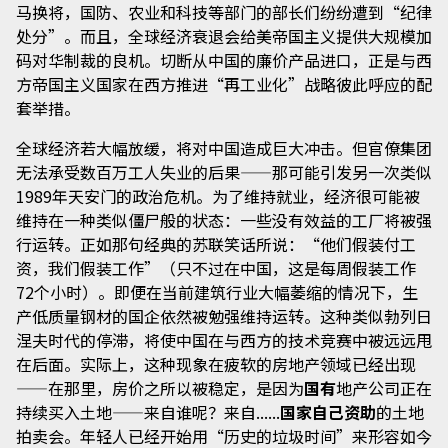
马换将，国防、农业和科技等部门的部长们纷纷遭到“纪律
处分”。而且，全球经济衰退会给美帝国主义提供大规模加
码对华制裁的良机。切断从中国的廉价产品进口，正是与西
方帝国主义国家在西方推进“再工业化”战略彼此呼应的配
套举措。
全球经济若大幅放缓，将对中国造成巨大冲击。但官僚集团
无法承受数百万工人失业的后果——那可能引发另一次类似
1989年天安门的政治危机。为了维持就业，经济很可能被
维持在一种类似僵尸般的状态：一些没有效益的工厂将被强
行运转。正如那句经典的苏联笑话所说：“他们假装付工
资，我们假装工作”（只不过在中国，这是每周假装工作
72个小时）。即便在当前建筑行业大幅萎缩的情况下，生
产低质量钢材的国企依然被勉强维持运转。这种类似勃列日
涅夫时代的停滞，将使中国在与西方的技术竞赛中被远远甩
在后面。实际上，这种现象在疲软的房地产领域已经出现
——在那里，房价之所以被稳定，是因为
国有
地产公司正在
持续买入土地——来自谁呢？来自......
国家自己资助
的土地
拍卖会。年轻人已经开始用“历史的垃圾时间”来形容如今