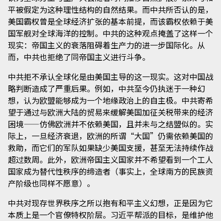
平被假定为这种理性结构的自然结果。而中共所否认的是，
美国霸权曾是全球经济扩张的基本前提，而该霸权依赖于美
国军舰对全球海洋的控制。中共的这种观点掩盖了这样一个
现实：帝国主义的衰落阻碍着生产力的进一步国际化。从
而，中共也拒绝了同帝国主义进行斗争。
中共拒不承认全球化是由美国主导的这一现实。这对中国战
略判断造成了严重后果。例如，中共至今仍执迷于一种幻
想，认为欧盟能够成为一个地缘政治上的自主极。中共寄希
望于通过与欧洲大陆的贸易来缓解美国加征关税带来的经济
困境——仿佛欧洲并不依赖美国，且并未与之结盟似的。实
际上，一旦经济衰退，欧洲的所谓“大国”仍需依赖美国的
救助，而它们的军队如果缺少美国支援，甚至无法持续作战
超过数周。此外，欧洲帝国主义国家并不希望看到一个工人
国家成为替代性秩序的缔造者（事实上，全球南方的民族资
产阶级也同样不愿意）。
中共对现存世界秩序之所以抱有和平主义幻想，正是因为它
本质上是一个官僚特权阶层。习近平帮派的目标，是维护他