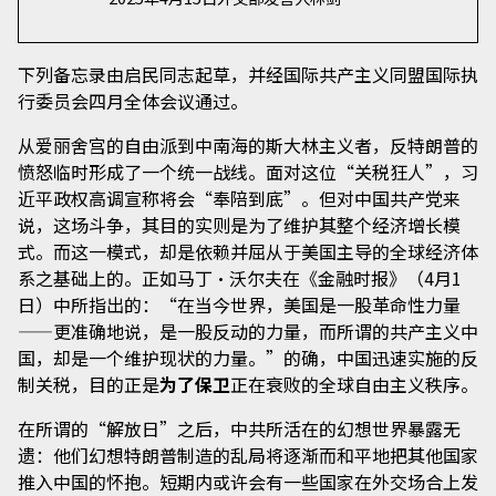
下列备忘录由启民同志起草，并经国际共产主义同盟国际执
行委员会四月全体会议通过。
从爱丽舍宫的自由派到中南海的斯大林主义者，反特朗普的
愤怒临时形成了一个统一战线。面对这位“关税狂人”，习
近平政权高调宣称将会“奉陪到底”。但对中国共产党来
说，这场斗争，其目的实则是为了维护其整个经济增长模
式。而这一模式，却是依赖并屈从于美国主导的全球经济体
系之基础上的。正如马丁·沃尔夫在《金融时报》（4月1
日）中所指出的：“在当今世界，美国是一股革命性力量
——更准确地说，是一股反动的力量，而所谓的共产主义中
国，却是一个维护现状的力量。”的确，中国迅速实施的反
制关税，目的正是
为了保卫
正在衰败的全球自由主义秩序。
在所谓的“解放日”之后，中共所活在的幻想世界暴露无
遗：他们幻想特朗普制造的乱局将逐渐而和平地把其他国家
推入中国的怀抱。短期内或许会有一些国家在外交场合上发