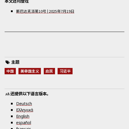
本文还刊登在
斯巴达克派
第
10
号
|
2025年7月19日
主题
中国
美帝国主义
启民
习近平
还提供以下语言版本。
Deutsch
Ελληνικά
English
español
français