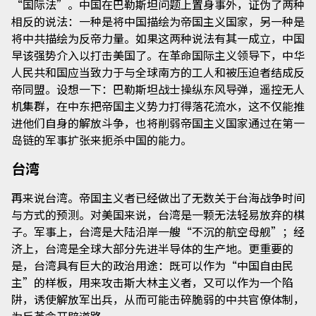
“国际法”。中国在巴勒斯坦问题上置身事外，证伪了两种
相反的说法：一种是将中国描绘为帝国主义国家，另一种是
将中共描绘为反帝力量。如果这两种说法有其一成立，中国
早该强势介入以打击美国了。在革命国际主义领导下，中华
人民共和国应当致力于与全球南方的工人和被压迫者结成反
帝同盟。设想一下：巴勒斯坦战士操纵东风导弹，遥控无人
机集群，在中东把帝国主义势力打得落花流水，这不仅能推
进他们自身的解放斗争，也将削弱帝国主义国家通过在第一
岛链的军事扩张来扼杀中国的能力。
台湾
再来说台湾。帝国主义者已经做出了无数关于台海战争时间
与方式的预测。对美国来说，台湾是一颗无法轻易放弃的棋
子。军事上，台湾是大陆沿岸一艘“不沉的航空母舰”；经
济上，台湾是全球大部分先进半导体的生产地。更重要的
是，台湾具有巨大的政治用途：既可以作为“中国自由民
主”的样板，用来攻击斯大林主义者，又可以作为一个陷
阱，诱使解放军出兵，从而可能击碎脆弱的中共官僚体制，
为反革命开辟道路。