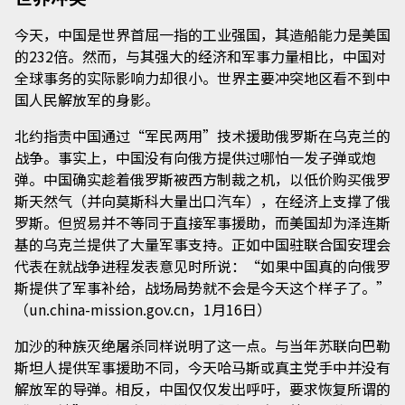
今天，中国是世界首屈一指的工业强国，其造船能力是美国
的232倍。然而，与其强大的经济和军事力量相比，中国对
全球事务的实际影响力却很小。世界主要冲突地区看不到中
国人民解放军的身影。
北约指责中国通过“军民两用”技术援助俄罗斯在乌克兰的
战争。事实上，中国没有向俄方提供过哪怕一发子弹或炮
弹。中国确实趁着俄罗斯被西方制裁之机，以低价购买俄罗
斯天然气（并向莫斯科大量出口汽车），在经济上支撑了俄
罗斯。但贸易并不等同于直接军事援助，而美国却为泽连斯
基的乌克兰提供了大量军事支持。正如中国驻联合国安理会
代表在就战争进程发表意见时所说：“如果中国真的向俄罗
斯提供了军事补给，战场局势就不会是今天这个样子了。”
（un.china-mission.gov.cn，1月16日）
加沙的种族灭绝屠杀同样说明了这一点。与当年苏联向巴勒
斯坦人提供军事援助不同，今天哈马斯或真主党手中并没有
解放军的导弹。相反，中国仅仅发出呼吁，要求恢复所谓的