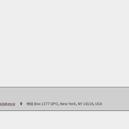
badakepai
地址
Box 1377 GPO, New York, NY 10116, USA