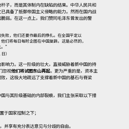
枪杆子，而是其体制内在缺陷的结果。中华人民共和
之已具备了抵御帝国主义侵略的能力。然而在国内战
加脆弱。在这一点上，我们赞同毛泽东曾发出的警
的失败，他们还要作最后的挣扎。在全国平定以
，他们将每日每时企图在中国复辟。这是必然的，
性。”
1 日）
治影响力。这一阶级的壮大，直接威胁着新中国的持
们忽视
他们将试图东山再起
。更为严重的是，资本主
腐败，这极大地疏远了支撑着新中国的基石与脊梁
中国与其阶级基础的内部裂痕，我们主张采取以下措
置于国家控制之下；
，并享有充分表达意见与分歧的自由。