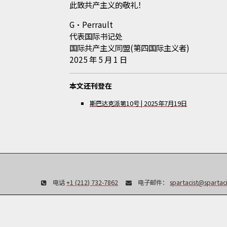
此致共产主义的敬礼！
G·Perrault
代表国际书记处
国际共产主义同盟(第四国际主义者)
2025 年 5 月 1 日
本文还刊登在
斯巴达克派
第
10
号
|
2025年7月19日
电话
+1 (212) 732-7862
电子邮件：
spartacist@spartaci