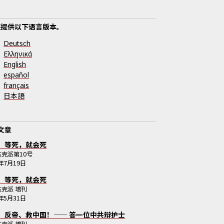
还提供以下语言版本。
Deutsch
Ελληνικά
English
español
français
日本語
文章
：等死，就会死
达克派
第
10
号
5年7月19日
：等死，就会死
达克派
增刊
5年5月31日
、反帝、救中国！—— 答一位中共辩护士