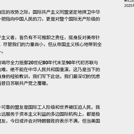
斯巴
202
施压的攻势之际，国际共产主义同盟坚定地捍卫中华
一把指向中国人民的刀，更是对整个国际无产阶级的
产主义者，皆负有不可推卸之责任，挺身反对美帝针
果。尽管我们的力量尚小，但从帝国主义核心地带到全
斗。
曾竭尽全力抵御
20
世纪
80
年代末至
90
年代初苏联与
劫难，绝不能在中华人民共和国重演，这乃是当下的
自身的经验教训，我们写下此信。我们最深切的忧虑
蹈昔日苏联共产党之覆辙。
一可靠的盟友是国际工人阶级和世界被压迫人民。我
永远服务于资本主义利益的多边国际机构上，都是极
盟友，今日或许会对特朗普政府表示不满，但当美国
。