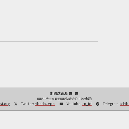
斯巴达克派
国际共产主义同盟国际执委会的中文出版物
st.org
Twitter:
sibadakepai
Youtube:
cn_icl
Telegram:
iclsi