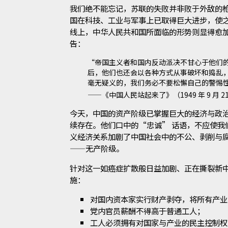
我们绝不能忘记，苏联的失败并非败于外敌的
国在科技、工业与军事上已取得巨大进步，使
线上，中华人民共和国所面临的形势则显得愈
告：
“帝国主义者和国内反动派决不甘心于他们
后，他们也还会以各种方式从事破坏和捣乱
毫无疑义的，我们务必不要松懈自己的警惕
——《中国人民站起来了》（1949 年 9 月 2
今天，中国的资产阶级已掌握巨大的经济与政
续存在。他们口中的“忠诚” 话语，不应使我
义经济关系加剧了中国社会中的不公、剥削与
——无产阶级。
针对这一如癌症扩散般日益加剧、正在撕裂新
施：
对国内资本家实行财产剥夺，将所有产业
党内官员薪酬不得高于普通工人；
工人必须拥有对国家与产业的民主控制权