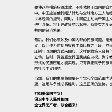
要使这些措施取得成效，不能依赖于国内的自
中。中国应当使其经济计划与全球南方工人阶
世界经济的扼制。同时，中国应主动向帝国主
进行斗争。将上述政策结合起来，就能有力削
共同的经济繁荣。
最后，我们必须触及中国内部的民族问题。毫
义，以此作为钳制与奴役中华民族之手段。然
压制与收编的方式来回应。这样的政策只会将
立场，彼时，党曾坚定捍卫民族自决权。列宁
形式的民族压迫才能实现。只有真正赋予民族
的社会主义团结。
当然，我们的主张将需要在全党和全国范围内
望，这场斗争就必将胜利。这是正确的道路，
打倒美帝国主义！
保卫中华人民共和国！
全世界无产者，联合起来！