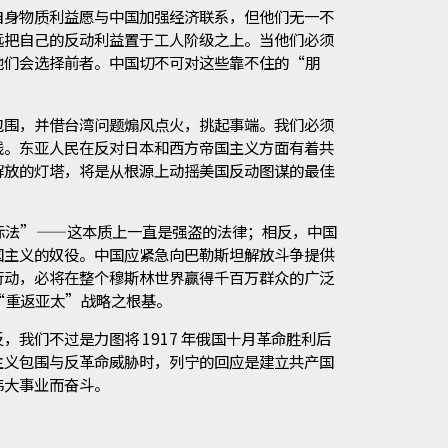
自身物质利益愿与中国加强经济联系，但他们无一不
远把自己的反动利益置于工人阶级之上。当他们必须
他们会选择前者。中国切不可对这些靠不住的“朋
包围，并借台湾问题煽风点火，挑起事端。我们必须
线。东亚人民在反对日本和西方帝国主义方面有着共
解放的灯塔，将是从根源上动摇美国反动图谋的最佳
际法”——这本质上一直是强盗的法律；相反，中国
国主义的奴役。中国应紧急向巴勒斯坦解放斗争提供
行动，必将在整个穆斯林世界赢得千百万群众的广泛
“重返亚太”战略之根基。
我们不过是力图将 1917 年俄国十月革命胜利后
主义包围与反革命威胁时，列宁的回应是建立共产国
伟大事业而奋斗。