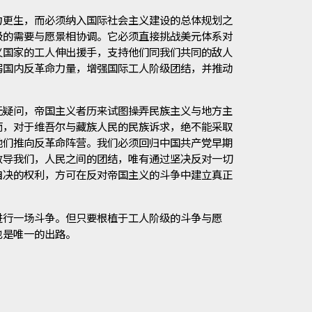
力更生，而必须纳入国际社会主义建设的总体规划之
级的需要与愿景相协调。它必须直接挑战美元体系对
义国家的工人伸出援手，支持他们同我们共同的敌人
弱国内反革命力量，增强国际工人阶级团结，并推动
无疑问，帝国主义者历来试图操弄民族主义与地方主
而，对于维吾尔与藏族人民的民族诉求，绝不能采取
他们推向反革命阵营。我们必须回归中国共产党早期
教导我们，人民之间的团结，唯有通过坚决反对一切
自决的权利，方可在反对帝国主义的斗争中建立真正
进行一场斗争。但只要根植于工人阶级的斗争与愿
也是唯一的出路。