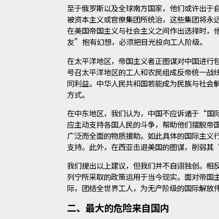
至于俄罗斯以及全球南方国家，他们或许出于
被资本主义或官僚集团所统治，这些集团将永
在美国帝国主义与社会主义之间作出选择时，
友”抱有幻想，必须把目光投向工人阶级。
在太平洋地区，帝国主义者正图谋对中国进行
号召太平洋地区的工人和农民组成反帝统一战
同利益。中华人民共和国若能成为民族与社会
方式。
在中东地区，我们认为，中国不应诉诸于“国
应主动支持各国人民的斗争，帮助他们摆脱帝
广泛而全面的物质援助。如此具体的国际主义
支持。此外，在西亚击退美国的图谋，削弱其
我们提出以上建议，但我们并不自诩独创。相反，
列宁所采取的政策运用于当今现实。面对帝国
际，团结全世界工人，为无产阶级的国际解放
二、最大的危险来自国内