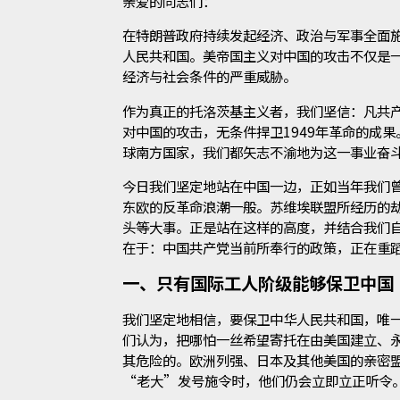
亲爱的同志们：
在特朗普政府持续发起经济、政治与军事全面
人民共和国。美帝国主义对中国的攻击不仅是
经济与社会条件的严重威胁。
作为真正的托洛茨基主义者，我们坚信：凡共
对中国的攻击，无条件捍卫1949年革命的成
球南方国家，我们都矢志不渝地为这一事业奋
今日我们坚定地站在中国一边，正如当年我们
东欧的反革命浪潮一般。苏维埃联盟所经历的
头等大事。正是站在这样的高度，并结合我们
在于：中国共产党当前所奉行的政策，正在重
一、只有国际工人阶级能够保卫中国
我们坚定地相信，要保卫中华人民共和国，唯
们认为，把哪怕一丝希望寄托在由美国建立、
其危险的。欧洲列强、日本及其他美国的亲密
“老大”发号施令时，他们仍会立即立正听令