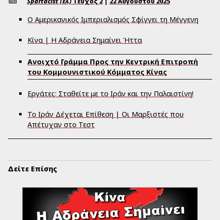
Spartacist (ελ)
Τεύχος
2
|
22 Αυγούστου 2025
Ο Αμερικανικός Ιμπεριαλισμός Σφίγγει τη Μέγγενη
Κίνα | Η Αδράνεια Σημαίνει Ήττα
Ανοιχτό Γράμμα Προς την Κεντρική Επιτροπή
του Κομμουνιστικού Κόμματος Κίνας
Εργάτες: Σταθείτε με το Ιράν και την Παλαιστίνη!
Το Ιράν Δέχεται Επίθεση | Οι Μαρξιστές που
Απέτυχαν στο Τεστ
Δείτε Επίσης