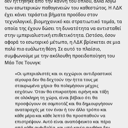
δεν ηττήθηκε από την κάννη του όπλου, αλλά λόγω
των εσωτερικών παθογενειών του καθεστώτος. Η ΛΔΚ
έχει κάνει τεράστια βήματα προόδου στον
τεχνολογικό, βιομηχανικό και στρατιωτικό τομέα, τα
οποία της έχουν δώσει τη δυνατότητα να αντισταθεί
στην ιμπεριαλιστική επιθετικότητα. Ωστόσο, όσον
αφορά το εσωτερικό μέτωπο, η ΛΔΚ βρίσκεται σε μια
πολύ πιο ευάλωτη θέση. Σε αυτό το πλαίσιο,
συμφωνούμε με την ακόλουθη προειδοποίηση του
Μάο Τσε Τουνγκ:
«Οι ιμπεριαλιστές και οι εγχώριοι αντιδραστικοί
σίγουρα δεν θα δεχτούν την ήττα τους με
σταυρωμένα χέρια· θα πολεμήσουν μέχρις
εσχάτων. Όταν θα επικρατήσει ειρήνη και τάξη
σε ολόκληρη τη χώρα, είναι βέβαιο ότι θα
προσφύγουν σε σαμποτάζ και θα δημιουργήσουν
αναταραχές με τον έναν ή τον άλλο τρόπο και
κάθε μέρα και κάθε λεπτό θα προσπαθούν να
επιστρέψουν. Αυτό είναι αναπόφευκτο και πέρα
από κάθε αμφιβολία, και υπό καμία συνθήκη δεν