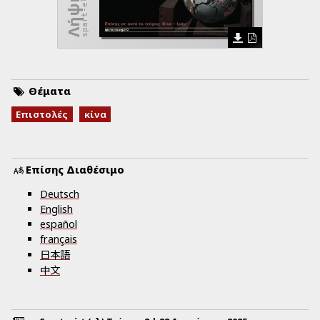
spart-el-2.pdf
Θέματα
Επιστολές
κίνα
Επίσης Διαθέσιμο
Deutsch
English
español
français
日本語
中文