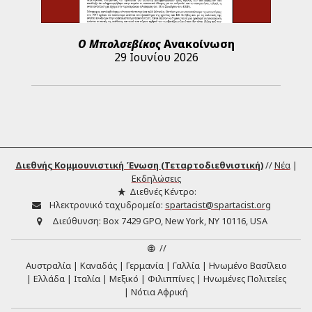
Ο Μπολσεβίκος
Ανακοίνωση
29 Ιουνίου 2026
Διεθνής Κομμουνιστική Ένωση (Τεταρτοδιεθνιστική)
//
Νέα
|
Εκδηλώσεις
Διεθνές Κέντρο:
Ηλεκτρονικό ταχυδρομείο:
spartacist@spartacist.org
Διεύθυνση:
Box 7429 GPO, New York, NY 10116, USA
//
Αυστραλία
Καναδάς
Γερμανία
Γαλλία
Ηνωμένο Βασίλειο
Ελλάδα
Ιταλία
Μεξικό
Φιλιππίνες
Ηνωμένες Πολιτείες
Νότια Αφρική