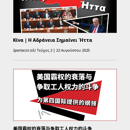
Κίνα | Η Αδράνεια Σημαίνει Ήττα
Spartacist (ελ)
Τεύχος
2
|
22 Αυγούστου 2025
美国霸权的衰落与争取工人权力的斗争