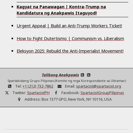
Kagyat na Panawagan | Kontra-Trump na
Kandidatura ng Anakpawis Itaguyod!
Urgent Appeal | Build an Anti-Trump Workers Ticket!
How to Fight Dutertismo | Communism vs. Liberalism
Eleksyon 2025: Rebuild the Anti-Imperialist Movement!
Talibang Anakpawis
Spartakistang Grupo Pilipinas (Komite ng mga Korespondante sa Ultramar)
Tel:
+1 (212) 732-7862
Email:
spartacist@spartacist.org
Twitter:
SpartacistPH
Facebook:
SpartacistGroupPilipinas
Address:
Box 1377 GPO, New York, NY 10116, USA