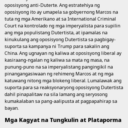
oposisyong anti-Duterte. Ang estratehiya ng
oposisyong ito ay umapela sa gobyernong Marcos na
tuta ng mga Amerikano at sa International Criminal
Court na kontrolado ng mga imperyalista para supilin
ang mga populistang Dutertista, at ipamalas na
kinukulang ang oposisyong Dutertista sa pagbigay-
suporta sa kampanya ni Trump para sakalin ang
China. Ang ugnayan ng kaliwa at oposisyong liberal ay
kasiraang-ngalan ng kaliwa sa mata ng masa, na
punung-puno na sa imperyalistang pangingikil na
pinangangasiwaan ng rehimeng Marcos at ng mga
katuwang nitong mga blokeng liberal. Lumalawak ang
suporta para sa reaksyonaryong oposisyong Dutertista
dahil pinapalitaw na sila lamang ang seryosong
kumakalaban sa pang-aalipusta at pagpapahirap sa
bayan.
Mga Kagyat na Tungkulin at Plataporma