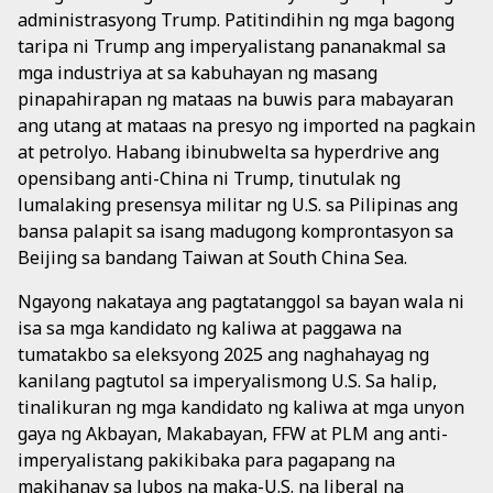
administrasyong Trump. Patitindihin ng mga bagong
taripa ni Trump ang imperyalistang pananakmal sa
mga industriya at sa kabuhayan ng masang
pinapahirapan ng mataas na buwis para mabayaran
ang utang at mataas na presyo ng imported na pagkain
at petrolyo. Habang ibinubwelta sa hyperdrive ang
opensibang anti-China ni Trump, tinutulak ng
lumalaking presensya militar ng U.S. sa Pilipinas ang
bansa palapit sa isang madugong komprontasyon sa
Beijing sa bandang Taiwan at South China Sea.
Ngayong nakataya ang pagtatanggol sa bayan wala ni
isa sa mga kandidato ng kaliwa at paggawa na
tumatakbo sa eleksyong 2025 ang naghahayag ng
kanilang pagtutol sa imperyalismong U.S. Sa halip,
tinalikuran ng mga kandidato ng kaliwa at mga unyon
gaya ng Akbayan, Makabayan, FFW at PLM ang anti-
imperyalistang pakikibaka para pagapang na
makihanay sa lubos na maka-U.S. na liberal na