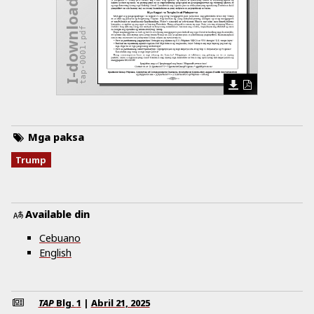
I-download ang Isyu
tap-0001.pdf
Mga paksa
Trump
Available din
Cebuano
English
TAP
Blg.
1
|
Abril 21, 2025