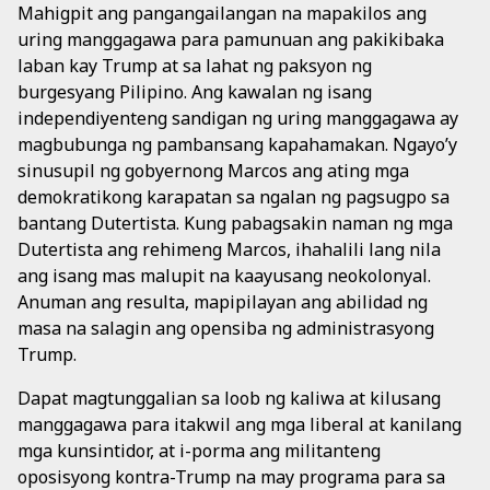
Mahigpit ang pangangailangan na mapakilos ang
uring manggagawa para pamunuan ang pakikibaka
laban kay Trump at sa lahat ng paksyon ng
burgesyang Pilipino. Ang kawalan ng isang
independiyenteng sandigan ng uring manggagawa ay
magbubunga ng pambansang kapahamakan. Ngayo’y
sinusupil ng gobyernong Marcos ang ating mga
demokratikong karapatan sa ngalan ng pagsugpo sa
bantang Dutertista. Kung pabagsakin naman ng mga
Dutertista ang rehimeng Marcos, ihahalili lang nila
ang isang mas malupit na kaayusang neokolonyal.
Anuman ang resulta, mapipilayan ang abilidad ng
masa na salagin ang opensiba ng administrasyong
Trump.
Dapat magtunggalian sa loob ng kaliwa at kilusang
manggagawa para itakwil ang mga liberal at kanilang
mga kunsintidor, at i-porma ang militanteng
oposisyong kontra-Trump na may programa para sa