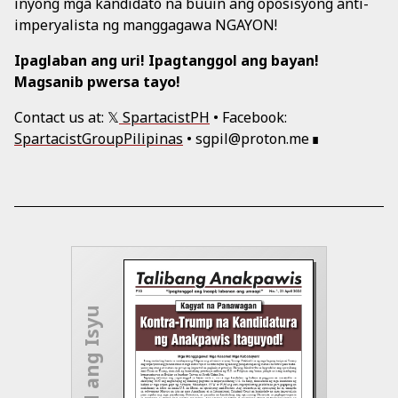
inyong mga kandidato na buuin ang oposisyong anti-
imperyalista ng manggagawa NGAYON!
Ipaglaban ang uri! Ipagtanggol ang bayan!
Magsanib pwersa tayo!
Contact us at: 𝕏
SpartacistPH
• Facebook:
SpartacistGroupPilipinas
• sgpil@proton.me