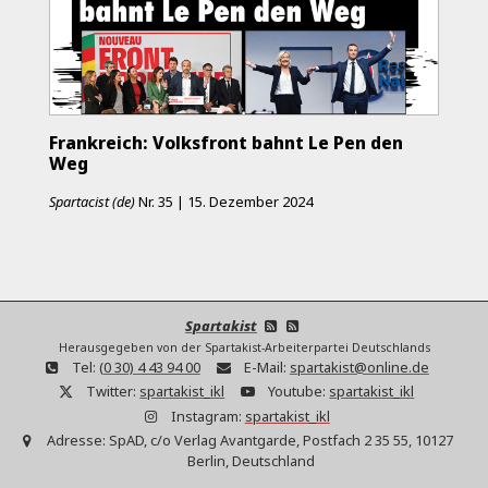
Frankreich: Volksfront bahnt Le Pen den
Weg
Spartacist (de)
Nr.
35
|
15. Dezember 2024
Spartakist
Herausgegeben von der Spartakist-Arbeiterpartei Deutschlands
Tel:
(0 30) 4 43 94 00
E-Mail:
spartakist@online.de
Twitter:
spartakist_ikl
Youtube:
spartakist_ikl
Instagram:
spartakist_ikl
Adresse:
SpAD, c/o Verlag Avantgarde, Postfach 2 35 55, 10127
Berlin, Deutschland