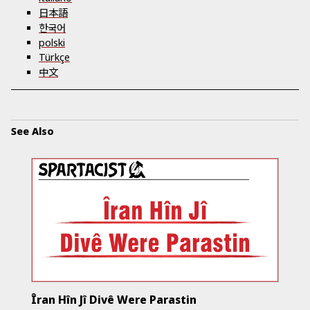
日本語
한국어
polski
Türkçe
中文
See Also
Îran Hîn Jî Divê Were Parastin