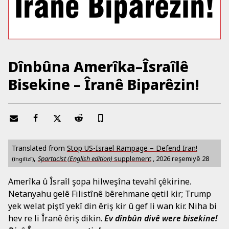
Dînbûna Amerîka–Îsraîlê
Bisekine – Îranê Biparêzin!
Translated from
Stop US-Israel Rampage – Defend Iran!
,
Spartacist (English edition)
supplement
,
2026 reşemiyê 28
(îngilîzî)
Amerîka û Îsraîl şopa hilweşîna tevahî çêkirine.
Netanyahu gelê Filistînê bêrehmane qetil kir; Trump
yek welat piştî yekî din êriş kir û gef li wan kir. Niha bi
hev re li Îranê êriş dikin.
Ev dînbûn divê were bisekine!