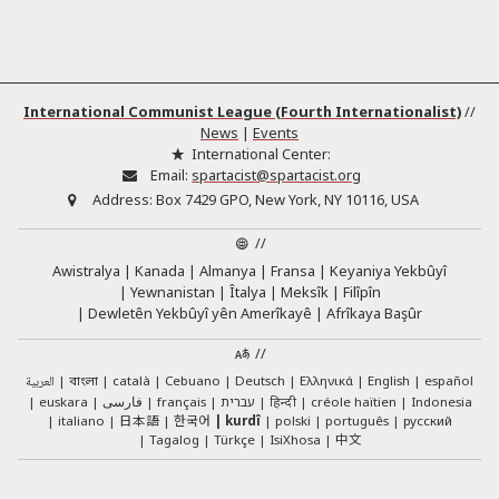
International Communist League (Fourth Internationalist)
//
News
|
Events
International Center:
Email:
spartacist@spartacist.org
Address:
Box 7429 GPO, New York, NY 10116, USA
//
Awistralya
Kanada
Almanya
Fransa
Keyaniya Yekbûyî
Yewnanistan
Îtalya
Meksîk
Filîpîn
Dewletên Yekbûyî yên Amerîkayê
Afrîkaya Başûr
//
العربية
català
Cebuano
Deutsch
Ελληνικά
English
español
বাংলা
euskara
فارسی
français
עברית
हिन्दी
créole haïtien
Indonesia
日本語
한국어
italiano
kurdî
polski
português
русский
中文
Tagalog
Türkçe
IsiXhosa