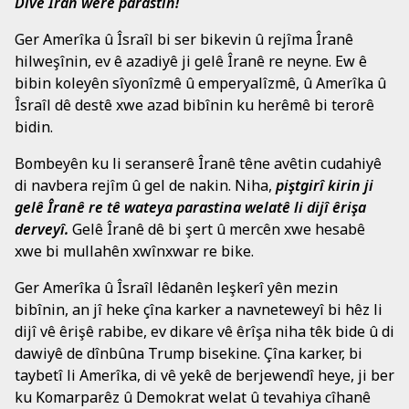
Divê Îran were parastin!
Ger Amerîka û Îsraîl bi ser bikevin û rejîma Îranê
hilweşînin, ev ê azadiyê ji gelê Îranê re neyne. Ew ê
bibin koleyên sîyonîzmê û emperyalîzmê, û Amerîka û
Îsraîl dê destê xwe azad bibînin ku herêmê bi terorê
bidin.
Bombeyên ku li seranserê Îranê têne avêtin cudahiyê
di navbera rejîm û gel de nakin. Niha,
piştgirî kirin ji
gelê Îranê re tê wateya parastina welatê li dijî êrişa
derveyî.
Gelê Îranê dê bi şert û mercên xwe hesabê
xwe bi mullahên xwînxwar re bike.
Ger Amerîka û Îsraîl lêdanên leşkerî yên mezin
bibînin, an jî heke çîna karker a navneteweyî bi hêz li
dijî vê êrişê rabibe, ev dikare vê êrîşa niha têk bide û di
dawiyê de dînbûna Trump bisekine. Çîna karker, bi
taybetî li Amerîka, di vê yekê de berjewendî heye, ji ber
ku Komarparêz û Demokrat welat û tevahiya cîhanê