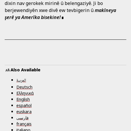
dixin nav gerokek mirinê û belengaziyê. Ji bo
berjewendiyên xwe divê ew tevbigerin û
makîneya
şerê ya Amerîka bisekine!
Also Available
العربية
Deutsch
Ελληνικά
English
español
euskara
فارسی
français
italiano