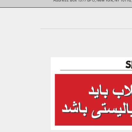
Address:
Box 1377 GPO, New York, NY 10116,