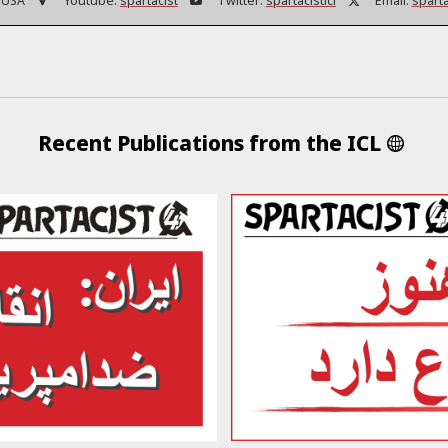
 USA
Youtube:
spartacist
Twitter:
spartacisticl
Email:
spart
Recent Publications from the ICL