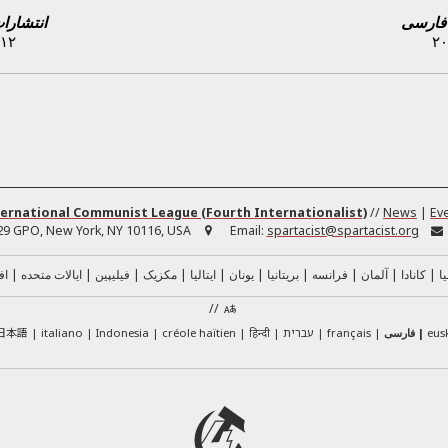
 فارسی
انتشارا
۱۲ ژانویهٔ ۲۰۲۶
ernational Communist League (Fourth Internationalist)
//
News
|
Ev
29 GPO, New York, NY 10116, USA
Email:
spartacist@spartacist.org
ا
کانادا
آلمان
فرانسه
بریتانیا
یونان
ایتالیا
مکزیک
فیلیپین
ایالات متحده
اف
//
日本語
eus
فارسی
français
עברית
हिन्दी
créole haïtien
Indonesia
italiano