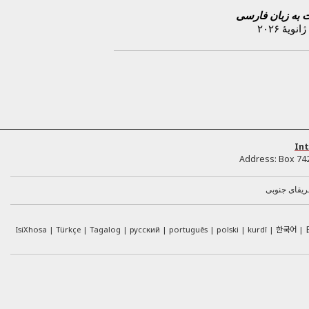
ت به زبان فارسی
Int
Address:
Box 74
ریقای جنوبی
한국어
IsiXhosa
Türkçe
Tagalog
русский
português
polski
kurdî