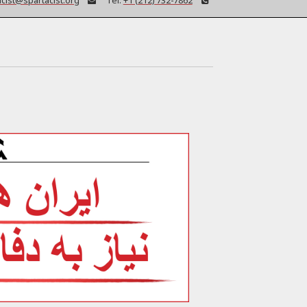
acist@spartacist.org
Tel:
+1 (212) 732-7862