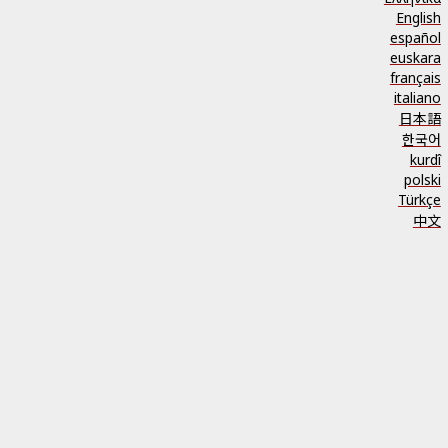
English
español
euskara
français
italiano
日本語
한국어
kurdî
polski
Türkçe
中文