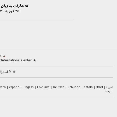
انتشارات به زبان
۲۵ فوریهٔ ۲۰۲۶
ents
International Center:
//
استرالی
العربية
català
Cebuano
Deutsch
Ελληνικά
English
español
kara
বাংলা
中文