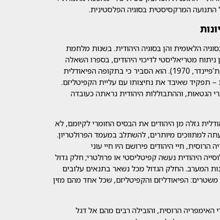
 התנועה המרקסיסטית בסוגיה הפלסטינית.
ונות
סוגיה הלאומית והן בסוגיה היהודית. בשנות מלחמת
ניתוח מטריאליסטי לדיכוי היהודים, בספרו השאלה
היהודית: פרשנות מרקסיסטית (ניו יורק: הוצאת פאת’פיינדר, 1970). הוא הסביר כי בתקופה הפיאודלית
ת – תפקיד שאיבד את נחיצותו עם עליית הקפיטליזם.
י הגטאות, וההתבוללות היהודית נראתה כעובדה
לית גזלה מן היהודים את הבסיס החומרי לקיומם, לא
עתה למתווכים מיותרים, להשתלב במעמד הפרולטריון.
רוסית, חיי היהודים פירושם היו חיי עוני
ייה היהודית נעשה קפיטליסטי או פרולטרי; חלק גדול
נות המערב. החלק הגדול מכל נשאר בתנאים עלובים
 משטרים: הפיאודליזם והקפיטליזם, שכל אחד מהם מזין
 1917 שחררה את יהודי האימפריה הרוסית, והובילה רבים מהם אל דגל