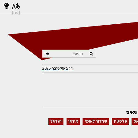
[he]
11 באוקטובר 2025
שאים
ס
פלסטין
שחרור לאומי
איראן
ישראל