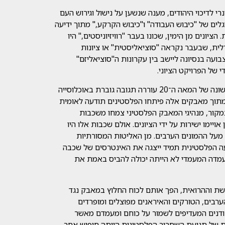
י לדיכוי היהודים, מענה שנשען על נישול וגירוש העם
לים של "כיבוש העבודה" ו"כיבוש הקרקע," מתוך ידיעה
ונים מן הימין, שכונו בעבר "רוויזיוניסטים," היו
לית, שבעבר נקראה "סוציאליסטית" או ציונות
ועה בנסיונה ליישב בין עקרונות ה"סוציאליזם"
י של הפרויקט הציוני.
מטבע הדברים, ההתפשטות הציונית במחצית הראשונה של המאה ה־20 עוררה תגובה גוברת באוכלוסייה
מתוך מאבקים אלה פיתחו הפלסטינים תודעה לאומית
במקור, מנהיגי המאבק הפלסטיני צמחו משכבות
ימו ישירות על ידי הציונים. אולם שכבות אלו היו
מעל ההמונים הערבים. מן האליטות המסורתיות
עה הפלסטינית תמיד ייצגה את האינטרסים של שכבה
מעמדה המעמדי לא הייתה יכולה להביס באמת את
שת וההרואית, הפך אותם לכוח החלוץ במאבק נגד
ערבים, הטורקים והאיראנים מפוצלים ומופרדים
ורודנים המעדיפים לשמור על כוחם ומעמדם מאשר
ית של תנועת השחרור הפלסטינית הייתה חיפוש אחר