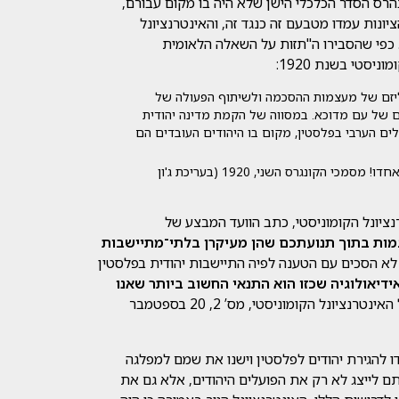
בהרס הסדר הכלכלי הישן שלא היה בו מקום עבורם,
ונות עמדו מטבעם זה כנגד זה, והאינטרנציונל
כפי שהסבירו ה"תזות על השאלה הלאומית
יסטי בשנת 1920:
ליזם של מעצמות ההסכמה ולשיתוף הפעולה של
 של עם מדוכא. במסווה של הקמת מדינה יהודית
ים הערבי בפלסטין, מקום בו היהודים העובדים הם
— מתוך פועלי כל הארצות והעמים המדוכאים, התאחדו! מסמכי הקונגרס השני, 1920 (בעריכת ג'ון
ציונל הקומוניסטי, כתב הוועד המבצע של
גמות בתוך תנועתכם שהן מעיקרן בלתי־מתיישבות
 הסכים עם הטענה לפיה התיישבות יהודית בפלסטין
דיאולוגיה שכזו הוא התנאי החשוב ביותר שאנו
(עלון הוועד המבצע של האינטרנציונל הקומוניסטי, מס’ 2, 20 בספטמבר
גדו להגירת יהודים לפלסטין וישנו את שמם למפלגה
תם לייצג לא רק את הפועלים היהודים, אלא גם את