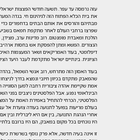
עזה נרמסה עד עפר. תשעה חודשי הפצצות ישראליו
את בית הכלא הפתוח הזה לגיהינום חי. בגדה המערבי
מבתיהם והורסים את אותם הבתים בדחפורים כדי לב
שפרצו ברחבי העולם לאחר מתקפת חמאס בשביעי 
הולכת ומאבדת מומנטום. רוב מדינות ערב, מצידן
דיפלומטי, בעוד האמריקאים ושאר המעצמות האימ
הציונית. בינתיים ישראל מתקדמת לעבר היעד הציוני
בעוד האסון הזה מתרחש, רוב אנשי השמאל, בהדהוד
שהמאבק מתקדם בכיוון חיובי ונמצא בדרך לניצחון
אמת שקיימת אהדה ציבורית רחבה למען הסוגייה ה
הבינלאומי נפגע. אבל הפלסטינים ניצבים בפני ה
הפלסטיני, הכרחי להתחיל באמירת האמת על המצב 
בעולם מריעות בפועל לתנועה בעודה צועדת אל עבר
אחרי הנהגת התנועה, בין אם היא ליברלית ובין אם
היו נוכחים בכל מקום במאבק, הם היו ברובם בלתי־
זו אינה בעיה חדשה, אלא פרק נוסף בשרשרת כיש