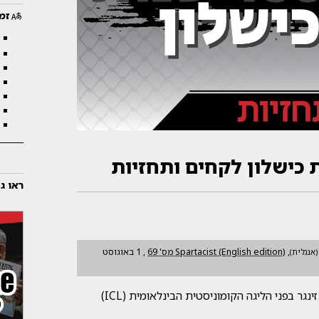
זמי
 כישלון לקחים ותחזיות
ראו ג
,
Spartacist (English edition)
מס'
69
,
1 באוגוסט
(אנגלית)
המאמר שלפניכם מבוסס על הרצאה שנשאה ליטל זינגר בפני הליגה הקומוניסטית הבינלאומית (ICL)