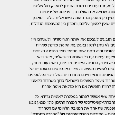
 מעמד העובדים במזרח התיכון למאבק מול שליטיו
נות, שרואה את העולם דרך פריזמה של יריבויות
לדמיין רק מאבק נגד האומה הישראלית כולה – מאבק
ם שאין לסמוך עליהם; ותמרון בין המעצמות הגדולות,
ם תובעים לעצמם את אותה הטריטוריה, ולשניהם אין
נים לא ניתן לתקן באמצעות הקמת מדינת שארית
ורית וחיה תחת איום מתמיד מצד המדינה הציונית
מצעות עימות עם כל האומה הישראלית, אשר ודאי
יא פירוק המדינה הציונית מבפנים, באמצעות ניתוק
הבסיס לעשיית מעשה זה מצוי באינטרסים המעמדיים של
ציונים, ותנאי חייהם מתדרדרים בשל דיכוי הפלסטינים
שחרור מעמד הפועלים הישראלי כרוך בשחרור הלאומי
ולה להיות חופשית אם היא מדכאת אומה אחרת.
אחת שאי אפשר לפתור במסגרת לאומית גרידא. כל
רתי-קפיטליסטי של המזרח התיכון כולו. מכאן נובע
הפכנית שתאחד את המאבק הלאומי עם השחרור
חרות – התוכנית הטרוצקיסטית של "מהפכה מתמדת".