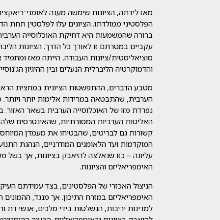
מאז לידתה, הציונות שימשה מענה לאומני־ריאקציונר
הפלסטיני ממולדתו. הציונים עלו לפלסטין תחת הדג
ברורה שהמשמעות היא דחיקת האוכלוסייה הערבית. הצי
עקביים במטרתם זו לאורך כל הדרך. הציונות הליבר
סוציאליסטית/ציונות העבודה, הייתה מאז ומתמיד צב
והדמוקרטיה הליברלית הנעלים ובין ההיגיון הג’נוסייד
הערבית, שהתבטאה במרידות אלימות יותר ויותר. 
נפרדת מזו של האוכלוסייה הערבית בשאר האזור. 
האליטות הערביות המסורתיות, שהאינטרסים שלהן אוי
קשורות גם לבריטים, שהבטיחו את מעמדן המיוחס 
המוקדמות ועד הלאומנים המודרניים, הנהגת התנו
עליונה – כזו שנאלצה להיאבק בציונות, אך בשל 
האימפריאליזם והציונות.
הניצול האכזרי של הפלסטינים, בצד עמידתם העיק
האימפריאליזם במזרח התיכון. אך מנגד, ההמונים ה
למדינות יריבות, הנשלטות בידי מלכים, אנשי דת 
להיאבק בציונות ובאימפריאליזם. הבעיה ההיסטור