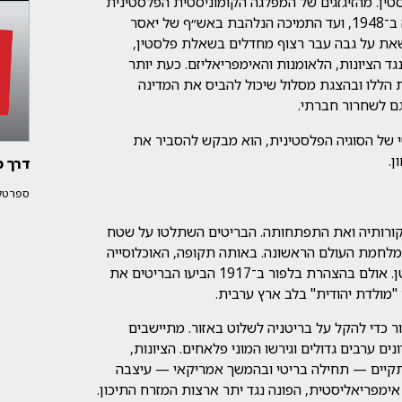
ין. מהזיגזגים של המפלגה הקומוניסטית הפלסטינית
(מק"פ) בראשיתה, דרך תמיכתו של סטאלין בנכבה ב־1948, ועד התמיכה הנלהבת באש״ף של יאסר
סיסטית נושאת על גבה עבר רצוף מחדלים בשאלת פלסטין,
ד הציונות, הלאומנות והאימפריאליזם. כעת יותר
 הללו ובהצגת מסלול שיכול להביס את המדינה
גם לשחרור חברתי.
י של הסוגיה הפלסטינית, הוא מבקש להסביר את
ן.
דרך 
ספרטקיס
 מקורותיה ואת התפתחותה. הבריטים השתלטו על שטח
מלחמת העולם הראשונה. באותה תקופה, האוכלוסייה
היהודית שגרה במקום הייתה מיעוט ותיק ברובו וקטן. אולם בהצהרת בלפור ב־1917 הביעו הבריטים את
 "מולדת יהודית" בלב ארץ ערבית.
ור כדי להקל על בריטניה לשלוט באזור. מתיישבים
ים ערבים גדולים וגירשו המוני פלאחים. הציונות,
התקיים — תחילה בריטי ובהמשך אמריקאי — עיצבה
ימפריאליסטית, הפונה נגד יתר ארצות המזרח התיכון.