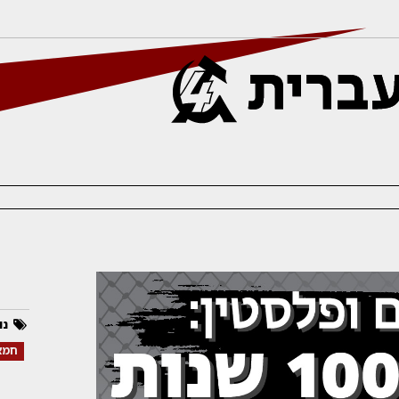
נו
חמא