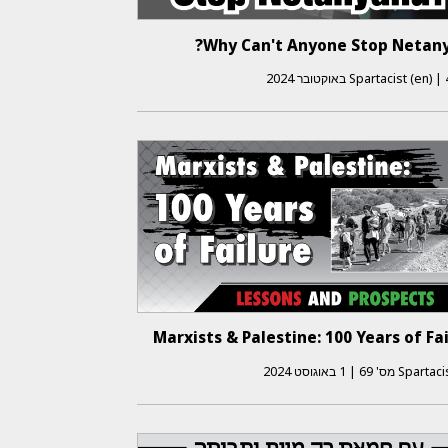
Why Can't Anyone Stop Netany
ר 2024
|
Spartacist (en)
Marxists & Palestine: 100 Years of Fa
Spartacis
מס'
69
|
1 באוגוסט 2024