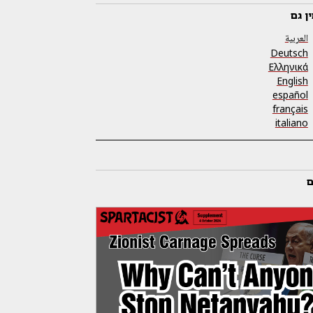
ן גם
العربية
Deutsch
Ελληνικά
English
español
français
italiano
ם