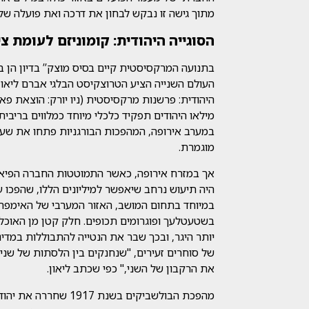
מתוך גישה זו נבקש לבחון את דרכה ואת פועלה של
הסוגייה היהודית: קומוניזם לעומת צי
בתנועה המרקסיסטית קיים בסיס מוצק’’ בדיון הן ב
העולם השנייה הציע הטרוצקיסט הבלגי אברם ליאון 
מילאו היהודים תפקיד כלכלי מיוחד כמלווים בריבי
במערב אירופה, המהפכות הבורגניות פתחו את שער
מוגמרת.
אך במזרח אירופה, כאשר התמוטטות החברה הפיאוד
היה תיעוש נרחב שיאפשר למיליונים הללו, שהפכו 
במיוחד בתחום המושב, האזור המערבי של האימפריה ה
בשטעטלעך ופוגרומים תכופים. חלק קטן מן האוכלוס
יותר היגר, ובכך שבר את הנטייה להתבוללות במדי
של סוחרים זעירים, "שנחנקים בין הלסתות של שני
את הרקבון של השני," כפי שכתב ליאון.
מהפכת הבולשביקים בשנת