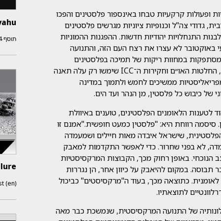
ת ופעולות קרקעיות טבחו באינספור פלסטינים והפכו
ahu?
ת, גדודי צה"ל וכנופיות ציוניות מגרשים פלסטינים
נות התנחלויות יהודיות חדשות. ההפגנות ההמוניות
תוסף
4 באוקטוב
באוקטובר לא עצרו את רצח העם הזה, והתנועה
, מסתפקות במחוות ריקות של תמיכה בפלסטינים
הנצורים. המשא ומתן להפסקת אש בחסות ארה״ב, החלטות האו״ם וחקירות ה־ICC שימשו רק עלה תאנה
פריאליסטיות ממשיכים לחמש ולתמוך במדינה
 של כיבוש כל פלסטין, מן הנהר ועד הים.
 לטענות הלאומנים הפלסטינים, טוענים באיוולת
. סיסמה רווחת היא: "פלסטין כמעט חופשית."אמנם זו
פלסטינית, שישראל איבדה מאות חיילים ושמעמדה
שמדה, לא בפני שחרור. כדי לאפשר התקדמות למאבק
הנוכחי. באופן רחוק מכך, הקבוצות המרקסיסטיות
ilure
 תבוסה. במקום להיאבק על כיוון אחר, הן נגררות
 לאומנית. כתוצאה מכך, בעוד ה"מרקסיסטים" כביכול
t (en)
רלוונטיים לתוצאתיו.
לונותיה של התנועה המרקסיסטית, שנמשכת כבר מאה