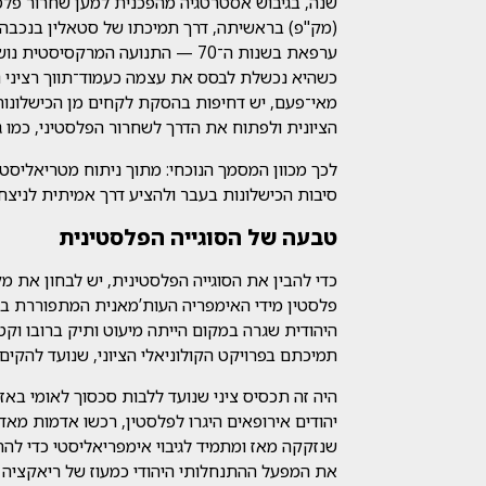
שנה, בגיבוש אסטרטגיה מהפכנית למען שחרור פלסט
ערפאת בשנות ה־70 — התנועה המרק
כשהיא נכשלת לבסס את עצמה כעמוד־תווך רציני נג
מאי־פעם, יש דחיפות בהסקת לקחים מן הכישלונות
הציונית ולפתוח את הדרך לשחרור הפלסטיני, כמו 
לכך מכוון המסמך הנוכחי: מתוך ניתוח מטריאליסט
סיבות הכישלונות בעבר ולהציע דרך אמיתית לניצחו
טבעה של הסוגייה הפלסטינית
כדי להבין את הסוגייה הפלסטינית, יש לבחון את
פלסטין מידי האימפריה העות’מאנית המתפוררת ב
תמיכתם בפרויקט הקולוניאלי הציוני, שנועד להקים
היה זה תכסיס ציני שנועד ללבות סכסוך לאומי באז
יהודים אירופאים היגרו לפלסטין, רכשו אדמות מאדונ
שנזקקה מאז ומתמיד לגיבוי אימפריאליסטי כדי ל
את המפעל ההתנחלותי היהודי כמעוז של ריאקציה א