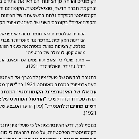
הקומוניזם והרחק מן הציונות. הם ראו את עתידם 
ובהקמת חברה חדשה, סוציאליסטית. הקומוניזם והצי
הקומוניסטי המוקדם נלחם בהשפעתה של הציונות. 
והקולוניאלית" בקונגרס השני של האינטרנציונל הקומונ
הסוגייה הפלסטינית היא דוגמה בוטה לאימפריא
הבורגנות המקומית במרמה נגד מעמדות העובדים
בפלסטין, הציונות בפועל מוסרת את מעמד הפועל
מיעוט קטן, לניצולה של בריטניה."
רידל, ניו יורק: פאת'פיינדר, 1991).
בתגובה לבקשה של פועלי ציון להצטרף אל האינטרנ
האינארנציונל במכתב מאוגוסט 1921 כי:
"ישנן מ
עם אלו של האינטרנציונל הקומוניסטי"
המכתב לא
תהיה משחררת והדגיש ש:
"החיסול המוחלט של אי
חשים מחויבות להעמיד."
1921).
בנוסף לכך, דרש האינטרנציונאל כי פועלי ציון יתנ
הקומוניסטית הפלסטינית, על מנת להראות כי כוונ