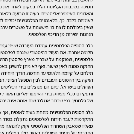
תמיכה בשכבות העליונות הללו במקום לאחד את כל
והאדונים האימפריאליסטיים. בעיה זו טבועה בלאומ
לאומיות בלבד. כך, הלאומנים הפלסטינים יכולים 
שאין ביכולתם לנצח בו; הישענות על משטרים ערביי
הנהנות ישירות מן הדיכוי הפלסטיני.
בלב הסוגייה הפלסטינית עומדת העובדה ששני עמי
חלופה אחרת. את העוול ההיסטורי שנגרם לפלסטי
פלסטינית, שמוקמת על שבריר מארץ פלסטין ההיסט
החזקה ממנה לאין שיעור. ואף לא ניתן להשיגן בא
תילחם על קיומה הלאומי עד חורמה. הדרך היחידה ה
הזיקה בין ההמונים העובדים לבין המפעל הציוני. 
הפועלים בישראל, שגם הם מנוצלים בידי השליטים ה
ותפקידם ככלי משחק בידי האימפריאליזם האזורי. 
של פלסטין. כפי שכתב אנגלס: שום אומה אינה יכ
בלב הסוגיה הפלסטינית מונחת בעיה לאומית, אך 
התקדמות לעבר חירות לפלסטינים נתקלת בסדר החב
מאליו שמאבק השחרור הפלסטיני זקוק להנהגה מ
החברתי של מעמד הפועלים באזור כולו. במילים א