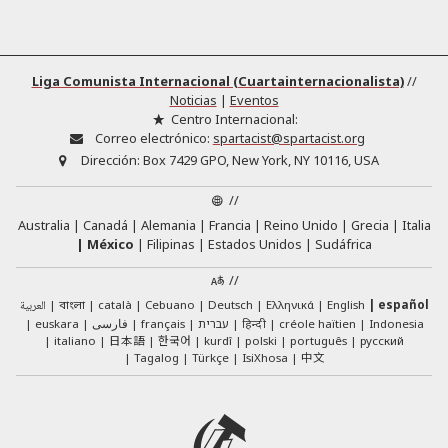
Liga Comunista Internacional (Cuartainternacionalista)
//
Noticias
|
Eventos
Centro Internacional:
Correo electrónico:
spartacist@spartacist.org
Dirección:
Box 7429 GPO, New York, NY 10116, USA
//
Australia
Canadá
Alemania
Francia
Reino Unido
Grecia
Italia
México
Filipinas
Estados Unidos
Sudáfrica
//
العربية
català
Cebuano
Deutsch
Ελληνικά
English
español
বাংলা
euskara
فارسی
français
עברית
हिन्दी
créole haïtien
Indonesia
日本語
한국어
italiano
kurdî
polski
português
русский
中文
Tagalog
Türkçe
IsiXhosa