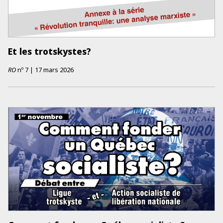
Et les trotskystes?
RO
nº
7
|
17 mars 2026