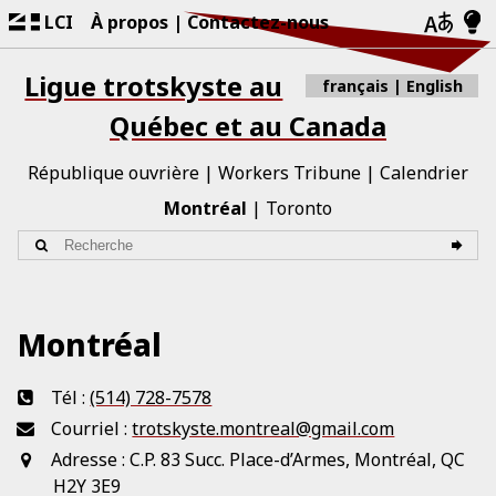
LCI
À propos
Contactez-nous
Ligue trotskyste au
français
English
Québec et au Canada
République ouvrière
Workers Tribune
Calendrier
Montréal
Toronto
Montréal
Tél :
(514) 728-7578
Courriel :
trotskyste.montreal@gmail.com
Adresse :
C.P. 83 Succ. Place-d’Armes, Montréal, QC
H2Y 3E9