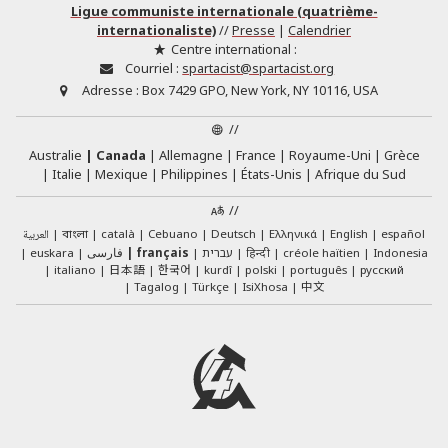
Ligue communiste internationale (quatrième-
internationaliste)
//
Presse
|
Calendrier
Centre international :
Courriel :
spartacist@spartacist.org
Adresse :
Box 7429 GPO, New York, NY 10116, USA
//
Australie
Canada
Allemagne
France
Royaume-Uni
Grèce
Italie
Mexique
Philippines
États-Unis
Afrique du Sud
//
العربية
català
Cebuano
Deutsch
Ελληνικά
English
español
বাংলা
euskara
فارسی
français
עברית
हिन्दी
créole haïtien
Indonesia
日本語
한국어
italiano
kurdî
polski
português
русский
中文
Tagalog
Türkçe
IsiXhosa