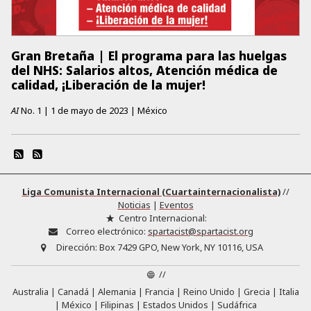
Gran Bretaña | El programa para las huelgas
del NHS: Salarios altos, Atención médica de
calidad, ¡Liberación de la mujer!
AI
No.
1
|
1 de mayo de 2023
|
México
Liga Comunista Internacional (Cuartainternacionalista)
//
Noticias
|
Eventos
Centro Internacional:
Correo electrónico:
spartacist@spartacist.org
Dirección:
Box 7429 GPO, New York, NY 10116, USA
//
Australia
Canadá
Alemania
Francia
Reino Unido
Grecia
Italia
México
Filipinas
Estados Unidos
Sudáfrica