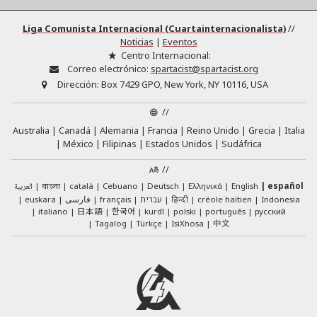
Liga Comunista Internacional (Cuartainternacionalista)
//
Noticias
|
Eventos
Centro Internacional:
Correo electrónico:
spartacist@spartacist.org
Dirección:
Box 7429 GPO, New York, NY 10116, USA
//
Australia
Canadá
Alemania
Francia
Reino Unido
Grecia
Italia
México
Filipinas
Estados Unidos
Sudáfrica
//
العربية
català
Cebuano
Deutsch
Ελληνικά
English
español
বাংলা
euskara
فارسی
français
עברית
हिन्दी
créole haïtien
Indonesia
日本語
한국어
italiano
kurdî
polski
português
русский
中文
Tagalog
Türkçe
IsiXhosa