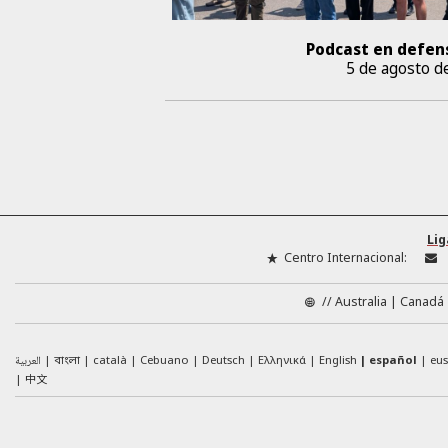
Podcast en defen
5 de agosto d
Lig
Centro Internacional:
//
Australia
Canadá
العربية
català
Cebuano
Deutsch
Ελληνικά
English
español
eu
বাংলা
中文