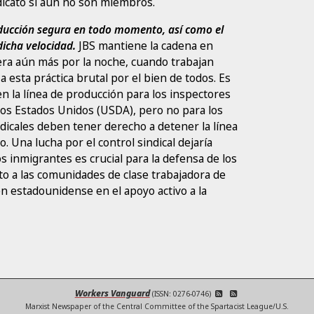
indicato si aún no son miembros.
oducción segura en todo momento, así como el
dicha velocidad.
JBS mantiene la cadena en
lera aún más por la noche, cuando trabajan
 esta práctica brutal por el bien de todos. Es
en la línea de producción para los inspectores
los Estados Unidos (USDA), pero no para los
dicales deben tener derecho a detener la línea
 Una lucha por el control sindical dejaría
os inmigrantes es crucial para la defensa de los
nto a las comunidades de clase trabajadora de
en estadounidense en el apoyo activo a la
Workers Vanguard
(ISSN: 0276-0746)
Marxist Newspaper of the Central Committee of the Spartacist League/U.S.