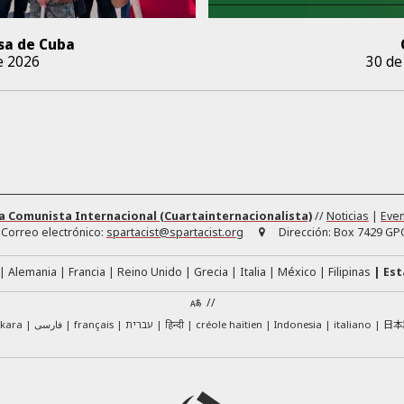
sa de Cuba
e 2026
30 de
a Comunista Internacional (Cuartainternacionalista)
//
Noticias
|
Eve
Correo electrónico:
spartacist@spartacist.org
Dirección:
Box 7429 GPO
Alemania
Francia
Reino Unido
Grecia
Italia
México
Filipinas
Est
//
日本
skara
فارسی
français
עברית
हिन्दी
créole haïtien
Indonesia
italiano