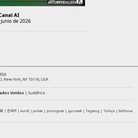
Canal AI
 junio de 2026
ntos
, New York, NY 10116, USA
ados Unidos
Sudáfrica
語
한국어
kurdî
polski
português
русский
Tagalog
Türkçe
IsiXhosa