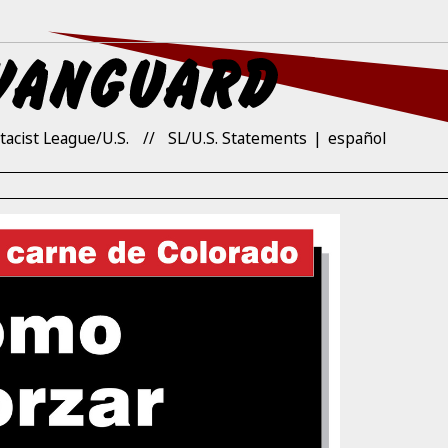
tacist League/U.S.
SL/U.S. Statements
español