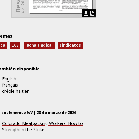
emas
lga
ICE
lucha sindical
sindicatos
ambién disponible
English
français
créole haïtien
suplemento
WV
|
28 de marzo de 2026
Colorado Meatpacking Workers: How to
Strengthen the Strike