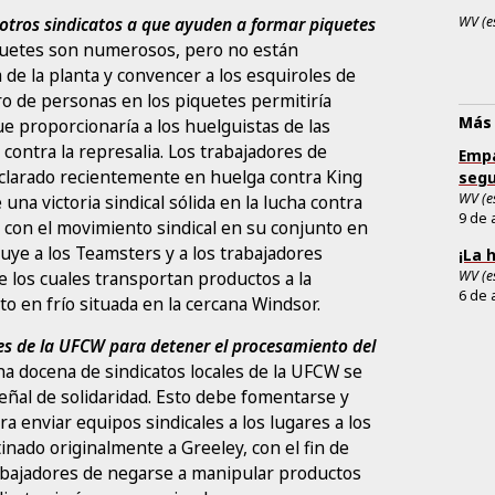
otros sindicatos a que ayuden a formar piquetes
WV (e
uetes son numerosos, pero no están
 de la planta y convencer a los esquiroles de
o de personas en los piquetes permitiría
Más 
e proporcionaría a los huelguistas de las
contra la represalia. Los trabajadores de
Empa
clarado recientemente en huelga contra King
segu
WV (e
una victoria sindical sólida en la lucha contra
9 de 
a con el movimiento sindical en su conjunto en
cluye a los Teamsters y a los trabajadores
¡La 
e los cuales transportan productos a la
WV (e
6 de 
 en frío situada en la cercana Windsor.
les de la UFCW para detener el procesamiento del
a docena de sindicatos locales de la UFCW se
eñal de solidaridad. Esto debe fomentarse y
a enviar equipos sindicales a los lugares a los
inado originalmente a Greeley, con el fin de
abajadores de negarse a manipular productos