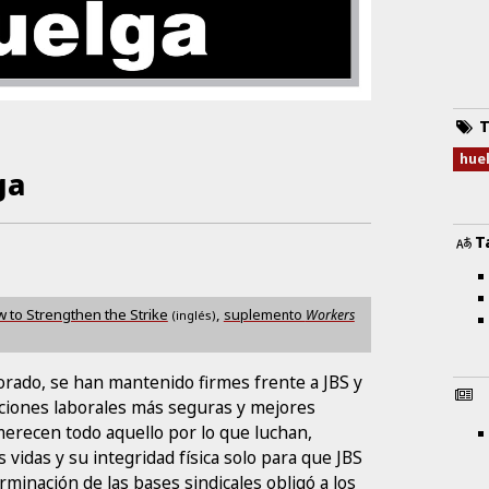
T
o
hue
ga
T
to Strengthen the Strike
,
suplemento
Workers
(inglés)
rado, se han mantenido firmes frente a JBS y
diciones laborales más seguras y mejores
 merecen todo aquello por lo que luchan,
idas y su integridad física solo para que JBS
minación de las bases sindicales obligó a los