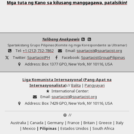
Mga tuta ng Kano sa kilusang manggagawa, patalsikin!
Talibang Anakpawis
Spartakistang Grupo Pilipinas (Komite ng mga Korespondante sa Ultramar)
Tel:
+1 (212) 732-7862
Email:
spartacist@spartacist.org
Twitter:
SpartacistPH
Facebook:
SpartacistGroupPilipinas
Address:
Box 1377 GPO, New York, NY 10116, USA
Liga Komunista Internasyonal (Pang-Apat na
Internasyonalista)
//
Balita
|
Pangyayari
International Center:
Email:
spartacist@spartacist.org
Address:
Box 7429 GPO, New York, NY 10116, USA
//
Australia
Canada
Germany
France
Britain
Greece
Italy
Mexico
Pilipinas
Estados Unidos
South Africa