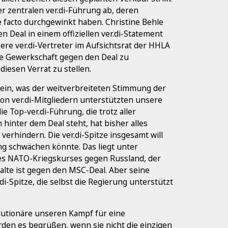
er zentralen ver.di-Führung ab, deren
facto durchgewinkt haben. Christine Behle
en Deal in einem offiziellen ver.di-Statement
sere ver.di-Vertreter im Aufsichtsrat der HHLA
e Gewerkschaft gegen den Deal zu
diesen Verrat zu stellen.
i ein, was der weitverbreiteten Stimmung der
on ver.di-Mitgliedern unterstützten unsere
e Top-ver.di-Führung, die trotz aller
hinter dem Deal steht, hat bisher alles
erhindern. Die ver.di-Spitze insgesamt will
ng schwächen könnte. Das liegt unter
es NATO-Kriegskurses gegen Russland, der
 Malte ist gegen den MSC-Deal. Aber seine
.di-Spitze, die selbst die Regierung unterstützt
olutionäre unseren Kampf für eine
ürden es begrüßen, wenn sie nicht die einzigen