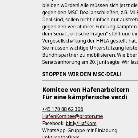
bleiben würden! Alle müssen sich jetzt d
gegen den MSC-Deal anschließen, z.B. MLP
Deal sind, sollen nicht einfach nur austret
gegen den Verrat ihrer Führung kämpfen. 
dem Senat „kritische Fragen“ stellt und e
Vergesellschaftung der HHLA gestellt hat
Sie müssen wichtige Unterstützung leist
Bündnispartner zu mobilisieren. Wie Eberh
Senatsanhörung am 20. Juni sagte: Wir las
STOPPEN WIR DEN MSC-DEAL!
Komitee von Hafenarbeitern
Für eine kämpferische ver.di
+49 170 88 62 306
HafenKomitee@proton.me
Facebook:
bit.ly/HafKom
WhatsApp-Gruppe mit Einladung
linktr.ee/hafkom