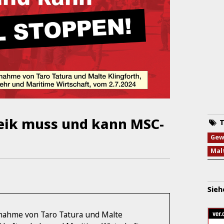
reik muss und kann MSC-
T
Gew
Mal
Sieh
ungnahme von Taro Tatura und Malte