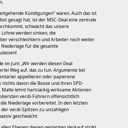
n.
„weitgehende Kündigungen“ wären. Auch das ist
st gesagt hat, ist der MSC-Deal eine zentrale
durchkommt, schwächt das unsere
, Löhne werden sinken, die
ter verschlechtern und Arbeiter noch weiter
 Niederlage für die gesamte
ulassen!
e im Juni: „Wir werden diesen Deal
nerlei Weg auf, das zu tun. Argumente bei
ntarier appellieren oder papierene
 nichts davon die Bosse und ihren SPD-
. Malte lehnt hartnäckig wirksame Aktionen
 obersten ver.di-Führern offensichtlich
ie die Niederlage vorbereitet. In den letzten
der ver.di-Spitzen zu unzähligen
assiv geschwächt.
uf allen Ebenen diesen geplanten Verkauf strikt