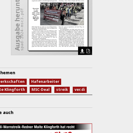
Ausgabe herunterladen
spad-2024-msc3.pdf
hemen
erkschaften
Hafenarbeiter
te Klingforth
MSC-Deal
streik
ver.di
e auch