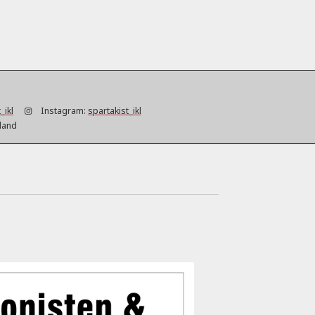
_ikl
Instagram:
spartakist_ikl
hland