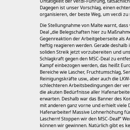
Untätigkeit der ver.di-Führung, tatsächlic
Dagegen ist unser Vorschlag, einen echte
organisieren, der beste Weg, um ver.di zu 
Die Stellungnahme von Malte warnt, dass
Deal „die Belegschaften hier zu Maßnahme
Gegenreaktion der Arbeitgeberseite als An
heftig reagieren werden. Gerade deshalb i
soliden Streik jetzt vorzubereiten und un
Schlagkraft gegen den MSC-Deal zu entfes
Kampf einbezogen werden, das heißt Eur
Bereiche wie Lascher, Fruchtumschlag, Ser
Reinigungskräfte usw., aber auch die LKW
schlechteren Arbeitsbedingungen der ver
die akuten Bedürfnisse aller Hafenarbeiter
erwarten. Deshalb war das Banner des Ko
mit anderen ganz vorne und erhielt viele
Hafenarbeiter! Massive Lohnerhöhung für
Laschern! Stoppen wir den MSC-Deal!“ Wenn
können wir gewinnen. Natürlich gibt es k