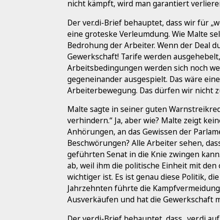
nicht kämpft, wird man garantiert verliere
Der ver.di-Brief behauptet, dass wir für 
eine groteske Verleumdung. Wie Malte selb
Bedrohung der Arbeiter. Wenn der Deal 
Gewerkschaft! Tarife werden ausgehebelt
Arbeitsbedingungen werden sich noch wei
gegeneinander ausgespielt. Das wäre eine
Arbeiterbewegung. Das dürfen wir nicht z
Malte sagte in seiner guten Warnstreikred
verhindern.“ Ja, aber wie? Malte zeigt kei
Anhörungen, an das Gewissen der Parlame
Beschwörungen? Alle Arbeiter sehen, dass
geführten Senat in die Knie zwingen kann
ab, weil ihm die politische Einheit mit den
wichtiger ist. Es ist genau diese Politik, d
Jahrzehnten führte die Kampfvermeidung 
Ausverkäufen und hat die Gewerkschaft m
Der ver.di-Brief behauptet, dass „ver.di a