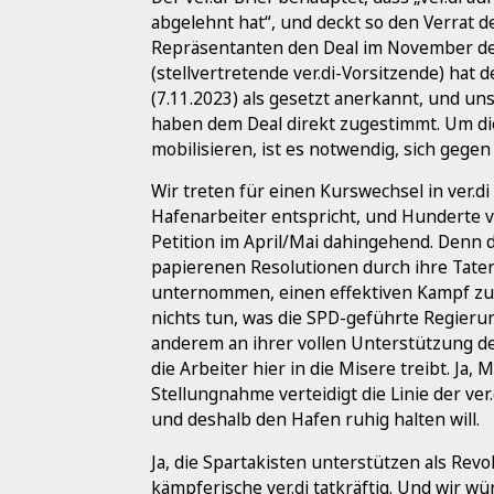
abgelehnt hat“, und deckt so den Verrat d
Repräsentanten den Deal im November de 
(stellvertretende ver.di-Vorsitzende) hat d
(7.11.2023) als gesetzt anerkannt, und un
haben dem Deal direkt zugestimmt. Um di
mobilisieren, ist es notwendig, sich gegen 
Wir treten für einen Kurswechsel in ver.d
Hafenarbeiter entspricht, und Hunderte v
Petition im April/Mai dahingehend. Denn di
papierenen Resolutionen durch ihre Taten 
unternommen, einen effektiven Kampf zu v
nichts tun, was die SPD-geführte Regieru
anderem an ihrer vollen Unterstützung d
die Arbeiter hier in die Misere treibt. Ja,
Stellungnahme verteidigt die Linie der ver
und deshalb den Hafen ruhig halten will.
Ja, die Spartakisten unterstützen als Rev
kämpferische ver.di tatkräftig. Und wir w