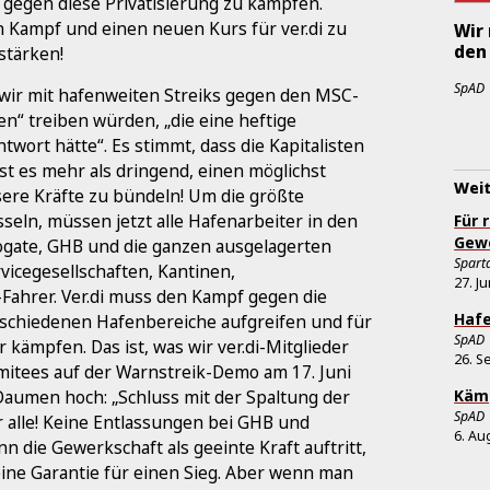
h gegen diese Privatisierung zu kämpfen.
n Kampf und einen neuen Kurs für ver.di zu
Wir 
den
stärken!
SpAD
 wir mit hafenweiten Streiks gegen den MSC-
n“ treiben würden, „die eine heftige
twort hätte“. Es stimmt, dass die Kapitalisten
st es mehr als dringend, einen möglichst
Weit
sere Kräfte zu bündeln! Um die größte
seln, müssen jetzt alle Hafenarbeiter in den
Für 
Gew
ogate, GHB und die ganzen ausgelagerten
Sparta
vicegesellschaften, Kantinen,
27. J
-Fahrer. Ver.di muss den Kampf gegen die
Hafe
schiedenen Hafenbereiche aufgreifen und für
SpAD
 kämpfen. Das ist, was wir ver.di-Mitglieder
26. S
mitees auf der Warnstreik-Demo am 17. Juni
Kämp
 Daumen hoch: „Schluss mit der Spaltung der
SpAD
 alle! Keine Entlassungen bei GHB und
6. Au
 die Gewerkschaft als geeinte Kraft auftritt,
eine Garantie für einen Sieg. Aber wenn man