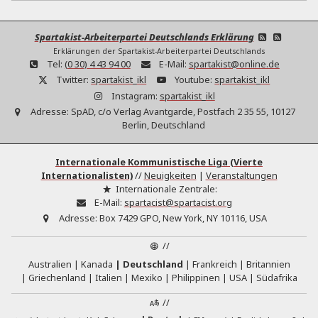
Spartakist-Arbeiterpartei Deutschlands Erklärung
Erklärungen der Spartakist-Arbeiterpartei Deutschlands
Tel:
(0 30) 4 43 94 00
E-Mail:
spartakist@online.de
Twitter:
spartakist_ikl
Youtube:
spartakist_ikl
Instagram:
spartakist_ikl
Adresse:
SpAD, c/o Verlag Avantgarde, Postfach 2 35 55, 10127
Berlin, Deutschland
Internationale Kommunistische Liga (Vierte
Internationalisten)
//
Neuigkeiten
|
Veranstaltungen
Internationale Zentrale:
E-Mail:
spartacist@spartacist.org
Adresse:
Box 7429 GPO, New York, NY 10116, USA
//
Australien
Kanada
Deutschland
Frankreich
Britannien
Griechenland
Italien
Mexiko
Philippinen
USA
Südafrika
//