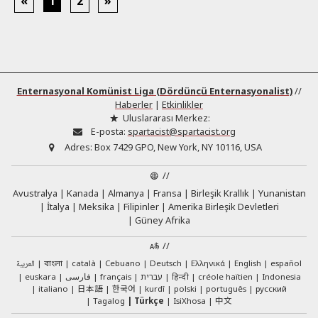
«
1
2
»
Enternasyonal Komünist Liga (Dördüncü Enternasyonalist)
//
Haberler
|
Etkinlikler
Uluslararası Merkez:
E-posta:
spartacist@spartacist.org
Adres:
Box 7429 GPO, New York, NY 10116, USA
//
Avustralya
Kanada
Almanya
Fransa
Birleşik Krallık
Yunanistan
İtalya
Meksika
Filipinler
Amerika Birleşik Devletleri
Güney Afrika
//
العربية
català
Cebuano
Deutsch
Ελληνικά
English
español
বাংলা
euskara
فارسی
français
עברית
हिन्दी
créole haïtien
Indonesia
日本語
한국어
italiano
kurdî
polski
português
русский
中文
Tagalog
Türkçe
IsiXhosa