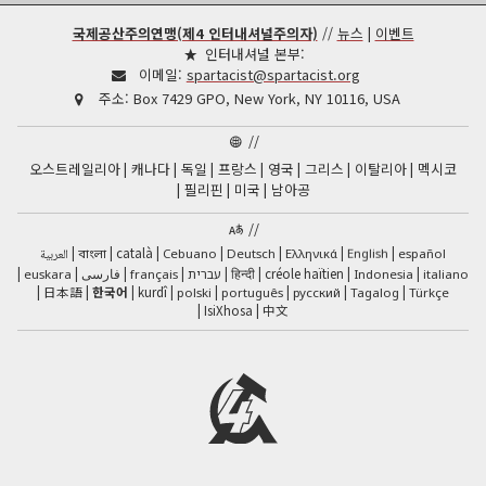
국제공산주의연맹(제4 인터내셔널주의자)
//
뉴스
|
이벤트
인터내셔널 본부:
이메일:
spartacist@spartacist.org
주소:
Box 7429 GPO, New York, NY 10116, USA
//
오스트레일리아
캐나다
독일
프랑스
영국
그리스
이탈리아
멕시코
필리핀
미국
남아공
//
català
العربية
Cebuano
Deutsch
Ελληνικά
English
español
বাংলা
فارسی
हिन्दी
créole haïtien
euskara
français
עברית
Indonesia
italiano
日本語
한국어
kurdî
polski
português
русский
Tagalog
Türkçe
IsiXhosa
中文