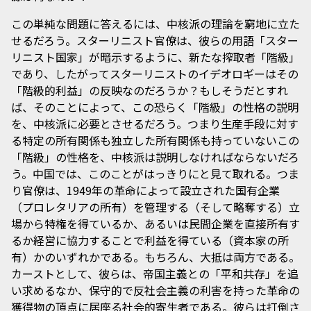
この単純な問題に答えるには、中核派の理論を窮地に立た
せるだろう。スターリニスト官僚は、彼らの用語「スター
リニスト国家」が暗示するように、新たな搾取者「階級」
であり、したがってスターリニストのイデオロギーはその
「階級的利益」の反映なのだろうか？もしそうだとすれ
ば、そのことによって、この恐らく「階級」の性格の説明
を、中核派に必要とさせるだろう。つまり生産手段に対す
る特定の所有関係も独立した所有関係も持っていないこの
「階級」の性格を、中核派は説明しなければならないだろ
う。中国では、このことがはっきりにと見て取れる。つま
り官僚は、1949年の革命によって設立された国有企業
（プロレタリアの所有）を管理する（そして略奪する）立
場から特権を得ているか、あるいは民間企業を直接所有す
るか経営に協力することで利益を得ている（資本家の所
有）かのいずれかである。もちろん、大抵は両方である。
カーストとして、彼らは、帝国主義との「平和共存」を追
い求めるなか、保守的で反社会主義の利害を持った革命の
獲得物の頂点に居座る社会的寄生者である。彼らは打倒さ