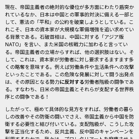
現在、帝国主義者の絶対的な優位が多方面にわたり盾突か
れているなか、日本は中国との軍事的対決に備える一部と
して、憲法の「平和」の公約を破棄しようとしている。こ
れこそ、日本の資本家が大規模な軍備増強を追い求めてい
る背景である。石破首相は、中国に対する「アジア版
」を言い、また米国の核戦力に加わると言ってい
NATO
る。帝国主義者の立場からすれば、他の選択肢はない。そ
して、これは、資本家が労働者に対し要求するますます多
くの略奪を意味する。例えば労働条件や生活条件への攻撃
といったことである。この危険な発展に対して闘う出発点
は、その原因となる勢力
に反対する
労働者階級の闘争であ
る。すなわち、日米の帝国主義とそれらが支配する世界秩
序との闘争である！
したがって、極めて具体的な見方をすれば、労働者の暮ら
しの改善やその防衛の闘いでさえ、帝国主義から中国を防
衛する必要性と結び付いている。支配階級が、こうした攻
撃を正当化するため、反共主義、反中国のキャンペーンを
利用するなかで、我々は、プロレタリアートを麻痺させよ