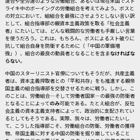
連合や全労連のような労働組合、あるいは現在米国でスト
ライキ中のボーイングの労働組合を考えてみよう。ボスと
の対立において、組組合を最強にさせようとしない言い訳
として、組合指導部の親資本主義政策を取る「社会主義
者」にたいしては、どんな戦闘的な労働者も手厳しい言葉
を使うだろう。これは、もちろん、ボスによるスト破りに
抗して組合自身を防衛するために（「中国の軍備増
強」）、組合の最良の動員者となることを含ま
なければな
らない
。
中国のスターリニスト官僚についてもそうだが、共産主義
者は、資本主義搾取者との「平和共存」をも推進する親帝
国主義の組合指導部を交替させるために戦う。しかし、こ
のことは、労働組合―そして労働者国家―の最強の防衛者
となることによって
のみ
可能である。たとえ組合が、反社
会主義の資本主義支持者によって、政治的に支配されてい
るとしてもそうである。実際、我々は、労働者にたいし
て、こうした指導部こそ、労働組合の防衛、労働者の獲得
物、帝国主義に対する中国の防衛を掘り崩していること