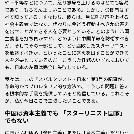
や不平等などについて、怒り怒号を上げるのはとても容易
であり、もちろん正しいことである。しかし、労働者はす
べて知っている。すなわち、彼らは、単に叫び声を上げる
社会主義者ではなく、代わりに
今どう行動すべきか
の答え
を出すことができる人を必要としている。どのように帝国
主義者を打ち負かすか、どのように中国革命を防衛すべき
か、そしてその一部として、どう腐敗したスターリニスト
を放逐すべきか、といったことに答えを出すことができる
人を必要としているのだ。こうした任務のいずれにおいて
も、日本の左翼は完全に失敗している。
我々は、この『スパルタシスト・日本』第3号の記事が、
革命的かつプロレタリア的な方法で、こうした問題に答え
る根本的な手段を提供していると確信している。これこそ
が、私が今日ここで主張したいことである。
中国は資本主義でも 「スターリニスト国家」
でもない
中国がいわゆる「帝国主義」または「資本主義」だという