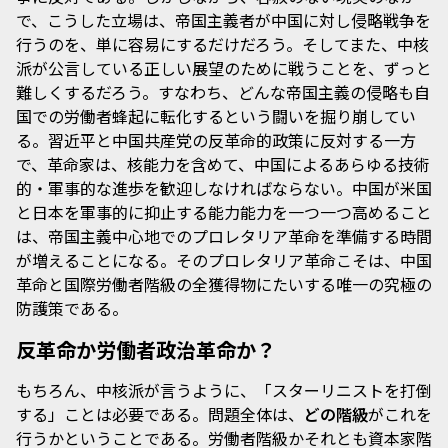
で、こうした立場は、帝国主義者が中国に対し侵略戦争を
行うのを、単に容易にするだけだろう。そしてまた、中核
派が公言している正しい展望のために戦うことを、ずっと
難しくするだろう。すなわち、どんな帝国主義の侵略も自
国での労働者蜂起に転化するという闘いを掘り崩してい
る。習近平と中国共産党の反革命的政策に反対する一方
で、革命家は、核能力を含めて、中国によるあらゆる技術
的・軍事的な進歩を歓迎しなければならない。中国が米国
と日本を軍事的に抑止する能力能力を一つ一つ高めること
は、帝国主義中心地でのプロレタリア革命を準備する時間
が増えることになる。そのプロレタリア革命こそは、中国
革命と国際労働者階級の全獲得物にたいする唯一の究極の
防護策である。
反革命か労働者政治革命か？
もちろん、中核派が言うように、「スターリニストを打倒
する」ことは必要である。問題全体は、
どの階級
がこれを
行うかということである。労働者階級かそれとも資本家階