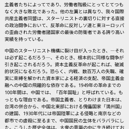
主義者たちによってであり、労働者階級にとってとてつも
なく大きな敗北であった。他の左翼とは異なり、我々国際
共産主義者同盟は、スターリニストの裏切りに対する直接
の政治闘争において、反革命に反対しソ連と東ヨーロッパ
の歪曲された労働者諸国家の最後の防衛者である誇り高い
実績を持っている。
中国のスターリニスト機構に裂け目が入ったとき、―それ
は必ず起こるだろう―、そのとき、根本的に同様な闘争が
引き起こされるだろう。資本主義反革命が起これば、破滅
的状況になるだろう。恐らく、内戦、数百万人の失職、確
実に束縛を解かれた資本家による経済の支配、帝国主義金
融への中国の飛躍的な依存である。
年の革命までの
1949
年間は、中国では、「百年国耻」と呼ばれている。も
100
っともな理由である。帝国主義者、とりわけまた日本は、
台湾の併合から、中国北東部における傀儡国家「満州国」
の建国、
年代には帝国陸軍による侵略と南京などの
1930
都市での虐殺に至るまで、中国国民の生体をバラバラにし
た。こうした歴史全体は、大衆の意識の中に生き続けてお