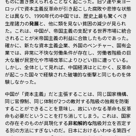
ものに置き換えられることなく起こった。旧ソ連や東ヨー
ロッパで資本主義反革命が引き起こした腐敗や悲惨な状態
とは異なり、
年代の中国では、歴史上最も驚くべき
1990
生産諸力の
発展
と、他に類を見ない貧困の減少が見られ
た。これは、中国が、帝国主義の支配する世界市場に統合
されることが米帝国主義の利益に合致したものであった。
確かに、新たな資本主義企業、外国のベンチャー、国有企
業では、非常に不快な労働条件が存在し、労働者階級の巨
大な層が民営化や市場改革によりひどい目に遭っている。
しかし、全体として見れば、中国経済はとにかく、反革命
が起こった国々で経験された破壊的な衝撃と同じものを体
験しなかった。
中国が「資本主義」だと主張することは、同じ国家機構、
同じ官僚制、同じ体制が2つの敵対する階級の独裁を防衛
することができることを意味し、故にいかなる革命も反革
命も必要だということを打ち消してしまう。これは、国家
の存在そのものが具現化する
非和解的な
階級対立を否定す
る別の方法にすぎないのだ。日本におけるいわゆる第四イ