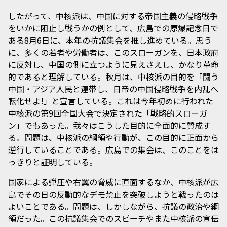
したがって、中核派は、中国に対する帝国主義の侵略戦争
をいかに阻止し戦うかの例として、広島での原爆記念日で
ある8月6日に、本年の抗議集会を推し進めている。思う
に、多くの若者や労働者は、このスローガンを、日本政府
に反対し、中国の側に立つように見えさえし、かなり革命
的であると理解している。秋月は、中核派の目的を「闘う
中国・アジア人民と連帯し、日帝の中国侵略戦争を内乱へ
転化せよ!」と宣言している。これは今年初めに行われた
中核派の第9回全国大会で決定された「戦略的スローガ
ン」でもあった。我々はこうした目的に全面的に賛成す
る。問題は、中核派の綱領や行動が、この目的に正面から
逆行していることである。広島での集会は、このことをは
っきりと証明している。
国家による弾圧や右翼の脅威に直面するなか、中核派が広
島でその日の反動的なデモ禁止を突破しようと戦ったのは
よいことである。問題は、しかしながら、抗議の政治や綱
領だった。この抗議集会でのスピーチやまた中核派の宣伝