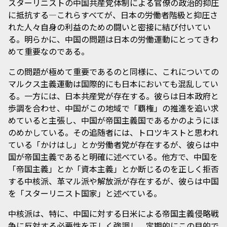
スターリニストの中国共産党体制による官僚の政治的抑圧
に抵抗する―これらすべてが、日本の労働者階級と抑圧さ
れた人々自身の利益のための闘いと密接に結び付いてい
る。明らかに、中国の問題は日本の労働運動にとってきわ
めて重要なのである。
この問題が極めて重要であるのと同様に、これについての
マルクス主義運動は国際的にも日本においても混乱してい
る。一方には、日本共産党が存在する。彼らは日本政府と
歩調を合わせ、中国がこの地域で「覇権」の推進を追い求
めていると主張し、中国が帝国主義国であるかのようにほ
のめかしている。その追随者には、トロツキストと思われ
ている「かけはし」とか労働者党が存在するが、彼らは中
国が帝国主義であると明確に述べている。他方で、中国を
「帝国主義」とか「資本主義」とか断じるのを正しく拒否
する中核派、革マル派や解放派が存在するが、彼らは中国
を「スターリニスト国家」と述べている。
中核派は、特に、中国に対する日米による帝国主義侵略戦
争に反対する必要性を正しく強調し、定期的にこの目的で