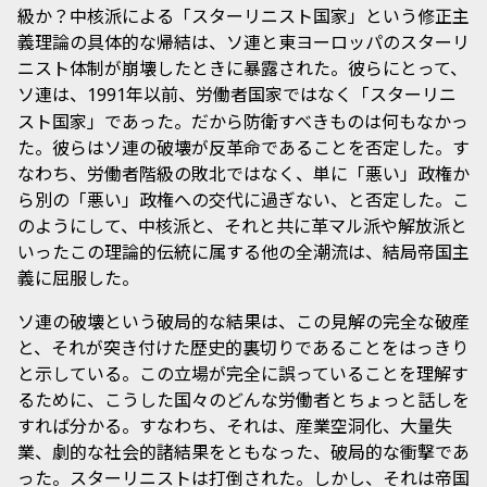
級か？中核派による「スターリニスト国家」という修正主
義理論の具体的な帰結は、ソ連と東ヨーロッパのスターリ
ニスト体制が崩壊したときに暴露された。彼らにとって、
ソ連は、
年以前、労働者国家ではなく「スターリニ
1991
スト国家」であった。だから防衛すべきものは何もなかっ
た。彼らはソ連の破壊が反革命であることを否定した。す
なわち、労働者階級の敗北ではなく、単に「悪い」政権か
ら別の「悪い」政権への交代に過ぎない、と否定した。こ
のようにして、中核派と、それと共に革マル派や解放派と
いったこの理論的伝統に属する他の全潮流は、結局帝国主
義に屈服した。
ソ連の破壊という破局的な結果は、この見解の完全な破産
と、それが突き付けた歴史的裏切りであることをはっきり
と示している。この立場が完全に誤っていることを理解す
るために、こうした国々のどんな労働者とちょっと話しを
すれば分かる。すなわち、それは、産業空洞化、大量失
業、劇的な社会的諸結果をともなった、破局的な衝撃であ
った。スターリニストは打倒された。しかし、それは帝国