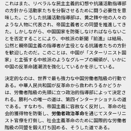
これはまた、リベラルな民主主義的幻想や抗議活動指導部
の方針から活動家たちを分裂させるために闘う必要性を意
味した。こうした抗議活動指導部は、黄之鋒や他の人々の
ような人物に代表され、帝国主義者との同盟を推進してき
た。しかしながら、中国国家を防衛しなければならないこ
とを否定することにより、中核派の新聞『前進』は結局、
公然と親帝国主義の指導者が主役となる抗議者たちの方針
を歓迎したのだ。このことは、中国が「スターリニスト国
家」と主張する中核派のようなグループの綱領が、いかに
中国の反革命諸潮流を強化しているかを示している。
決定的なのは、世界で最も強力な中国労働者階級の行動で
ある。中華人民共和国が反革命から救われうるかどうか
は、労働者階級の先頭に立つ政治的指導部によって決定さ
れる。勝利への唯一の道は、第四インターナショナルの道
である。すなわち、帝国主義に容赦なく反対し、革命の社
会的獲得物を防衛し、
労働者政治革命
を通じてスターリニ
スト官僚を打倒し、社会主義革命のために国際的な労働者
階級の同盟を鍛え打ち固める、そうした道である。