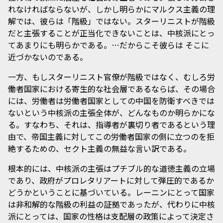
れなければならないが、しかし明らかにマルクス主義の理
解では、彼らは「階級」ではない。スターリニストが階級
だと主張することが正当化できないことは、中核派にとっ
てあまりにも明らかである。…だからこそ彼らは そこに
近づかないのである。
一方、もしスターリニスト官僚が階級ではなく、むしろ労
働者国家における寄生的な社会層であるならば、その場合
には、労働者は労働者国家としての中国を防衛すべきでは
ないという中核派の主張全体が、どんなものか明らかにな
る。すなわち、それは、指導者が裏切り者であるという理
由で、帝国主義に対してこの労働者国家の側に立つのを拒
絶するための、セクト主義の無益な言い訳である。
根本的には、中核派の主張はプチブル的な道徳主義の立場
であり、政府がプロレタリアートに対して弾圧的であるか
どうかということに基づいている。レーニンにとって国家
は非和解的な階級の利益の証拠であったが、代わりに中核
派にとっては、国家の性格は支配層の政策によって決定さ