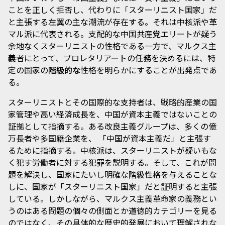
ことを正しく拒否し、代わりに「スターリニスト国家」だ
と主張する左翼の主な潮流が存在する。それは中核派や革
マル派に代表される。支配的な中国共産党エリートが疑う
余地なくスターリニストの性格である一方で、マルクス主
義者にとって、プロレタリアートの任務を決めるには、特
定の国家の
階級的な
性格を明らかにすることが出発点であ
る。
スターリニストとその国際的な支持者は、戦略的産業の国
家管理や高い経済成長を、中国が資本主義ではないことの
証拠として指摘する。ある改良主義グループは、多くの億
万長者や多国籍企業を、 「中国が資本主義だ」と主張す
るために指摘する。中核派は、スターリニストが疑いもな
く犯す労働者に対する犯罪を説明する。そして、これが問
題を解決し、国家にたいし明確な階級性格を与えることな
しに、国家が「スターリニスト国家」だと証明すると主張
している。しかしながら、マルクス主義革命家の義務とい
うのはある問題の個々の側面とか道徳的カテゴリーを見る
のではなく、その具体的な歴史的発展において理解されな