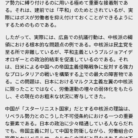
ア勢力に縛り付けるのに用いる極めて重要な接着剤であ
る。それは、建前では「平和」のためとされているが、実
際にはボスが労働者を抑え付けておくことができるように
するためのものである。
したがって、実際には、広島での抗議行動は、中核派の綱
領における根本的な問題点の例である。中核派は民主党を
至る所で非難しているが、平和主義というブルジョアイデ
オロギーとの政治的結束を促進しているのである。それ
は、日米による中国への帝国主義侵略戦争に反対する強力
なプロレタリアの戦いを構築する上での最大の障害物であ
る。この問題は、日本におけるマルクス主義左翼の中核派
に限ったことではなく、労働運動の増々の弱体化をもたら
し、その現在のお粗末な状況に寄与してきた。
中国が「スターリニスト国家」だとする中核派の理論は、
リベラル勢力とのこうした不可侵条約における一つの重要
な要素である。日本の政治に少々精通している人ならだれ
でも、帝国主義に対して中国を防衛しながら、労働組合の