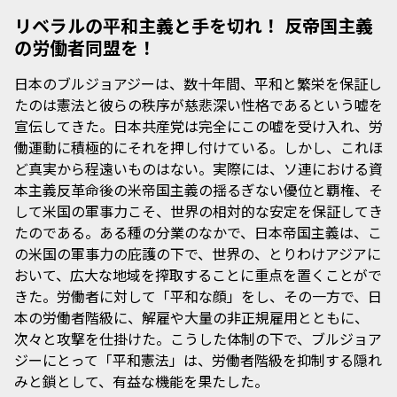
リベラルの平和主義と手を切れ！ 反帝国主義
の労働者同盟を！
日本のブルジョアジーは、数十年間、平和と繁栄を保証し
たのは憲法と彼らの秩序が慈悲深い性格であるという嘘を
宣伝してきた。日本共産党は完全にこの嘘を受け入れ、労
働運動に積極的にそれを押し付けている。しかし、これほ
ど真実から程遠いものはない。実際には、ソ連における資
本主義反革命後の米帝国主義の揺るぎない優位と覇権、そ
して米国の軍事力こそ、世界の相対的な安定を保証してき
たのである。ある種の分業のなかで、日本帝国主義は、こ
の米国の軍事力の庇護の下で、世界の、とりわけアジアに
おいて、広大な地域を搾取することに重点を置くことがで
きた。労働者に対して「平和な顔」をし、その一方で、日
本の労働者階級に、解雇や大量の非正規雇用とともに、
次々と攻撃を仕掛けた。こうした体制の下で、ブルジョア
ジーにとって「平和憲法」は、労働者階級を抑制する隠れ
みと鎖として、有益な機能を果たした。