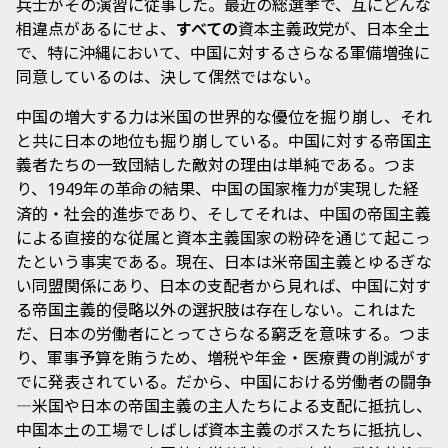
兵士がその演習に従事した。最近の総選挙で、互にどんな
相違点があるにせよ、
すべての
資本主義政党が、日本全土
で、特に沖縄において、中国に対するさらなる軍備増強に
同意しているのは、決して偶然ではない。
中国の増大する力は米国の世界的な優位を掘り崩し、それ
と共に日本の地位も掘り崩している。中国に対する帝国主
義者たちの一致団結した敵対の理由は単純である。つま
り、
年の革命の結果、中国の国家権力が実現した経
1949
済的・社会的進歩であり、そしてそれは、中国の帝国主義
による直接的な従属と資本主義国家の粉砕を通じて起こっ
たという事実である。現在、日本は米帝国主義とゆるぎな
い同盟関係にあり、日本の支配者から見れば、中国に対す
る帝国主義的侵略以外の選択肢は存在しない。これはた
だ、日本の労働者にとってさらなる窮乏を意味する。つま
り、軍事予算を賄うため、増税や年金・医療費の削減がす
でに発表されている。だから、中国における労働者の闘争
―米国や日本の帝国主義の主人たちによる支配に抵抗し、
中国本土の工場でしばしば資本主義のボスたちに抵抗し、