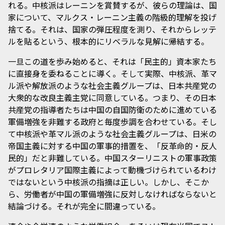
れる。中核派はレーニンを賞賛するが、彼らの理論は、国
家について、マルクス・レーニン主義の階級的理解を投げ
捨てる。それは、国家の弾圧程度を測り、それからレッテ
ルを貼るという、根本的にリベラルな見解に帰結する。
一旦この道を歩み始めると、それは「民主的」資本家たち
に直接身を委ねることに導く。そして実際、中核派、革マ
ル派や解放派のような社会主義グループは、日本共産党の
大衆的な改良主義主党に同意している。つまり、その日本
共産党の指導者たちは中国の自国防衛のために進めている
軍備増強を非難する政府と毎度歩調を合わせている。そし
て中核派や革マル派のような社会主義グループは、日米の
帝国主義に対する中国の軍事的措置を、「反革命的・反人
民的」だと非難している。中国スターリニストの軍事政策
がプロレタリア国際主義によって動機づけられているわけ
ではないという中核派の指摘は正しい。しかし、そこか
ら、労働者が中国の軍備増強に反対しなければならないと
結論づける。それが完全に間違っている。