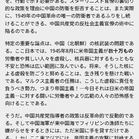
を、行動で示す必要がある。スターリニスト官僚の裏切り
的な政策を理由に中国の防衛を拒否することは、また実際
に、
年の中国革命の唯一の防衛者であるふりをし続
1949
けることができる、中国共産党の反社会主義官僚の術中に
陥るのである。
特定の重要な論点は、中国（北朝鮮）の核武装の問題であ
る。ここ日本では、
年
月に米帝国主義が数
十万もの
1945
8
労働者や貧しい人々を虐殺し、核兵器に対するもっともな
不安と恐怖は広い範囲に及んでいる。将来、そうした核に
よる虐殺を防ごうと努めることは、生き残りを懸けた戦い
である。マルクス主義者の任務は、こうした虐殺に責任を
負うべき勢力、つまり帝国主義！―今日それは日米の帝国
主義―に対する闘いに労働者やより広範の人々の恐怖感を
向けることである。
そうだ。中国共産党指導者の政策は反革命的で反動的であ
る。そして中国海軍が東中国海でフィリピンの漁師たちに
嫌がらせをするときには、ただ米国に手を貸すだけであ
る。しかしここ東アジアには、帝国主義の攻撃に対峙する