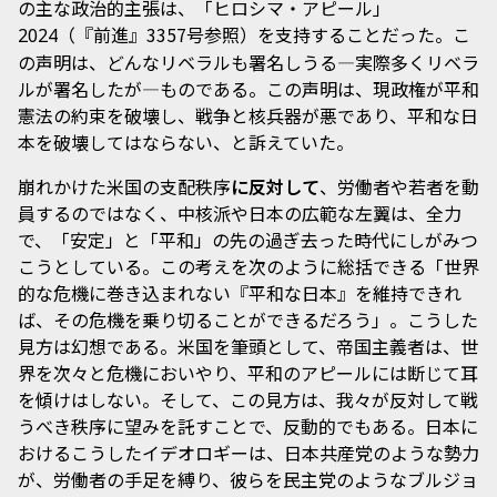
の主な政治的主張は、「ヒロシマ・アピール」
（『前進』3357号参照）を支持することだった。こ
2024
の声明は、どんなリベラルも署名しうる―実際多くリベラ
ルが署名したが―ものである。この声明は、現政権が平和
憲法の約束を破壊し、戦争と核兵器が悪であり、平和な日
本を破壊してはならない、と訴えていた。
崩れかけた米国の支配秩序
に反対して
、労働者や若者を動
員するのではなく、中核派や日本の広範な左翼は、全力
で、「安定」と「平和」の先の過ぎ去った時代にしがみつ
こうとしている。この考えを次のように総括できる「世界
的な危機に巻き込まれない『平和な日本』を維持できれ
ば、その危機を乗り切ることができるだろう」。こうした
見方は幻想である。米国を筆頭として、帝国主義者は、世
界を次々と危機においやり、平和のアピールには断じて耳
を傾けはしない。そして、この見方は、我々が反対して戦
うべき秩序に望みを託すことで、反動的でもある。日本に
おけるこうしたイデオロギーは、日本共産党のような勢力
が、労働者の手足を縛り、彼らを民主党のようなブルジョ