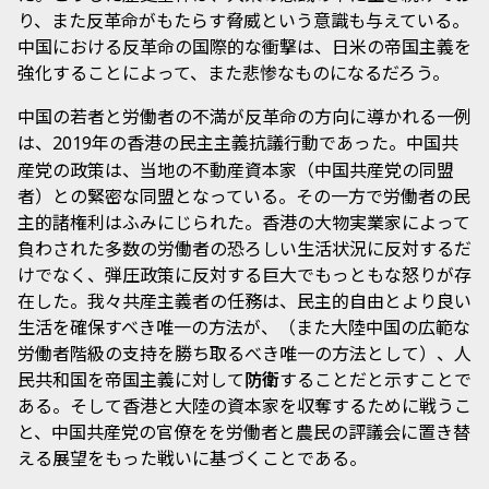
り、また反革命がもたらす脅威という意識も与えている。
中国における反革命の国際的な衝撃は、日米の帝国主義を
強化することによって、また悲惨なものになるだろう。
中国の若者と労働者の不満が反革命の方向に導かれる一例
は、
年の香港の民主主義抗議行動であった。中国共
2019
産党の政策は、当地の不動産資本家（中国共産党の同盟
者）との緊密な同盟となっている。その一方で労働者の民
主的諸権利はふみにじられた。香港の大物実業家によって
負わされた多数の労働者の恐ろしい生活状況に反対するだ
けでなく、弾圧政策に反対する巨大でもっともな怒りが存
在した。我々共産主義者の任務は、民主的自由とより良い
生活を確保すべき唯一の方法が、（また大陸中国の広範な
労働者階級の支持を勝ち取るべき唯一の方法として）、人
民共和国を帝国主義に対して
防衛
することだと示すことで
ある。そして香港と大陸の資本家を収奪するために戦うこ
と、中国共産党の官僚をを労働者と農民の評議会に置き替
える展望をもった戦いに基づくことである。