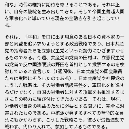
和な」時代の維持に期待を寄せることである。それは正
に、自身の破綻を生み出してきた。そして帝国主義超大国
を軍事化へと導いている現在の全動きを引き起こしてい
る。
それは、「平和」を口に出す用意のある日本の資本家の一
部と同盟を追い求めようとする政治戦略であり、日本共産
党の指導者たちを立憲民主党といった勢力にひざまずかせ
るものである。今週、共産党の党首の田村は、立憲民主党
の党首で反中国強硬派の野田を首相として投票するのを検
討していると宣言した（1週間後、日本共産党の国会議員
たちは実際にそうしたのである）。日本共産党や社民党の
こうした戦略は、その労働者階級基盤を、軍国化を推進す
るだけでなく、自国の労働者に対する攻撃をも推進するま
さにその勢力に結び付けてきたのである。それは、現在、
労働者が自身の利益のために必要とする闘いに、完全に対
置されたものである。中核派が発するすべての革命的な言
葉にもかかわらず、こうした戦略こそ、彼らが労働運動で
戦わず、代わり入れて、参加しているものである。