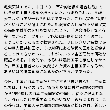
毛沢東はすでに、中国での 「革命的階級の連合独裁」と
いう修正主義の概念を持っていた。つまりそれは、民族主
義ブルジョアジーも含むはずであった。これは完全に幻想
だということが証明された。毛沢東の人民解放軍が国民党
の民族主義勢力を打ち負かしたとき、「連合独裁」など存
在しなかった。ブルジョア階級は圧倒的に台湾へ逃亡し、
そうしなかったものは収奪された。プロレタリア独裁であ
る中華人民共和国は、その対極にある階級の国家と妥協す
ることはできなかった。これがマルクス主義理論の明確な
確証である。中間的な、あるいは農民国家も存在しなかっ
た。帝国主義者たちに支配された資本主義国家になるか、
あるいは労働者国家になるかのどちらかであった。
今日、中国が資本主義だと主張するさまざまな社会主義者
たちは、何らかの形で、
年以降に労働者国家の中国
1949
から1990年代の資本主義国家の中国へ、徐々に途切れな
く、移行したと主張するにちがいない。彼らによれば、こ
の移行は、中華人民共和国の国家構造が
粉砕され
、新しい