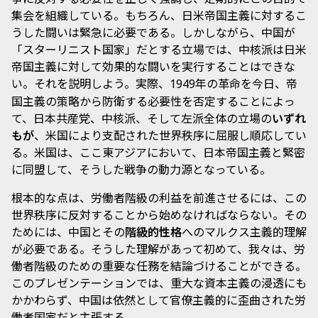
集会を組織している。もちろん、日米帝国主義に対するこ
うした闘いは緊急に必要である。しかしながら、中国が
「スターリニスト国家」だとする立場では、中核派は日米
帝国主義に対して効果的な闘いを実行することはできな
い。それを説明しよう。実際、
年の革命を今日、帝
1949
国主義の策略から防衛する必要性を否定することによっ
て、日本共産党、中核派、そして左派全体の立場の
いずれ
もが
、米国により支配された世界秩序に屈服し順応してい
る。米国は、ここ東アジアにおいて、日本帝国主義と緊密
に同盟して、そうした戦争の動力源となっている。
根本的な点は、労働者階級の利益を前進させるには、この
世界秩序に反対することから始めなければならない。その
ためには、中国とその
階級的性格
へのマルクス主義的理解
が必要である。そうした理解があって初めて、我々は、労
働者階級のための重要な任務を結論づけることができる。
このプレゼンテーションでは、重大な資本主義の浸透にも
かかわらず、中国は依然として官僚主義的に歪曲された労
働者国家だと主張する。