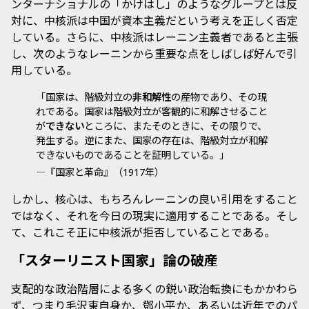
ンターナショナルの「かけはし」のようなグループとは反
対に、中核派は中国が資本主義だという考えを正しく否定
している。さらに、中核派はレーニン主義者であると主張
し、次のようなレーニンから重要な点をしばしば好んで引
用している。
「国家は、階級対立の
非和解性
の産物であり、その現
れである。国家は階級対立が客観的に和解させること
が
できない
ところに、またそのときに、その限りで、
発生する。逆にまた、国家の存在は、階級対立が和解
できないものであることを証明している。」
—『国家と革命』（
年）
1917
しかし、核心は、もちろんレーニンの良い引用をすること
ではなく、それを今日の現実に適用することである。そし
て、これこそ正に中核派が拒否していることである。
「スターリニスト国家」論の破産
支配的な政治階層による多くの鋭い政治転換にもかかわら
ず、つまり毛沢東自身か、鄧小平か、あるいは近年でのパ