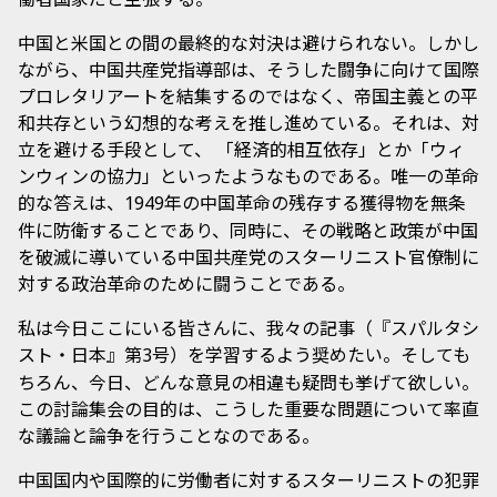
中国と米国との間の最終的な対決は避けられない。しかし
ながら、中国共産党指導部は、そうした闘争に向けて国際
プロレタリアートを結集するのではなく、帝国主義との平
和共存という幻想的な考えを推し進めている。それは、対
立を避ける手段として、 「経済的相互依存」とか「ウィ
ンウィンの協力」といったようなものである。唯一の革命
的な答えは、
年の中国革命の残存する獲得物を無条
1949
件に防衛することであり、同時に、その戦略と政策が中国
を破滅に導いている中国共産党のスターリニスト官僚制に
対する政治革命のために闘うことである。
私は今日ここにいる皆さんに、我々の記事（『スパルタシ
スト・日本』第
号）を学習するよう奨めたい。そしても
3
ちろん、今日、どんな意見の相違も疑問も挙げて欲しい。
この討論集会の目的は、こうした重要な問題について率直
な議論と論争を行うことなのである。
中国国内や国際的に労働者に対するスターリニストの犯罪