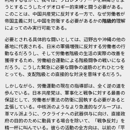
うとするこうしたイデオロギー的束縛と闘う必要がある。
このことは、中国共産党に反対する一方で、なぜ労働者が
帝国主義に対し中国を防衛する必要があるかの
階級的
理解
によってのみ実行可能である。
必要とされる具体的な闘いとしては、辺野古や沖縄の他の
基地に代表される、日米の軍備増強に反対する労働者の行
動なるだろうし、そして労働者階級の生活の実際の改善を
獲得するため、労働組合運動による階級闘争の戦いになる
だろう。こうした緊急に必要な闘争の道筋のどれひとつを
とっても、支配階級との直接的な対決を意味するだろう。
しかしながら、労働運動の現在の指導部は、全く逆の道を
歩んでいる。日本共産党は、軍事化と戦争に対する最善の
保証として、労働者が憲法の防衛に固執する必要があると
主張している。中核派のようなより急進的なグループは、
革マル派ように、ウクライナへの武器供与に向け、直接政
府の目的のために動員する場合を除いて、「戦争反対」を
精一杯に叫んでいる。彼らの活動の全方向は、以前の「平