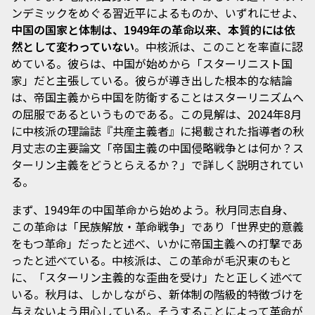
ンデミックをめぐる習近平によるものか、いずれにせよ、
中国の国家と体制は、1949年の革命以来、本質的には依
然として変わっていない
。中核派は、このことを率直に認
めている。彼らは、中国が始めから「スターリニスト国
家」だと主張している。彼らが導き出した根本的な結論
は、帝国主義から中国を防衛することはスターリニズムへ
の屈服であるというものである。この見解は、2024年8月
に中核派の理論誌『共産主義者』に掲載された指導者の秋
月丈志の主要論文「帝国主義の中国侵略戦争とは何か？ス
ターリン主義をどうとらえるか？」で詳しく説明されてい
る。
まず、1949年の中国革命から始めよう。秋月同志自身、
この革命は「民族解放・革命戦争」であり「世界史的意義
をもつ革命」だったと述べ、いかに帝国主義への打撃であ
ったと述べている。中核派は、この革命が毛沢東のもと
に、「スターリン主義的な歪曲を受け」たと正しく述べて
いる。秋月は、しかしながら、新体制の階級的特徴づけを
与えないよう用心している。そうすることによって革命が