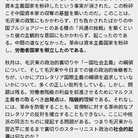
資本主義国家を粉砕したという事実が消された。この粉砕
こそ中国資本家の収奪の基盤を築いたのだ。このことは、
毛沢東の政策にもかかわらず、打ち負かされたばかりの中
国ブルジョアジーとのある種の「共通の独裁」を築くとい
った彼の主観的な意図にもかかわらず、起こったのであ
る。中間の道などなかった。革命は資本主義国家を粉砕
し、
労働者国家を樹立したのである
。
秋月は、毛沢東の政治的裏切りや「一国社会主義」の綱領
について、そして毛沢東や今日までの彼の政治的後継者た
ちが、いかにプロレタリア国際主義の綱領を追求していな
いかについて、多くの正しい批判をしている。しかし、問
題は残る。労働者階級の利益を前進させるためにマルクス
主義者の取るべき
出発点
は、
階級的
理解である。それなし
には、革命を防衛することも、官僚制に対する革命的なプ
ロレタリアの反対を確立することもできない。ここに中核
派の同志たちのに提起する問題がある。つまり毛沢東から
習近平に至るまで裏切りのスターリニスト政治の
社会的起
源
は何なのか？