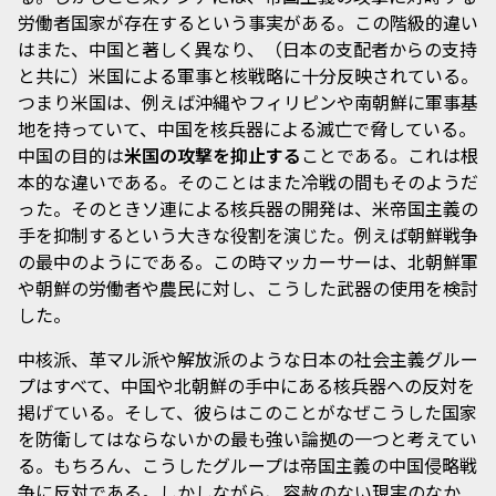
労働者国家が存在するという事実がある。この階級的違い
はまた、中国と著しく異なり、（日本の支配者からの支持
と共に）米国による軍事と核戦略に十分反映されている。
つまり米国は、例えば沖縄やフィリピンや南朝鮮に軍事基
地を持っていて、中国を核兵器による滅亡で脅している。
中国の目的は
米国の攻撃を抑止する
ことである。これは根
本的な違いである。そのことはまた冷戦の間もそのようだ
った。そのときソ連による核兵器の開発は、米帝国主義の
手を抑制するという大きな役割を演じた。例えば朝鮮戦争
の最中のようにである。この時マッカーサーは、北朝鮮軍
や朝鮮の労働者や農民に対し、こうした武器の使用を検討
した。
中核派、革マル派や解放派のような日本の社会主義グルー
プはすべて、中国や北朝鮮の手中にある核兵器への反対を
掲げている。そして、彼らはこのことがなぜこうした国家
を防衛してはならないかの最も強い論拠の一つと考えてい
る。もちろん、こうしたグループは帝国主義の中国侵略戦
争に反対である。しかしながら、容赦のない現実のなか