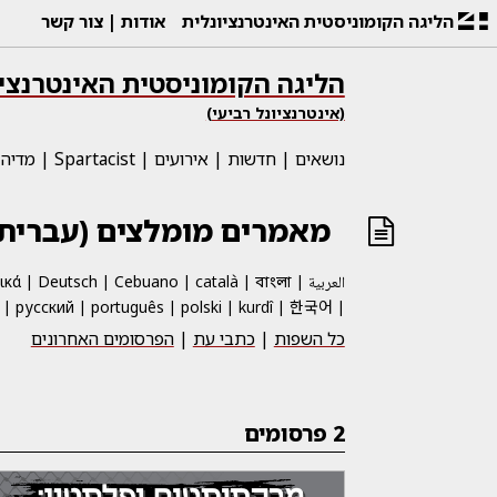
הליגה הקומוניסטית האינטרנציונלית
אודות
צור קשר
הליגה הקומוניסטית האינטרנציו
(אינטרנציונל רביעי)
נושאים
חדשות
אירועים
Spartacist
מדיה
מאמרים מומלצים (עברית)
العربية
català
Cebuano
Deutsch
ικά
বাংলা
한국어
русский
português
polski
kurdî
כל השפות
|
כתבי עת
|
הפרסומים האחרונים
2 פרסומים