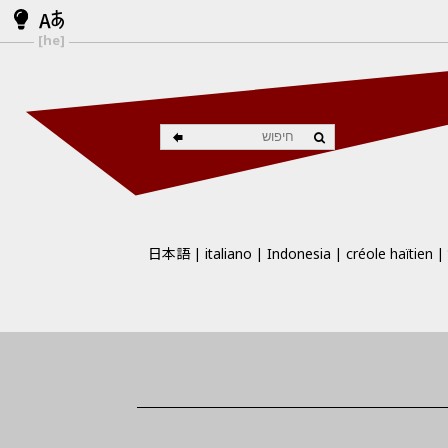
[he]
日本語
italiano
Indonesia
créole haïtien