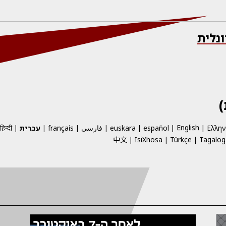
נלית
English
Ελλην
español
euskara
فارسی
français
עברית
हिन्दी
中文
IsiXhosa
Türkçe
Tagalog