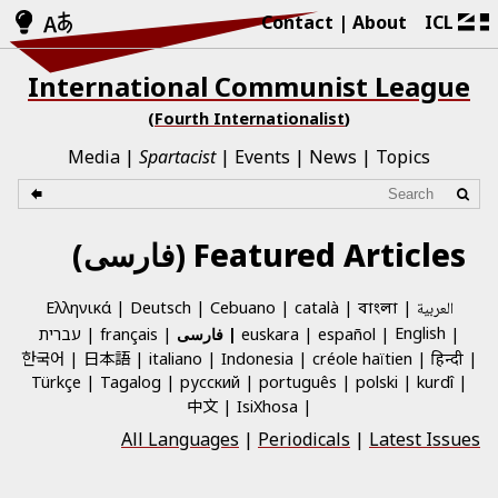
Contact
About
ICL
International Communist League
(Fourth Internationalist)
Media
Spartacist
Events
News
Topics
Featured Articles (فارسی)
العربية
català
Cebuano
Deutsch
Ελληνικά
বাংলা
English
español
euskara
فارسی
français
עברית
한국어
日本語
italiano
Indonesia
créole haïtien
हिन्दी
Türkçe
Tagalog
русский
português
polski
kurdî
中文
IsiXhosa
All Languages
|
Periodicals
|
Latest Issues