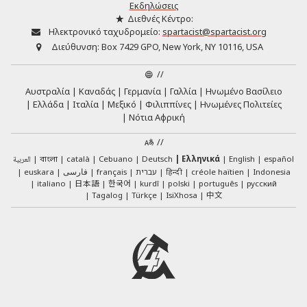
Εκδηλώσεις
Διεθνές Κέντρο:
Ηλεκτρονικό ταχυδρομείο:
spartacist@spartacist.org
Διεύθυνση:
Box 7429 GPO, New York, NY 10116, USA
//
Αυστραλία
Καναδάς
Γερμανία
Γαλλία
Ηνωμένο Βασίλειο
Ελλάδα
Ιταλία
Μεξικό
Φιλιππίνες
Ηνωμένες Πολιτείες
Νότια Αφρική
//
العربية
català
Cebuano
Deutsch
Ελληνικά
English
español
বাংলা
euskara
فارسی
français
עברית
हिन्दी
créole haïtien
Indonesia
日本語
한국어
italiano
kurdî
polski
português
русский
中文
Tagalog
Türkçe
IsiXhosa