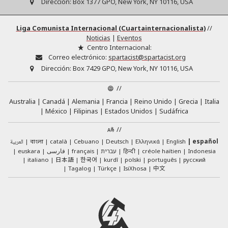
Dirección:
Box 1377 GPO, New York, NY 10116, USA
Liga Comunista Internacional (Cuartainternacionalista)
//
Noticias
|
Eventos
Centro Internacional:
Correo electrónico:
spartacist@spartacist.org
Dirección:
Box 7429 GPO, New York, NY 10116, USA
//
Australia
Canadá
Alemania
Francia
Reino Unido
Grecia
Italia
México
Filipinas
Estados Unidos
Sudáfrica
//
العربية
català
Cebuano
Deutsch
Ελληνικά
English
español
বাংলা
euskara
فارسی
français
עברית
हिन्दी
créole haïtien
Indonesia
日本語
한국어
italiano
kurdî
polski
português
русский
中文
Tagalog
Türkçe
IsiXhosa