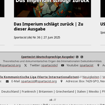
Das Imperium schlägt zurück | Zu
US
dieser Ausgabe
Spa
Spartacist (de)
Nr.
36
|
27. Juni 2025
Spartacist (deutschsprachige Ausgabe)
Theoretisches und dokumentarisches Organ des Internationalen Exekutivkomitees.
@spartacist.org
Twitter:
spartacisticl
Youtube:
spartacist
A
le Kommunistische Liga (Vierte Internationalisten)
//
Neuigkeiten
|
V
e:
E-Mail:
spartacist@spartacist.org
Adresse:
Box 7429 GPO, New
Deutschland
Frankreich
Britannien
Griechenland
Italien
Mexiko
Ph
//