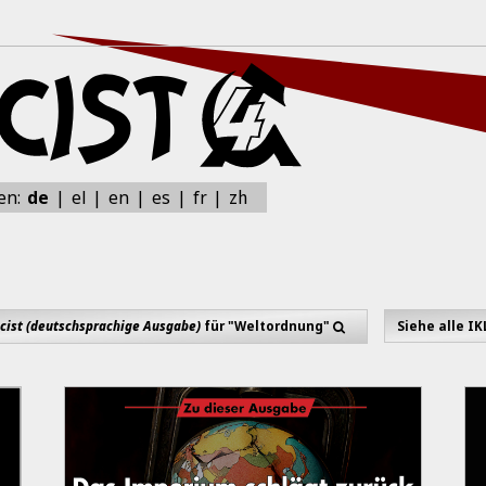
zh
en:
de
el
en
es
fr
cist (deutschsprachige Ausgabe)
für "Weltordnung"
Siehe alle I