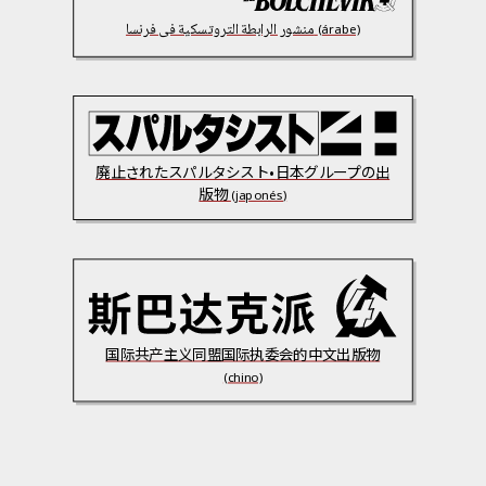
منشور الرابطة التروتسكية فى فرنسا
(árabe)
廃止されたスパルタシスト•日本グループの出
版物
(japonés)
国际共产主义同盟国际执委会的中文出版物
(chino)