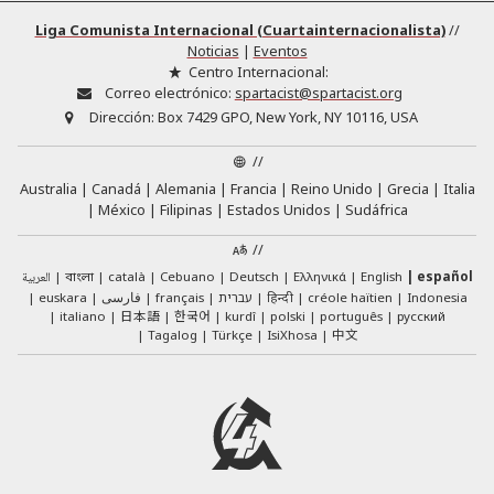
Liga Comunista Internacional (Cuartainternacionalista)
//
Noticias
|
Eventos
Centro Internacional:
Correo electrónico:
spartacist@spartacist.org
Dirección:
Box 7429 GPO, New York, NY 10116, USA
//
Australia
Canadá
Alemania
Francia
Reino Unido
Grecia
Italia
México
Filipinas
Estados Unidos
Sudáfrica
//
العربية
català
Cebuano
Deutsch
Ελληνικά
English
español
বাংলা
euskara
فارسی
français
עברית
हिन्दी
créole haïtien
Indonesia
日本語
한국어
italiano
kurdî
polski
português
русский
中文
Tagalog
Türkçe
IsiXhosa