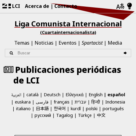
LCI
Acerca de
Contacto
Liga Comunista Internacional
(Cuartainternacionalista)
Temas
Noticias
Eventos
Spartacist
Media
Publicaciones periódicas
de LCI
English
العربية
català
Deutsch
Ελληνικά
español
euskara
فارسی
français
עברית
हिन्दी
Indonesia
日本語
한국어
italiano
kurdî
polski
português
中文
русский
Tagalog
Türkçe