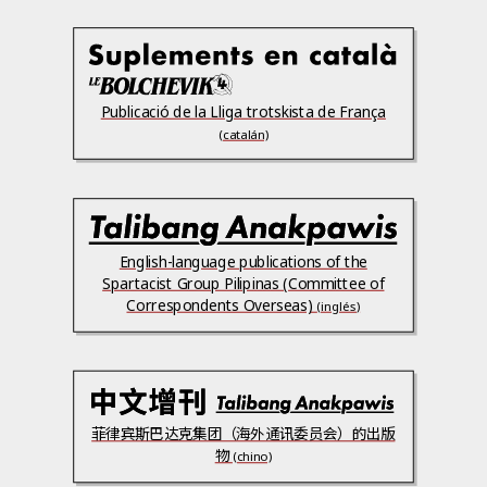
Publicació de la Lliga trotskista de França
(catalán)
English-language publications of the
Spartacist Group Pilipinas (Committee of
Correspondents Overseas)
(inglés)
菲律宾斯巴达克集团（海外通讯委员会）的出版
物
(chino)