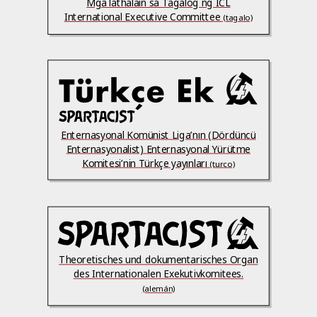
Mga lathalain sa Tagalog ng ICL
International Executive Committee
(tagalo)
Enternasyonal Komünist Liga’nın (Dördüncü
Enternasyonalist) Enternasyonal Yürütme
Komitesi’nin Türkçe yayınları
(turco)
Theoretisches und dokumentarisches Organ
des Internationalen Exekutivkomitees.
(alemán)