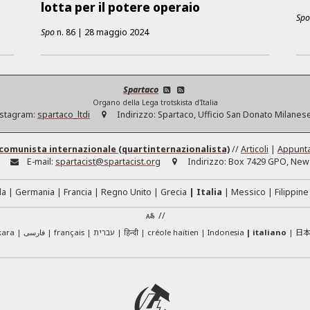
lotta per il potere operaio
Sp
Spo
n.
86
|
28 maggio 2024
Spartaco
Organo della Lega trotskista d'Italia
stagram:
spartaco_ltdi
Indirizzo:
Spartaco, Ufficio San Donato Milanese
comunista internazionale (quartinternazionalista)
//
Articoli
|
Appunt
E-mail:
spartacist@spartacist.org
Indirizzo:
Box 7429 GPO, New 
da
Germania
Francia
Regno Unito
Grecia
Italia
Messico
Filippine
//
日
kara
فارسی
français
עברית
हिन्दी
créole haïtien
Indonesia
italiano