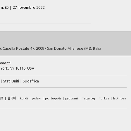
o
n.
85
|
27 novembre 2022
, Casella Postale 47, 20097 San Donato Milanese (MI), Italia
amenti
York, NY 10116, USA
Stati Uniti
Sudafrica
本語
한국어
kurdî
polski
português
русский
Tagalog
Türkçe
IsiXhosa