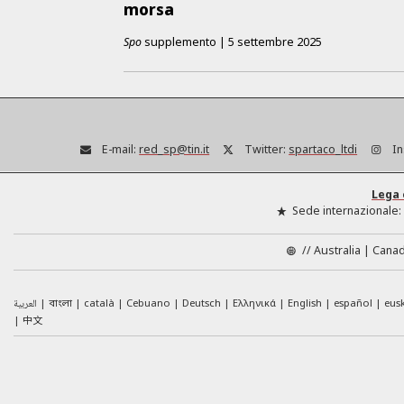
morsa
Spo
supplemento
|
5 settembre 2025
E-mail:
red_sp@tin.it
Twitter:
spartaco_ltdi
In
Lega 
Sede internazionale:
//
Australia
Cana
العربية
català
Cebuano
Deutsch
Ελληνικά
English
español
eus
বাংলা
中文