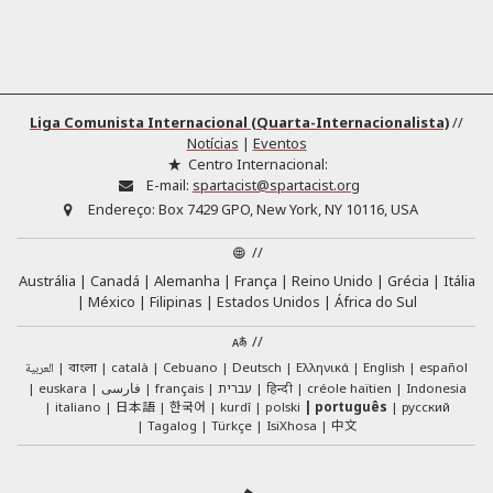
Liga Comunista Internacional (Quarta-Internacionalista)
//
Notícias
|
Eventos
Centro Internacional:
E-mail:
spartacist@spartacist.org
Endereço:
Box 7429 GPO, New York, NY 10116, USA
//
Austrália
Canadá
Alemanha
França
Reino Unido
Grécia
Itália
México
Filipinas
Estados Unidos
África do Sul
//
العربية
català
Cebuano
Deutsch
Ελληνικά
English
español
বাংলা
euskara
فارسی
français
עברית
हिन्दी
créole haïtien
Indonesia
日本語
한국어
italiano
kurdî
polski
português
русский
中文
Tagalog
Türkçe
IsiXhosa