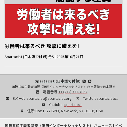
労働者は来るべき 攻撃に備えを!
Spartacist (日本語で付録)
号
5
|
2025年10月21日
Spartacist (日本語で付録)
国際共産主義者同盟（第四インターナショナリスト）の 出版物を日本語で
電話番号
+1 (212) 732-7862
Eメール
spartacist@spartacist.org
Twitter:
spartacisticl
Youtube:
spartacist
住所
Box 1377 GPO, New York, NY 10116, USA
国際共産主義者同盟（第四インターナショナリスト）
//
ニュース
|
イベ