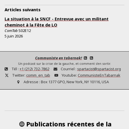
Articles suivants
La situation à la SNCF - Entrevue avec un militant
cheminot à la Fête de LO
ComTab
S02E12
5 juin 2026
Communiste en tabarnak!
Un podcast sur la crise de la gauche, et comment s'en sortir.
Tél :
+1 (212) 732-7862
Courriel :
spartacist@spartacist.org
Twitter:
comm_en_tab
Youtube:
CommunisteEnTabarnak
Adresse :
Box 1377 GPO, New York, NY 10116, USA
Publications récentes de la