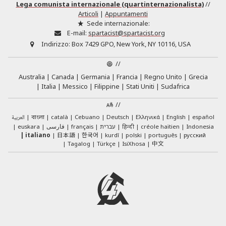
Lega comunista internazionale (quartinternazionalista)
//
Articoli
|
Appuntamenti
Sede internazionale:
E-mail:
spartacist@spartacist.org
Indirizzo:
Box 7429 GPO, New York, NY 10116, USA
//
Australia
Canada
Germania
Francia
Regno Unito
Grecia
Italia
Messico
Filippine
Stati Uniti
Sudafrica
//
العربية
català
Cebuano
Deutsch
Ελληνικά
English
español
বাংলা
euskara
فارسی
français
עברית
हिन्दी
créole haïtien
Indonesia
日本語
한국어
italiano
kurdî
polski
português
русский
中文
Tagalog
Türkçe
IsiXhosa