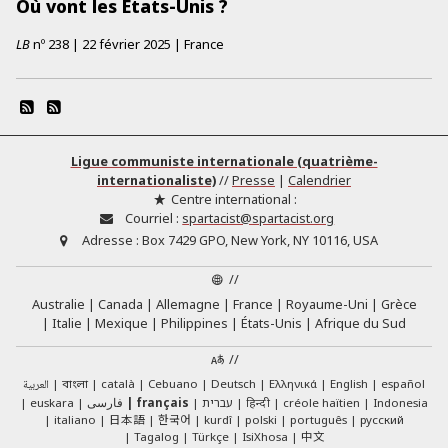
Où vont les États-Unis ?
LB
nº
238
|
22 février 2025
|
France
Ligue communiste internationale (quatrième-
internationaliste)
//
Presse
|
Calendrier
Centre international :
Courriel :
spartacist@spartacist.org
Adresse :
Box 7429 GPO, New York, NY 10116, USA
//
Australie
Canada
Allemagne
France
Royaume-Uni
Grèce
Italie
Mexique
Philippines
États-Unis
Afrique du Sud
//
العربية
català
Cebuano
Deutsch
Ελληνικά
English
español
বাংলা
euskara
فارسی
français
עברית
हिन्दी
créole haïtien
Indonesia
日本語
한국어
italiano
kurdî
polski
português
русский
中文
Tagalog
Türkçe
IsiXhosa