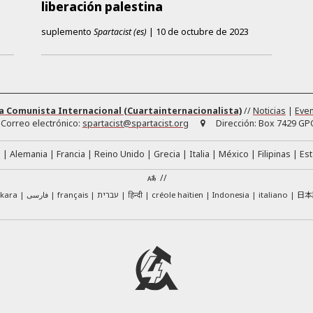
liberación palestina
suplemento
Spartacist (es)
|
10 de octubre de 2023
a Comunista Internacional (Cuartainternacionalista)
//
Noticias
|
Eve
Correo electrónico:
spartacist@spartacist.org
Dirección:
Box 7429 GPO
á
Alemania
Francia
Reino Unido
Grecia
Italia
México
Filipinas
Es
//
日本
skara
فارسی
français
עברית
हिन्दी
créole haïtien
Indonesia
italiano