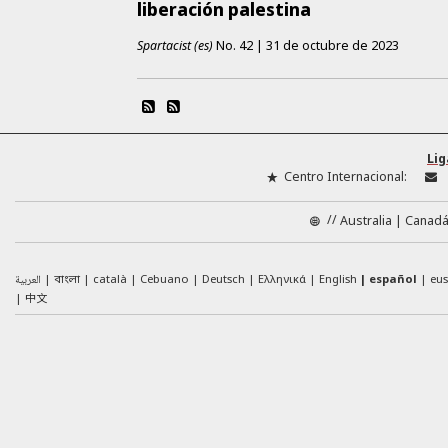
liberación palestina
Spartacist (es)
No.
42
|
31 de octubre de 2023
Lig
Centro Internacional:
//
Australia
Canad
العربية
català
Cebuano
Deutsch
Ελληνικά
English
español
eu
বাংলা
中文