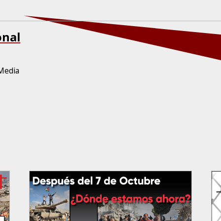
onal
Media