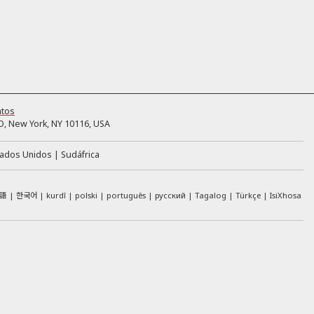
ntos
, New York, NY 10116, USA
tados Unidos
Sudáfrica
語
한국어
kurdî
polski
português
русский
Tagalog
Türkçe
IsiXhosa