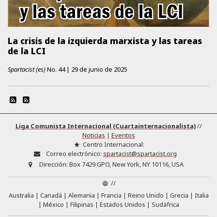
La crisis de la izquierda marxista y las tareas
de la LCI
Spartacist (es)
No.
44
|
29 de junio de 2025
Liga Comunista Internacional (Cuartainternacionalista)
//
Noticias
|
Eventos
Centro Internacional:
Correo electrónico:
spartacist@spartacist.org
Dirección:
Box 7429 GPO, New York, NY 10116, USA
//
Australia
Canadá
Alemania
Francia
Reino Unido
Grecia
Italia
México
Filipinas
Estados Unidos
Sudáfrica