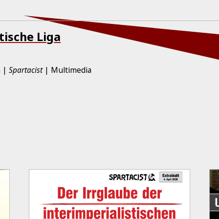
ische Liga
n
Spartacist
Multimedia