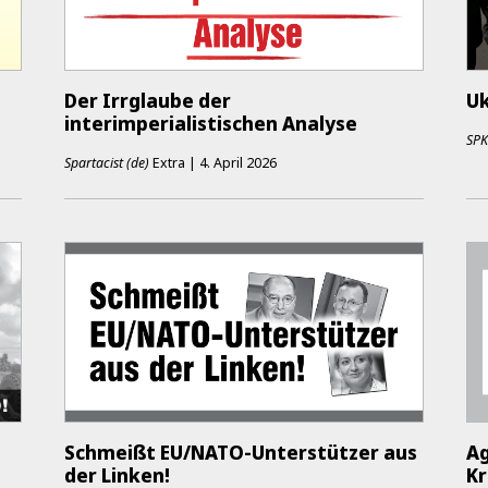
Der Irrglaube der
Uk
interimperialistischen Analyse
SP
Spartacist (de)
Extra
|
4. April 2026
Schmeißt EU/NATO-Unterstützer aus
Ag
der Linken!
Kr