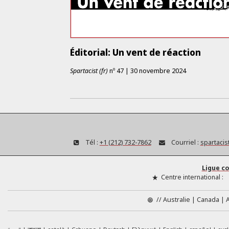
Éditorial: Un vent de réaction
Spartacist (fr)
nº
47
|
30 novembre 2024
Tél :
+1 (212) 732-7862
Courriel :
spartacis
Ligue c
Centre international :
//
Australie
Canada