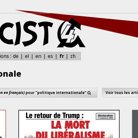
zh
ions :
de
el
en
es
fr
onale
on en français)
pour "politique internationale"
Voir tous les art