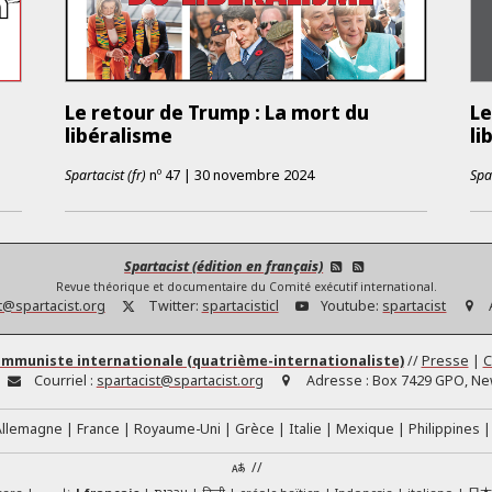
Le retour de Trump : La mort du
Le
libéralisme
li
Spartacist (fr)
nº
47
|
30 novembre 2024
Spar
Spartacist (édition en français)
Revue théorique et documentaire du Comité exécutif international.
t@spartacist.org
Twitter:
spartacisticl
Youtube:
spartacist
ommuniste internationale (quatrième-internationaliste)
//
Presse
|
C
Courriel :
spartacist@spartacist.org
Adresse :
Box 7429 GPO, New
Allemagne
France
Royaume-Uni
Grèce
Italie
Mexique
Philippines
//