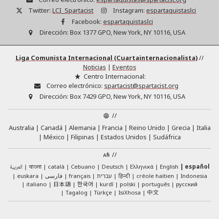
Twitter:
LCI_Spartacist
Instagram:
espartaquistaslci
Facebook:
espartaquistaslci
Dirección:
Box 1377 GPO, New York, NY 10116, USA
Liga Comunista Internacional (Cuartainternacionalista)
//
Noticias
|
Eventos
Centro Internacional:
Correo electrónico:
spartacist@spartacist.org
Dirección:
Box 7429 GPO, New York, NY 10116, USA
//
Australia
Canadá
Alemania
Francia
Reino Unido
Grecia
Italia
México
Filipinas
Estados Unidos
Sudáfrica
//
العربية
català
Cebuano
Deutsch
Ελληνικά
English
español
বাংলা
euskara
فارسی
français
עברית
हिन्दी
créole haïtien
Indonesia
日本語
한국어
italiano
kurdî
polski
português
русский
中文
Tagalog
Türkçe
IsiXhosa