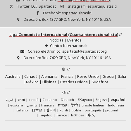
Twitter:
LCI_Spartacist
Instagram:
espartaquistaslci
Facebook:
espartaquistaslci
Dirección:
Box 1377 GPO, New York, NY 10116, USA
Liga Comunista Internacional (Cuartainternacionalista)
//
Noticias
|
Eventos
Centro Internacional:
Correo electrónico:
spartacist@spartacist.org
Dirección:
Box 7429 GPO, New York, NY 10116, USA
//
Australia
Canadá
Alemania
Francia
Reino Unido
Grecia
Italia
México
Filipinas
Estados Unidos
Sudáfrica
//
العربية
català
Cebuano
Deutsch
Ελληνικά
English
español
বাংলা
euskara
فارسی
français
עברית
हिन्दी
créole haïtien
Indonesia
日本語
한국어
italiano
kurdî
polski
português
русский
中文
Tagalog
Türkçe
IsiXhosa