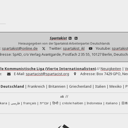
Spartakist
Herausgegeben von der Spartakist-Arbeiterpartei Deutschlands
:
spartakist@online.de
Twitter:
spartakist_ikl
Youtube:
spartakist
dresse:
SpAD, c/o Verlag Avantgarde, Postfach 2 35 55, 10127 Berlin, Deutsc
le Kommunistische Liga (Vierte Internationalisten)
//
Neuigkeiten
|
V
e:
E-Mail:
spartacist@spartacist.org
Adresse:
Box 7429 GPO, New
Deutschland
Frankreich
Britannien
Griechenland
Italien
Mexiko
P
//
日本
skara
فارسی
français
עברית
हिन्दी
créole haïtien
Indonesia
italiano