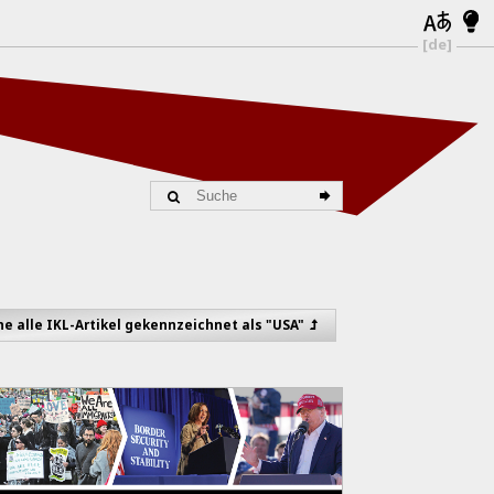
[de]
he alle IKL-Artikel gekennzeichnet als "USA"