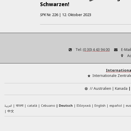
Schwarzen!
SPK
Nr.
226
|
12. Oktober 2023
Tel:
(0 30) 4 43 94 00
E-Mail
A
Internationa
Internationale Zentral
//
Australien
Kanada
العربية
català
Cebuano
Deutsch
Ελληνικά
English
español
eu
বাংলা
中文