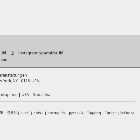
_ikl
Instagram:
spartakist_ikl
hland
eranstaltungen
 York, NY 10116, USA
hilippinen
USA
Südafrika
語
한국어
kurdî
polski
português
русский
Tagalog
Türkçe
IsiXhosa