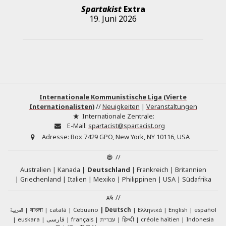
Spartakist
Extra
19. Juni 2026
Internationale Kommunistische Liga (Vierte
Internationalisten)
//
Neuigkeiten
|
Veranstaltungen
Internationale Zentrale:
E-Mail:
spartacist@spartacist.org
Adresse:
Box 7429 GPO, New York, NY 10116, USA
//
Australien
Kanada
Deutschland
Frankreich
Britannien
Griechenland
Italien
Mexiko
Philippinen
USA
Südafrika
//
العربية
català
Cebuano
Deutsch
Ελληνικά
English
español
বাংলা
euskara
فارسی
français
עברית
हिन्दी
créole haïtien
Indonesia