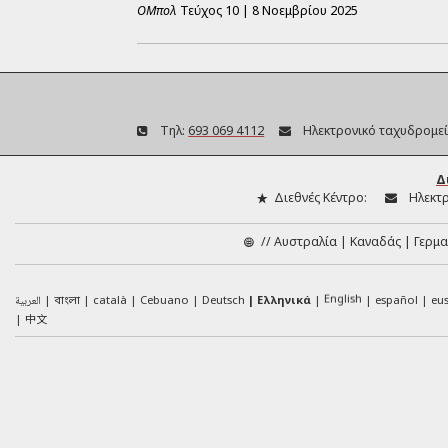
ΟΜπολ
Τεύχος
10
|
8 Νοεμβρίου 2025
Τηλ:
693 069 4112
Ηλεκτρονικό ταχυδρομεί
Δ
Διεθνές Κέντρο:
Ηλεκτρ
//
Αυστραλία
Καναδάς
Γερμα
English
العربية
català
Cebuano
Deutsch
Ελληνικά
español
eu
বাংলা
中文