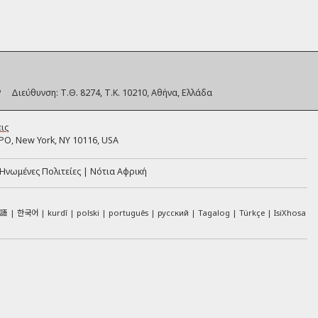
Διεύθυνση:
Τ.Θ. 8274, Τ.Κ. 10210, Αθήνα, Ελλάδα
ις
PO, New York, NY 10116, USA
Ηνωμένες Πολιτείες
Νότια Αφρική
本語
한국어
kurdî
polski
português
русский
Tagalog
Türkçe
IsiXhosa