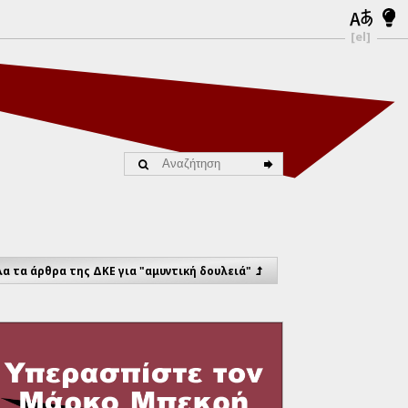
[el]
λα τα άρθρα της ΔΚΕ για "αμυντική δουλειά"