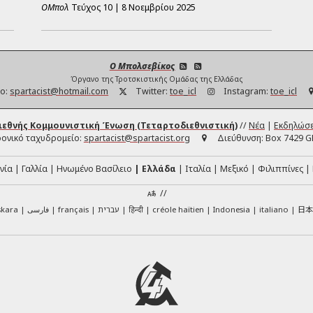
ΟΜπολ
Τεύχος
10
|
8 Νοεμβρίου 2025
Ο Μπολσεβίκος
Όργανο της Τροτσκιστικής Ομάδας της Ελλάδας
ο:
spartacist@hotmail.com
Twitter:
toe_icl
Instagram:
toe_icl
ιεθνής Κομμουνιστική Ένωση (Τεταρτοδιεθνιστική)
//
Νέα
|
Εκδηλώσε
ονικό ταχυδρομείο:
spartacist@spartacist.org
Διεύθυνση:
Box 7429 G
νία
Γαλλία
Ηνωμένο Βασίλειο
Ελλάδα
Ιταλία
Μεξικό
Φιλιππίνες
//
日
skara
فارسی
français
עברית
हिन्दी
créole haïtien
Indonesia
italiano