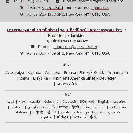
Tel:
+1 (212) 732-7862
E-posta:
spartacist@spartacist.org
Twitter:
spartacisticl
Youtube:
spartacist
Adres:
Box 1377 GPO, New York, NY 10116, USA
Enternasyonal Komünist Liga (Dördüncü Enternasyonalist)
//
Haberler
|
Etkinlikler
Uluslararası Merkez:
E-posta:
spartacist@spartacist.org
Adres:
Box 7429 GPO, New York, NY 10116, USA
//
Avustralya
Kanada
Almanya
Fransa
Birleşik Krallık
Yunanistan
İtalya
Meksika
Filipinler
Amerika Birleşik Devletleri
Güney Afrika
//
العربية
català
Cebuano
Deutsch
Ελληνικά
English
español
বাংলা
euskara
فارسی
français
עברית
हिन्दी
créole haïtien
Indonesia
日本語
한국어
italiano
kurdî
polski
português
русский
中文
Tagalog
Türkçe
IsiXhosa